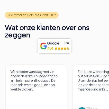
Wat onze klanten over ons
zeggen
Google
2.118
4,4
We hebben vandaag met z'n
Een leuke wandelin
drieën de Krimi Tour gedaan en
puzzelplezier! Supe
zijn helemaal enthousiast. De
Uiteindelijk is het e
raadsels waren goed, de app
los van de bezochte 
werkte vlot en...
maar desondanks...