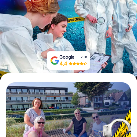
Boek tickets
Koop cadeaubonnen
Google
2.118
4,4