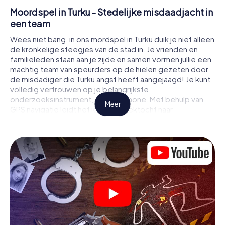
Moordspel in Turku - Stedelijke misdaadjacht in
een team
Wees niet bang, in ons mordspel in Turku duik je niet alleen
de kronkelige steegjes van de stad in. Je vrienden en
familieleden staan aan je zijde en samen vormen jullie een
machtig team van speurders op de hielen gezeten door
de misdadiger die Turku angst heeft aangejaagd! Je kunt
volledig vertrouwen op je belangrijkste
onderzoeksinstrument, je smartphone. Met behulp van
Meer
GPS navigatie leidt het je op je zoektocht naar
aanwijzingen naar de plaats van het misdrijf, naar talrijke
plaatsen in Turku die met het misdrijf te maken hebben, en
tenslotte naar de moordenaar. Op elke locatie los je
lastige puzzels op en kom je steeds dichter bij de
oplossing van de zaak. In tegenstelling tot een klassiek
moorddiner in Turku bepaal je zelf de gebeurtenissen,
beweeg je je in de frisse lucht en ontdek je de stad met
geheel nieuwe ogen.
Moordmysterie in Turku