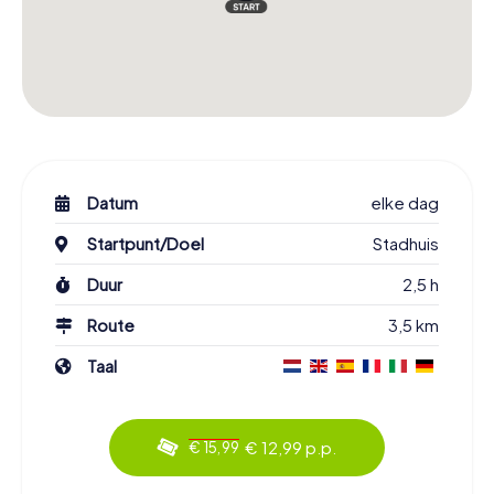
Datum
elke dag
Startpunt/Doel
Stadhuis
Duur
2,5 h
Route
3,5 km
Taal
€ 12,99 p.p.
€ 15,99