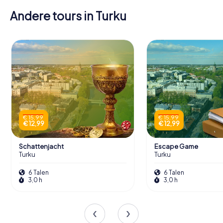
Andere tours in Turku
€ 15,99
€ 15,99
€ 12,99
€ 12,99
Schattenjacht
Escape Game
Turku
Turku
6 Talen
6 Talen
3,0 h
3,0 h