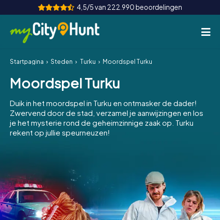
4,5/5 van 222.990 beoordelingen
Startpagina
Steden
Turku
Moordspel Turku
Hoe het werkt
Moordspel Turku
Steden
Duik in het moordspel in Turku en ontmasker de dader!
Tours
Zwervend door de stad, verzamel je aanwijzingen en los
je het mysterie rond de geheimzinnige zaak op. Turku
rekent op jullie speurneuzen!
Teamevenement
Tickets
INT
AT
CH
DE
ES
FR
UK
IE
IT
NL