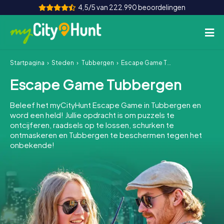
4,5/5 van 222.990 beoordelingen
Startpagina
Steden
Tubbergen
Escape Game Tubbergen
Hoe het werkt
Escape Game Tubbergen
Steden
Beleef het myCityHunt Escape Game in Tubbergen en
Tours
word een held! Jullie opdracht is om puzzels te
ontcijferen, raadsels op te lossen, schurken te
ontmaskeren en Tubbergen te beschermen tegen het
Teamevenement
onbekende!
Tickets
INT
AT
CH
DE
ES
FR
UK
IE
IT
NL