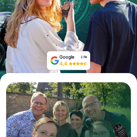
Boek tickets
Koop cadeaubonnen
Google
2.118
4,4