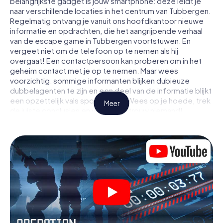
belangrijkste gadget is jouw smartphone: deze leidt je
naar verschillende locaties in het centrum van Tubbergen.
Regelmatig ontvang je vanuit ons hoofdkantoor nieuwe
informatie en opdrachten, die het aangrijpende verhaal
van de escape game in Tubbergen voortstuwen. En
vergeet niet om de telefoon op te nemen als hij
overgaat! Een contactpersoon kan proberen om in het
geheim contact met je op te nemen. Maar wees
voorzichtig: sommige informanten blijken dubieuze
dubbelagenten te zijn en een deel van de informatie blijkt
een opzettelijk vals spoor te zijn. Wees op je hoede, trek
Meer
de juiste conclusies en vooral: vertrouw niemand!
Anders dan in een klassieke escaperoom in Tubbergen zit
je niet opgesloten in een kamer waaruit je jezelf binnen
een bepaald tijdvenster moet bevrijden. Met deze
speurtocht met een smartphone wordt heel Tubbergen
jouw speelveld! De technische voorwaarden voor jouw
avontuur in Tubbergen zijn een smartphone en toegang
tot het mobiel internet. Met één klik krijg jij toegang tot
onze app. Je hoeft niets te installeren om door
interactieve video's, lastige minigames of andere
functies in de actie te worden getrokken.