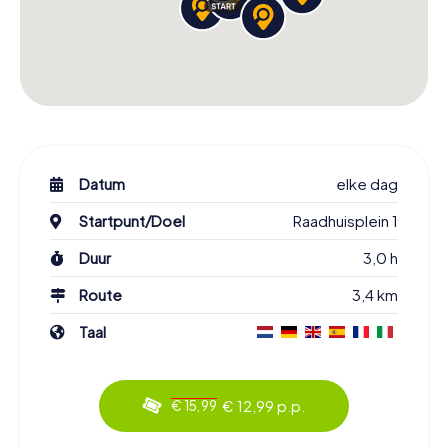
Datum
elke dag
Startpunt/Doel
Raadhuisplein 1
Duur
3,0 h
Route
3,4 km
Taal
€ 12,99 p.p.
€ 15,99