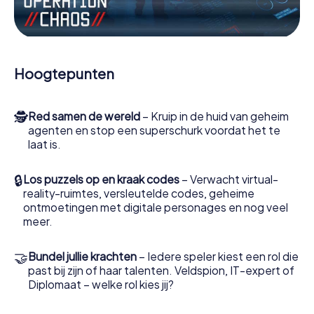
Werk samen als een team, onderschep vijandige
spionnen en lok de handlangers van de schurk naar je toe.
In deze escape game Tubbergen moeten jij en jouw team
excelleren om de slechteriken te stoppen. In
Hoogtepunten
tegenstelling tot James Bond en Co. zullen jouw daden
echter niet verborgen blijven achter de sluier van
geheimhouding rond de geheime dienst: jij vereeuwigt
🕵
Red samen de wereld
– Kruip in de huid van geheim
jezelf en jouw team in de hoogste score van Tubbergen
agenten en stop een superschurk voordat het te
en krijg toegang tot jouw eigen fotogalerij. De escape
laat is.
game van myCityHunt verandert Tubbergen in jouw eigen
persoonlijke avonturenspeeltuin. Koop je tickets voor de
wereld van spionage en geheime agenten en verander
🔒
Los puzzels op en kraak codes
– Verwacht virtual-
Tubbergen in een escaperoom in de buitenlucht!
reality-ruimtes, versleutelde codes, geheime
ontmoetingen met digitale personages en nog veel
meer.
🤝
Bundel jullie krachten
– Iedere speler kiest een rol die
past bij zijn of haar talenten. Veldspion, IT-expert of
Diplomaat – welke rol kies jij?