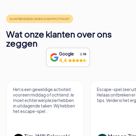
Wat onze klanten over ons
zeggen
Google
2.118
4,4
Het is een geweldige activiteit
Escape-spel zeer u
voor een middag of ochtend. Je
Helaas ontbreken er
moet echter wel plezier hebben
tips. Verder is het erg
in uitdagende taken. Wij hebben
het escape-spel...