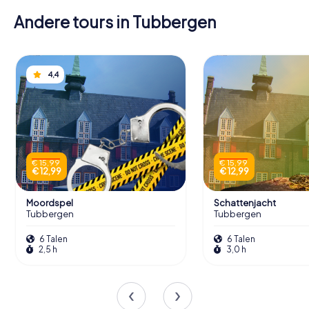
Andere tours in Tubbergen
4,4
€ 15,99
€ 15,99
€ 12,99
€ 12,99
Moordspel
Schattenjacht
Tubbergen
Tubbergen
6 Talen
6 Talen
2,5 h
3,0 h