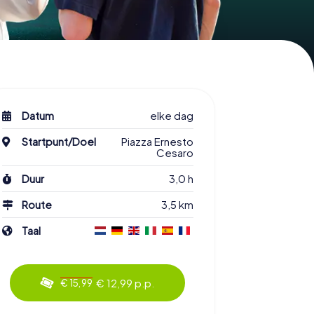
Datum
elke dag
Startpunt/Doel
Piazza Ernesto
Cesaro
Duur
3,0 h
Route
3,5 km
Taal
€ 12,99 p.p.
€ 15,99