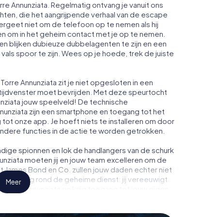
orre Annunziata. Regelmatig ontvang je vanuit ons
ten, die het aangrijpende verhaal van de escape
ergeet niet om de telefoon op te nemen als hij
n om in het geheim contact met je op te nemen.
n blijken dubieuze dubbelagenten te zijn en een
 vals spoor te zijn. Wees op je hoede, trek de juiste
orre Annunziata zit je niet opgesloten in een
 tijdvenster moet bevrijden. Met deze speurtocht
nziata jouw speelveld! De technische
nunziata zijn een smartphone en toegang tot het
ng tot onze app. Je hoeft niets te installeren om door
andere functies in de actie te worden getrokken.
dige spionnen en lok de handlangers van de schurk
unziata moeten jij en jouw team excelleren om de
ot James Bond en Co. zullen jouw daden echter niet
eimhouding rond de geheime dienst: jij vereeuwigt
Meer
 Torre Annunziata en krijg toegang tot jouw eigen
 verandert Torre Annunziata in jouw eigen
tickets voor de wereld van spionage en geheime