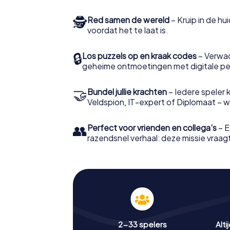
🕵
Red samen de wereld
– Kruip in de h
voordat het te laat is.
🔒
Los puzzels op en kraak codes
– Verwac
geheime ontmoetingen met digitale pe
🤝
Bundel jullie krachten
– Iedere speler ki
Veldspion, IT-expert of Diplomaat – welk
👥
Perfect voor vrienden en collega’s
– E
razendsnel verhaal: deze missie vraagt 
2-33 spelers
Alti