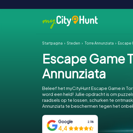
Startpagina
Steden
Torre Annunziata
Escape 
Escape Game T
Annunziata
Beleef het myCityHunt Escape Game in Tor
word een held! Jullie opdracht is om puzzels
raadsels op te lossen, schurken te ontmas
Annunziata te beschermen tegen het onb
Google
2.118
4,4