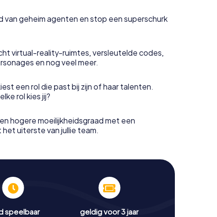
uid van geheim agenten en stop een superschurk
ht virtual-reality-ruimtes, versleutelde codes,
rsonages en nog veel meer.
est een rol die past bij zijn of haar talenten.
e rol kies jij?
en hogere moeilijkheidsgraad met een
het uiterste van jullie team.
jd speelbaar
geldig voor 3 jaar