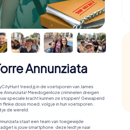
rre Annunziata
CityHunt treed jij in de voetsporen van James
re Annunziata! Meedogenloze criminelen dreigen
en jouw speciale kracht kunnen ze stoppen! Gewapend
 flinke dosis moed, volg je in hun voetsporen,
d je de wereld.
Annunziata staat een team van toegewijde
gadget is jouw smartphone: deze leidt je naar