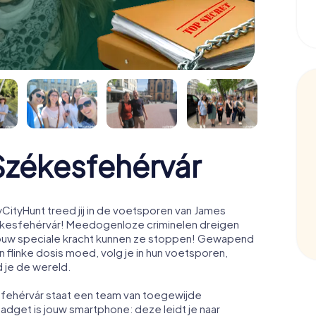
zékesfehérvár
ityHunt treed jij in de voetsporen van James
ékesfehérvár! Meedogenloze criminelen dreigen
en jouw speciale kracht kunnen ze stoppen! Gewapend
 flinke dosis moed, volg je in hun voetsporen,
d je de wereld.
sfehérvár staat een team van toegewijde
gadget is jouw smartphone: deze leidt je naar