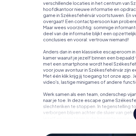
verschillende locaties in het centrum van S
hoofdkantoor nieuwe informatie en opdrach
game in Székesfehérvár voortstuwen. En ve
overgaat! Een contactpersoon kan probere
Maar wees voorzichtig: sommige informante
deel van de informatie blijkt een opzettelijk
conclusies en vooral: vertrouw niemand!
Anders dan in een klassieke escaperoom in 
kamer waaruit je jezelf binnen een bepaald
met een smartphone wordt heel Székesfeh
voor jouw avontuur in Székesfehérvár zijn 
Met één klik krijg jij toegang tot onze app. 
video's, lastige minigames of andere funct
Werk samen als een team, onderschep vijan
naar je toe. In deze escape game Székesfe
slechteriken te stoppen. In tegenstelling t
verborgen blijven achter de sluier van geh
jezelf en jouw team in de hoogste score va
fotogalerij. De escape game van myCityHun
persoonlijke avonturenspeeltuin. Koop je 