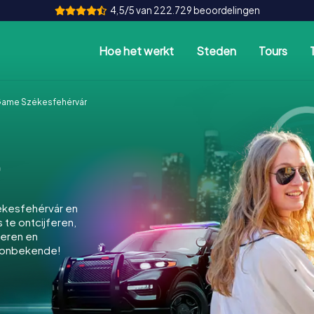
4,5/5 van 222.729 beoordelingen
Hoe het werkt
Steden
Tours
Game Székesfehérvár
ékesfehérvár en
 te ontcijferen,
keren en
 onbekende!