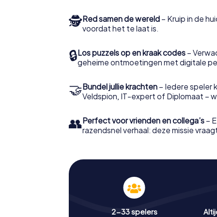
🕵
Red samen de wereld
– Kruip in de h
voordat het te laat is.
🔒
Los puzzels op en kraak codes
– Verwac
geheime ontmoetingen met digitale pe
🤝
Bundel jullie krachten
– Iedere speler ki
Veldspion, IT-expert of Diplomaat – welk
👥
Perfect voor vrienden en collega’s
– E
razendsnel verhaal: deze missie vraagt 
2-33 spelers
Alti