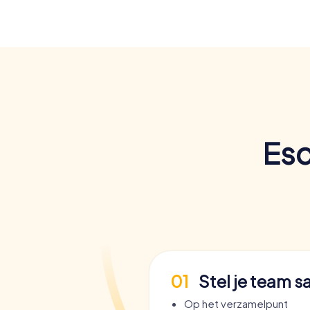
Esc
01
Stel je team 
Op het verzamelpunt