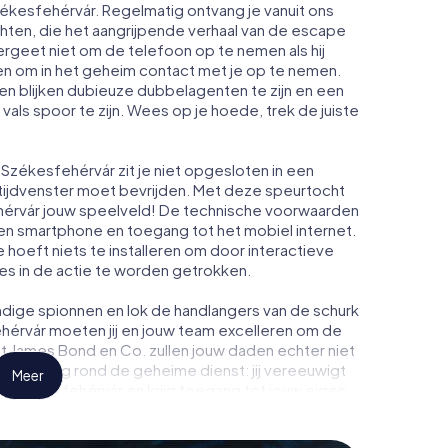
zékesfehérvár. Regelmatig ontvang je vanuit ons
ten, die het aangrijpende verhaal van de escape
rgeet niet om de telefoon op te nemen als hij
n om in het geheim contact met je op te nemen.
n blijken dubieuze dubbelagenten te zijn en een
 vals spoor te zijn. Wees op je hoede, trek de juiste
Székesfehérvár zit je niet opgesloten in een
 tijdvenster moet bevrijden. Met deze speurtocht
érvár jouw speelveld! De technische voorwaarden
een smartphone en toegang tot het mobiel internet.
Je hoeft niets te installeren om door interactieve
ies in de actie te worden getrokken.
dige spionnen en lok de handlangers van de schurk
hérvár moeten jij en jouw team excelleren om de
ot James Bond en Co. zullen jouw daden echter niet
eimhouding rond de geheime dienst: jij vereeuwigt
Meer
n Székesfehérvár en krijg toegang tot jouw eigen
t verandert Székesfehérvár in jouw eigen
tickets voor de wereld van spionage en geheime