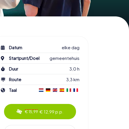
Datum
elke dag
Startpunt/Doel
gemeentehuis
Duur
3,0 h
Route
3,3 km
Taal
€ 12,99 p.p.
€ 15,99