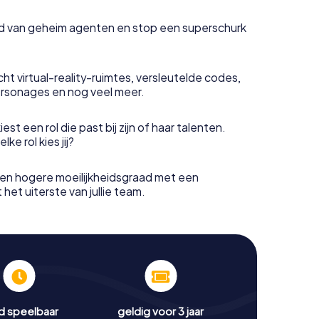
uid van geheim agenten en stop een superschurk
ht virtual-reality-ruimtes, versleutelde codes,
rsonages en nog veel meer.
est een rol die past bij zijn of haar talenten.
e rol kies jij?
en hogere moeilijkheidsgraad met een
het uiterste van jullie team.
jd speelbaar
geldig voor 3 jaar