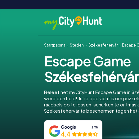
Startpagina
Steden
Székesfehérvár
Escape 
Escape Game
Székesfehérvár
Beleef het myCityHunt Escape Game in Sz
word een held! Jullie opdracht is om puzzels
raadsels op te lossen, schurken te ontmas
Székesfehérvár te beschermen tegen het
Google
2.118
4,4