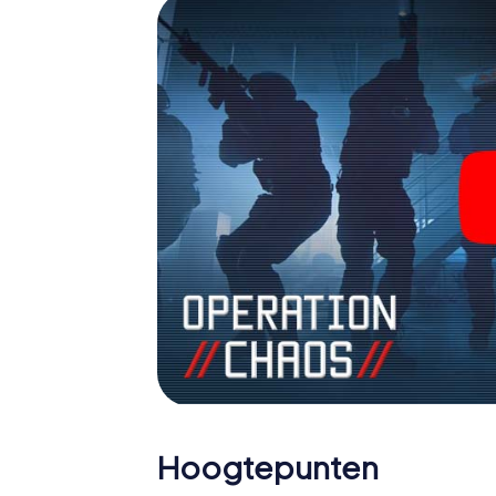
agenten en verander Székesfehérvár in ee
Hoogtepunten