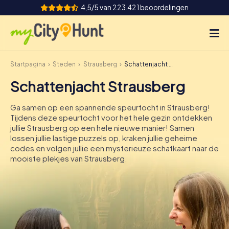
4,5/5 van 223.421 beoordelingen
Startpagina
Steden
Strausberg
Schattenjacht Strausberg
Hoe het werkt
Schattenjacht Strausberg
Steden
Ga samen op een spannende speurtocht in Strausberg!
Tours
Tijdens deze speurtocht voor het hele gezin ontdekken
jullie Strausberg op een hele nieuwe manier! Samen
lossen jullie lastige puzzels op, kraken jullie geheime
Teamevenement
codes en volgen jullie een mysterieuze schatkaart naar de
mooiste plekjes van Strausberg.
Tickets
INT
AT
CH
DE
ES
FR
UK
IE
IT
NL