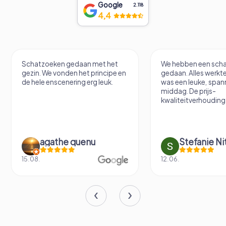
Google
2.118
4,4
Schatzoeken gedaan met het
We hebben een scha
gezin. We vonden het principe en
gedaan. Alles werkte
de hele enscenering erg leuk.
was een leuke, spa
middag. De prijs-
kwaliteitverhouding 
agathe quenu
Stefanie N
15.08.
12.06.