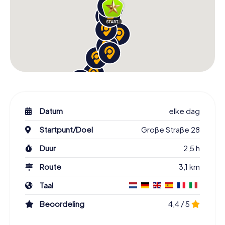
Datum
elke dag
Startpunt/Doel
Große Straße 28
Duur
2,5 h
Route
3,1 km
Taal
Beoordeling
4,4 / 5