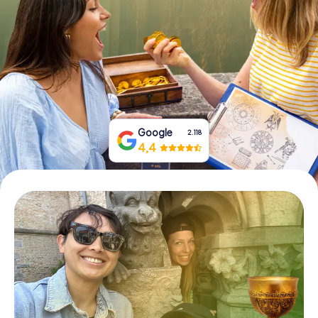
Boek tickets
Koop cadeaubonnen
Google
2.118
4,4