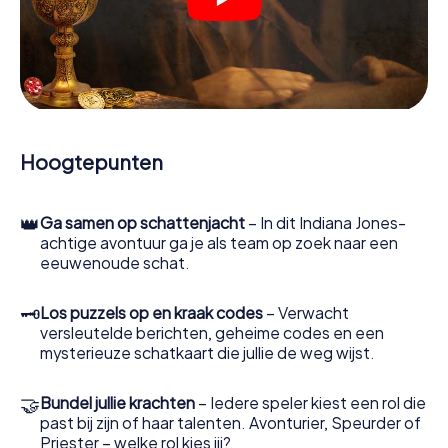
Zodra de rollen zijn toegewezen, kan de speurtocht
beginnen. Op verschillende locaties in de stad kraak je
gecodeerde berichten, los je lastige logische raadsels
op en zoek je naar bewijs. Jouw smartphone is je meest
cruciale opsporingsinstrument: met onze app kun je
getuigen interviewen, plaatsen delict onderzoeken,
bewijs verzamelen en veilig door Strausberg navigeren.
Hoogtepunten
Tijdens het spel duiken jij en jouw team steeds dieper in
het spannende verhaal en al snel zul je beseffen dat de
kostbare schat slechts een paar stappen verwijderd is.
👑
Ga samen op schattenjacht
– In dit Indiana Jones-
achtige avontuur ga je als team op zoek naar een
eeuwenoude schat.
🗝
Los puzzels op en kraak codes
– Verwacht
versleutelde berichten, geheime codes en een
mysterieuze schatkaart die jullie de weg wijst.
🤝
Bundel jullie krachten
– Iedere speler kiest een rol die
past bij zijn of haar talenten. Avonturier, Speurder of
Priester – welke rol kies jij?