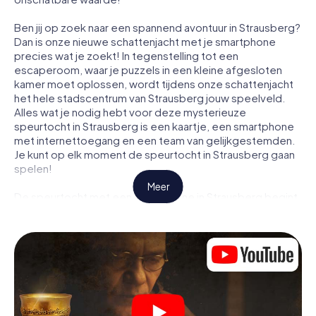
Ben jij op zoek naar een spannend avontuur in Strausberg?
Dan is onze nieuwe schattenjacht met je smartphone
precies wat je zoekt! In tegenstelling tot een
escaperoom, waar je puzzels in een kleine afgesloten
kamer moet oplossen, wordt tijdens onze schattenjacht
het hele stadscentrum van Strausberg jouw speelveld.
Alles wat je nodig hebt voor deze mysterieuze
speurtocht in Strausberg is een kaartje, een smartphone
met internettoegang en een team van gelijkgestemden.
Je kunt op elk moment de speurtocht in Strausberg gaan
spelen!
Meer
De speurtocht met een smartphone in Strausberg begint
met een gezamenlijke briefing. Je bekijkt een video
waarin het verhaal wordt uitgelegd en hoe de speurtocht
verloopt. Vervolgens worden de rollen verdeeld. Wie in
jouw team is een geboren speurder? Wie is een echte
avonturier? En wie heeft het in zich om een code te
kraken? Bij onze escape game in Strausberg garanderen
wij dat elke speler de juiste rol vindt.