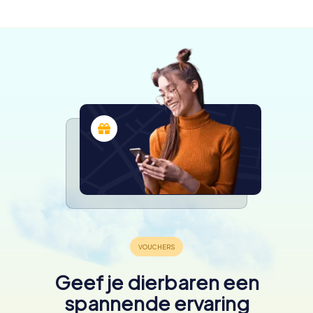
beschikbaar
4,4
4,4
4,4
4,2
Geef je dierbaren een
spannende ervaring