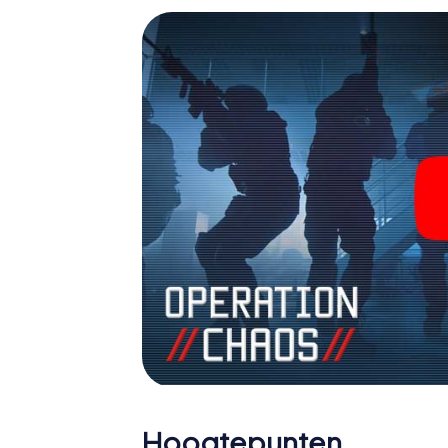
jouw eigen persoonlijke avonturenspeeltuin
geheime agenten en verander Stockton-on-
Hoogtepunten