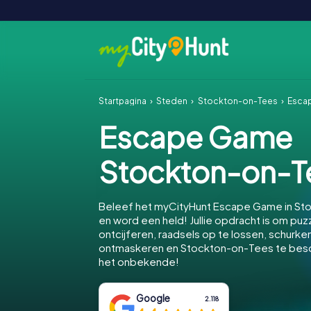
Startpagina
Steden
Stockton-on-Tees
Esca
Escape Game
Stockton-on-T
Beleef het myCityHunt Escape Game in S
en word een held! Jullie opdracht is om puz
ontcijferen, raadsels op te lossen, schurke
ontmaskeren en Stockton-on-Tees te be
het onbekende!
Google
2.118