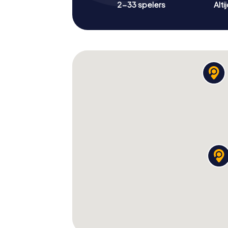
2-33 spelers
Alti