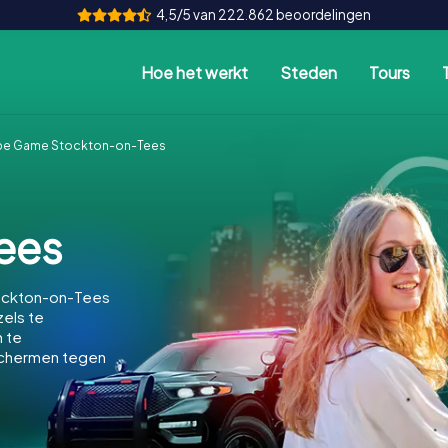
4,5/5 van 222.862 beoordelingen
Hoe het werkt
Steden
Tours
pe Game Stockton-on-Tees
ees
tockton-on-Tees
zels te
n te
schermen tegen