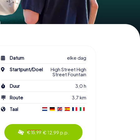
Datum
elke dag
Startpunt/Doel
High Street High
Street Fountain
Duur
3,0 h
Route
3,7 km
Taal
€ 12,99 p.p.
€ 15,99