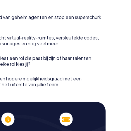
uid van geheim agenten en stop een superschurk
ht virtual-reality-ruimtes, versleutelde codes,
rsonages en nog veel meer.
est een rol die past bij zijn of haar talenten.
e rol kies jij?
en hogere moeilijkheidsgraad met een
het uiterste van jullie team.