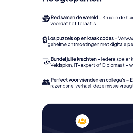
🕵
Red samen de wereld
– Kruip in de h
voordat het te laat is.
🔒
Los puzzels op en kraak codes
– Verwac
geheime ontmoetingen met digitale pe
🤝
Bundel jullie krachten
– Iedere speler ki
Veldspion, IT-expert of Diplomaat – welk
👥
Perfect voor vrienden en collega’s
– E
razendsnel verhaal: deze missie vraagt 