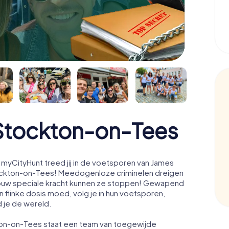
tockton-on-Tees
yCityHunt treed jij in de voetsporen van James
ockton-on-Tees! Meedogenloze criminelen dreigen
en jouw speciale kracht kunnen ze stoppen! Gewapend
 flinke dosis moed, volg je in hun voetsporen,
d je de wereld.
ton-on-Tees staat een team van toegewijde