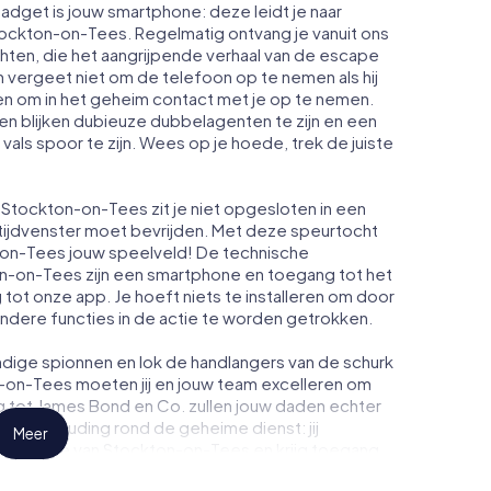
gadget is jouw smartphone: deze leidt je naar
Stockton-on-Tees. Regelmatig ontvang je vanuit ons
ten, die het aangrijpende verhaal van de escape
vergeet niet om de telefoon op te nemen als hij
n om in het geheim contact met je op te nemen.
n blijken dubieuze dubbelagenten te zijn en een
 vals spoor te zijn. Wees op je hoede, trek de juiste
Stockton-on-Tees zit je niet opgesloten in een
 tijdvenster moet bevrijden. Met deze speurtocht
on-Tees jouw speelveld! De technische
n-on-Tees zijn een smartphone en toegang tot het
ng tot onze app. Je hoeft niets te installeren om door
andere functies in de actie te worden getrokken.
dige spionnen en lok de handlangers van de schurk
-on-Tees moeten jij en jouw team excelleren om
ng tot James Bond en Co. zullen jouw daden echter
 geheimhouding rond de geheime dienst: jij
Meer
ste score van Stockton-on-Tees en krijg toegang
e van myCityHunt verandert Stockton-on-Tees in