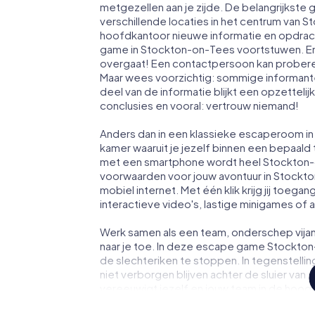
metgezellen aan je zijde. De belangrijkste 
verschillende locaties in het centrum van 
hoofdkantoor nieuwe informatie en opdrach
game in Stockton-on-Tees voortstuwen. En 
overgaat! Een contactpersoon kan probere
Maar wees voorzichtig: sommige informante
deel van de informatie blijkt een opzettelijk
conclusies en vooral: vertrouw niemand!
Anders dan in een klassieke escaperoom in 
kamer waaruit je jezelf binnen een bepaald
met een smartphone wordt heel Stockton-
voorwaarden voor jouw avontuur in Stockto
mobiel internet. Met één klik krijg jij toega
interactieve video's, lastige minigames of 
Werk samen als een team, onderschep vijan
naar je toe. In deze escape game Stockton
de slechteriken te stoppen. In tegenstelli
niet verborgen blijven achter de sluier van
vereeuwigt jezelf en jouw team in de hoog
tot jouw eigen fotogalerij. De escape gam