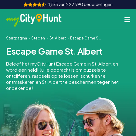
4,5/5 van 222.990 beoordelingen
Startpagina
Steden
St. Albert
Escape Game St. Albert
Hoe het werkt
Escape Game St. Albert
Steden
Beleef het myCityHunt Escape Game in St. Albert en
Tours
word een held! Jullie opdracht is om puzzels te
ontcijferen, raadsels op te lossen, schurken te
ontmaskeren en St. Albert te beschermen tegen het
Teamevenement
onbekende!
Tickets
INT
AT
CH
DE
ES
FR
UK
IE
IT
NL