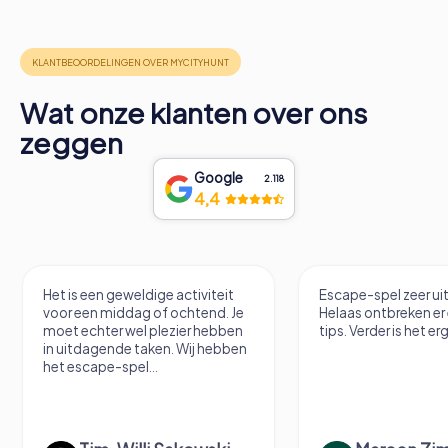
Wat onze klanten over ons
zeggen
Google
2.118
4,4
Het is een geweldige activiteit
Escape-spel zeer u
voor een middag of ochtend. Je
Helaas ontbreken er
moet echter wel plezier hebben
tips. Verder is het erg
in uitdagende taken. Wij hebben
het escape-spel...