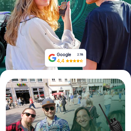
Boek tickets
Koop cadeaubonnen
Google
2.118
4,4