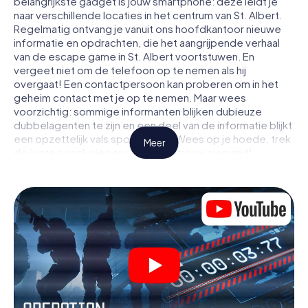
belangrijkste gadget is jouw smartphone: deze leidt je
naar verschillende locaties in het centrum van St. Albert.
Regelmatig ontvang je vanuit ons hoofdkantoor nieuwe
informatie en opdrachten, die het aangrijpende verhaal
van de escape game in St. Albert voortstuwen. En
vergeet niet om de telefoon op te nemen als hij
overgaat! Een contactpersoon kan proberen om in het
geheim contact met je op te nemen. Maar wees
voorzichtig: sommige informanten blijken dubieuze
dubbelagenten te zijn en een deel van de informatie blijkt
een opzettelijk vals spoor te zijn. Wees op je hoede, trek
Meer
de juiste conclusies en vooral: vertrouw niemand!
Anders dan in een klassieke escaperoom in St. Albert zit
je niet opgesloten in een kamer waaruit je jezelf binnen
een bepaald tijdvenster moet bevrijden. Met deze
speurtocht met een smartphone wordt heel St. Albert
jouw speelveld! De technische voorwaarden voor jouw
avontuur in St. Albert zijn een smartphone en toegang tot
het mobiel internet. Met één klik krijg jij toegang tot onze
app. Je hoeft niets te installeren om door interactieve
video's, lastige minigames of andere functies in de actie
te worden getrokken.