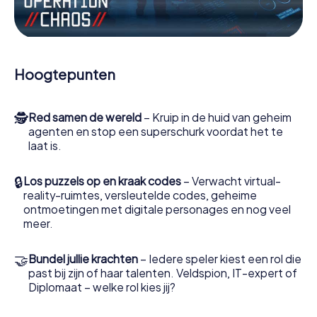
Werk samen als een team, onderschep vijandige
spionnen en lok de handlangers van de schurk naar je toe.
In deze escape game St. Albert moeten jij en jouw team
excelleren om de slechteriken te stoppen. In
Hoogtepunten
tegenstelling tot James Bond en Co. zullen jouw daden
echter niet verborgen blijven achter de sluier van
geheimhouding rond de geheime dienst: jij vereeuwigt
🕵
Red samen de wereld
– Kruip in de huid van geheim
jezelf en jouw team in de hoogste score van St. Albert en
agenten en stop een superschurk voordat het te
krijg toegang tot jouw eigen fotogalerij. De escape game
laat is.
van myCityHunt verandert St. Albert in jouw eigen
persoonlijke avonturenspeeltuin. Koop je tickets voor de
wereld van spionage en geheime agenten en verander St.
🔒
Los puzzels op en kraak codes
– Verwacht virtual-
Albert in een escaperoom in de buitenlucht!
reality-ruimtes, versleutelde codes, geheime
ontmoetingen met digitale personages en nog veel
meer.
🤝
Bundel jullie krachten
– Iedere speler kiest een rol die
past bij zijn of haar talenten. Veldspion, IT-expert of
Diplomaat – welke rol kies jij?