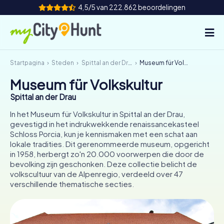
4,5/5 van 222.862 beoordelingen
Startpagina
Steden
Spittal an der Drau
Museum für Volkskultur
Hoe het werkt
Museum für Volkskultur
Steden
Spittal an der Drau
Tours
In het Museum für Volkskultur in Spittal an der Drau,
gevestigd in het indrukwekkende renaissancekasteel
Schloss Porcia, kun je kennismaken met een schat aan
Teamevenement
lokale tradities. Dit gerenommeerde museum, opgericht
in 1958, herbergt zo'n 20.000 voorwerpen die door de
Tickets
bevolking zijn geschonken. Deze collectie belicht de
volkscultuur van de Alpenregio, verdeeld over 47
INT
AT
CH
DE
verschillende thematische secties.
ES
FR
UK
IE
IT
NL