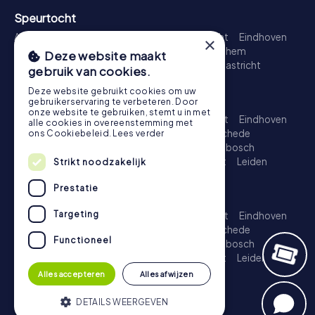
Speurtocht
Amsterdam
Rotterdam
Den Haag
Utrecht
Eindhoven
×
Groningen
Breda
Nijmegen
Haarlem
Arnhem
Deze website maakt
Amersfoort
's-Hertogenbosch
Zwolle
Maastricht
gebruik van cookies.
Leiden
Dordrecht
Deze website gebruikt cookies om uw
Schattenjacht
gebruikerservaring te verbeteren. Door
onze website te gebruiken, stemt u in met
Amsterdam
Rotterdam
Den Haag
Utrecht
Eindhoven
alle cookies in overeenstemming met
Groningen
Almere
Breda
Nijmegen
Enschede
ons Cookiebeleid.
Lees verder
Haarlem
Arnhem
Amersfoort
's-Hertogenbosch
Apeldoorn
Zwolle
Zoetermeer
Maastricht
Leiden
Strikt noodzakelijk
Dordrecht
Prestatie
Escape Game
Targeting
Amsterdam
Rotterdam
Den Haag
Utrecht
Eindhoven
Groningen
Almere
Breda
Nijmegen
Enschede
Functioneel
Haarlem
Arnhem
Amersfoort
's-Hertogenbosch
Apeldoorn
Zwolle
Zoetermeer
Maastricht
Leiden
Dordrecht
Alles accepteren
Alles afwijzen
DETAILS WEERGEVEN