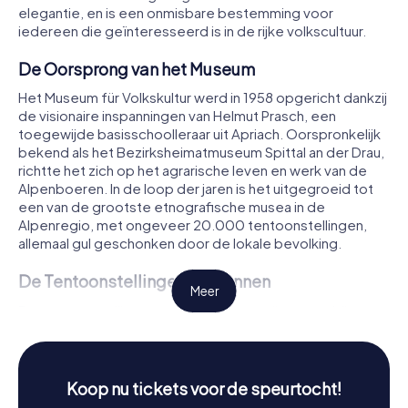
elegantie, en is een onmisbare bestemming voor
iedereen die geïnteresseerd is in de rijke volkscultuur.
De Oorsprong van het Museum
Het Museum für Volkskultur werd in 1958 opgericht dankzij
de visionaire inspanningen van Helmut Prasch, een
toegewijde basisschoolleraar uit Apriach. Oorspronkelijk
bekend als het Bezirksheimatmuseum Spittal an der Drau,
richtte het zich op het agrarische leven en werk van de
Alpenboeren. In de loop der jaren is het uitgegroeid tot
een van de grootste etnografische musea in de
Alpenregio, met ongeveer 20.000 tentoonstellingen,
allemaal gul geschonken door de lokale bevolking.
De Tentoonstellingen Verkennen
Meer
De tentoonstellingen van het museum zijn zorgvuldig
verdeeld in 47 verschillende thematische gebieden, die
elk een uniek perspectief bieden op de culturele
praktijken en het dagelijks leven van de regio. Terwijl je
door de bovenste verdiepingen van het kasteel wandelt,
Koop nu tickets voor de speurtocht!
kom je een rijke verscheidenheid aan artefacten tegen,