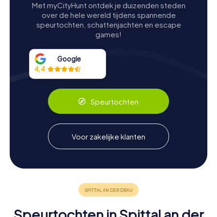
Met myCityHunt ontdek je duizenden steden
van traditionele kostuums en gereedschappen tot
over de hele wereld tijdens spannende
huishoudelijke artikelen en religieuze objecten. Elk stuk
speurtochten, schattenjachten en escape
fungeert als een authentiek driedimensionaal getuigenis
games!
van de vaardigheden, het werk en de spirituele houdingen
van de mensen die ooit in deze bergachtige
landschappen leefden.
Google
4,4
Speurtochten
Speurtochten in Spittal an der
Drau
Ontdek Spittal an der Drau met de
Voor zakelijke klanten
digitale speurtocht van myCityHunt! Los
puzzels op, beheers teamtaken en
verken Spittal an der Drau op een
spannende en interactieve manier!
Tours
Speurtochten in Spittal an der