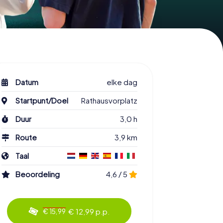
Datum
elke dag
Startpunt/Doel
Rathausvorplatz
Duur
3,0 h
Route
3,9 km
Taal
Beoordeling
4,6 / 5
€ 12,99 p.p.
€ 15,99