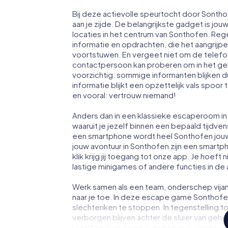
Bij deze actievolle speurtocht door Sonth
aan je zijde. De belangrijkste gadget is jou
locaties in het centrum van Sonthofen. Reg
informatie en opdrachten, die het aangrij
voortstuwen. En vergeet niet om de telefoo
contactpersoon kan proberen om in het ge
voorzichtig: sommige informanten blijken 
informatie blijkt een opzettelijk vals spoor 
en vooral: vertrouw niemand!
Anders dan in een klassieke escaperoom in 
waaruit je jezelf binnen een bepaald tijdv
een smartphone wordt heel Sonthofen jou
jouw avontuur in Sonthofen zijn een smartp
klik krijg jij toegang tot onze app. Je hoeft 
lastige minigames of andere functies in de
Werk samen als een team, onderschep vijan
naar je toe. In deze escape game Sonthofe
slechteriken te stoppen. In tegenstelling t
verborgen blijven achter de sluier van geh
jezelf en jouw team in de hoogste score va