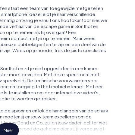
ofen staat een team van toegewijde metgezellen
w smartphone: deze leidt je naar verschillende
elmatig ontvang je vanuit ons hoofdkantoor nieuwe
pende verhaal van de escape game in Sonthofen
n op te nemen als hij overgaat! Een
heim contact met je op te nemen. Maar wees
dubieuze dubbelagenten te zijn en een deel van de
te zijn. Wees op je hoede, trek de juiste conclusies
Sonthofen zit je niet opgesloten in een kamer
enster moet bevrijden. Met deze speurtocht met
w speelveld! De technische voorwaarden voor
hone en toegang tot het mobiel internet. Met één
niets te installeren om door interactieve video's,
 actie te worden getrokken.
dige spionnen en lok de handlangers van de schurk
n moeten jij en jouw team excelleren om de
ot James Bond en Co. zullen jouw daden echter niet
eimhouding rond de geheime dienst: jij vereeuwigt
Meer
n Sonthofen en krijg toegang tot jouw eigen