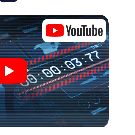
t verandert Sonthofen in jouw eigen persoonlijke
de wereld van spionage en geheime agenten en
e buitenlucht!