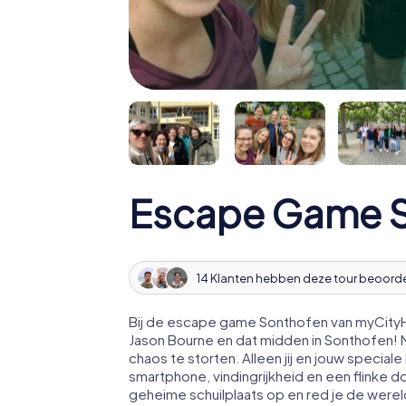
Escape Game 
14 Klanten hebben deze tour beoord
Bij de escape game Sonthofen van myCityHu
Jason Bourne en dat midden in Sonthofen!
chaos te storten. Alleen jij en jouw speci
smartphone, vindingrijkheid en een flinke d
geheime schuilplaats op en red je de werel