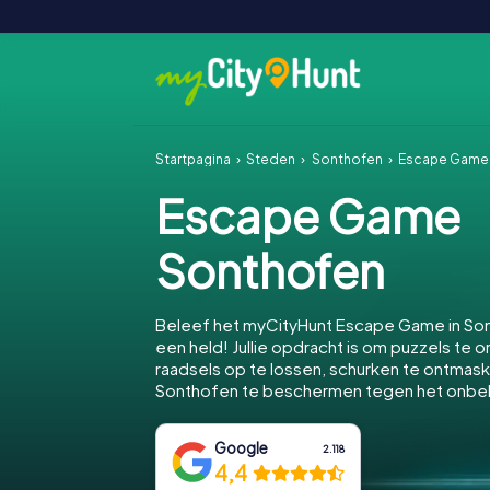
Startpagina
Steden
Sonthofen
Escape Game
Escape Game
Sonthofen
Beleef het myCityHunt Escape Game in So
een held! Jullie opdracht is om puzzels te o
raadsels op te lossen, schurken te ontmas
Sonthofen te beschermen tegen het onb
Google
2.118
4,4