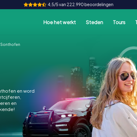
4,5/5 van 222.990 beoordelingen
Hoe het werkt
Steden
Tours
 Sonthofen
nthofen en word
ntcijferen,
keren en
ekende!