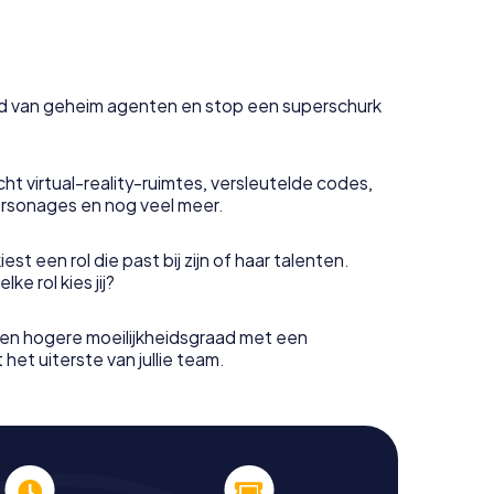
uid van geheim agenten en stop een superschurk
ht virtual-reality-ruimtes, versleutelde codes,
rsonages en nog veel meer.
est een rol die past bij zijn of haar talenten.
e rol kies jij?
en hogere moeilijkheidsgraad met een
het uiterste van jullie team.