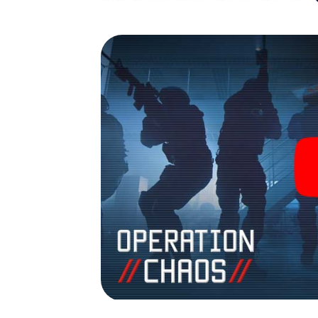
fotogalerij. De escape game van myCityHun
avonturenspeeltuin. Koop je tickets voor 
verander Sonthofen in een escaperoom in d