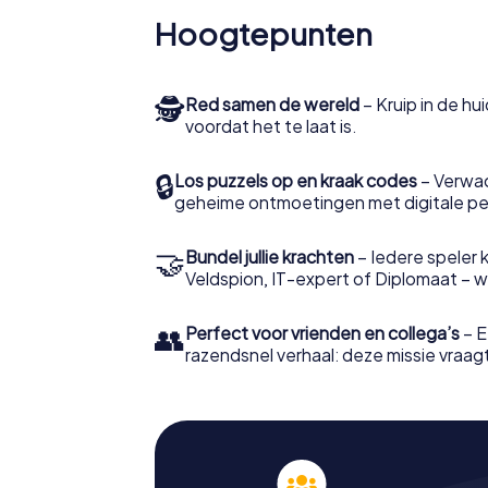
Hoogtepunten
🕵
Red samen de wereld
– Kruip in de h
voordat het te laat is.
🔒
Los puzzels op en kraak codes
– Verwac
geheime ontmoetingen met digitale pe
🤝
Bundel jullie krachten
– Iedere speler ki
Veldspion, IT-expert of Diplomaat – welk
👥
Perfect voor vrienden en collega’s
– E
razendsnel verhaal: deze missie vraagt 