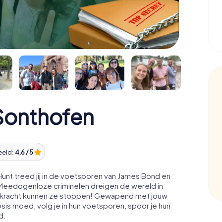
Sonthofen
eeld:
4,6 / 5
nt treed jij in de voetsporen van James Bond en
 Meedogenloze criminelen dreigen de wereld in
ale kracht kunnen ze stoppen! Gewapend met jouw
osis moed, volg je in hun voetsporen, spoor je hun
d.