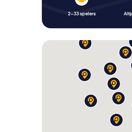
2-33 spelers
Alti