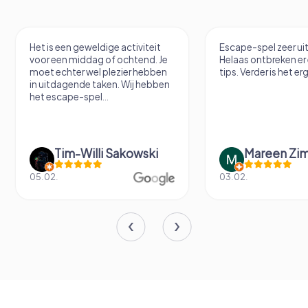
Het is een geweldige activiteit
Escape-spel zeer u
voor een middag of ochtend. Je
Helaas ontbreken er
moet echter wel plezier hebben
tips. Verder is het erg
in uitdagende taken. Wij hebben
het escape-spel...
Tim-Willi Sakowski
Mareen Zi
05.02.
03.02.