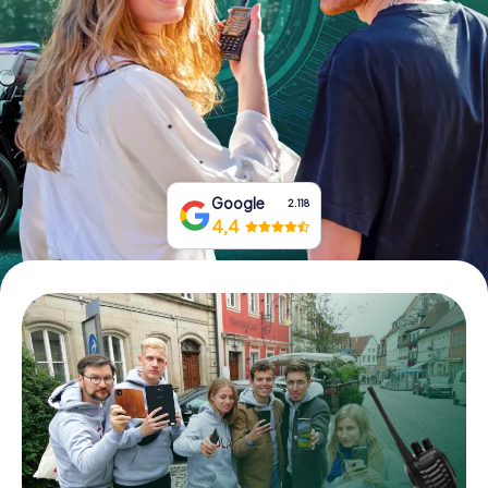
Boek tickets
Koop cadeaubonnen
Google
2.118
4,4