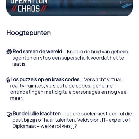
Werk samen als een team, onderschep vijandige
spionnen en lok de handlangers van de schurk naar je toe.
In deze escape game Selby moeten jij en jouw team
excelleren om de slechteriken te stoppen. In
Hoogtepunten
tegenstelling tot James Bond en Co. zullen jouw daden
echter niet verborgen blijven achter de sluier van
geheimhouding rond de geheime dienst: jij vereeuwigt
🕵
Red samen de wereld
– Kruip in de huid van geheim
jezelf en jouw team in de hoogste score van Selby en krijg
agenten en stop een superschurk voordat het te
toegang tot jouw eigen fotogalerij. De escape game van
laat is.
myCityHunt verandert Selby in jouw eigen persoonlijke
avonturenspeeltuin. Koop je tickets voor de wereld van
spionage en geheime agenten en verander Selby in een
🔒
Los puzzels op en kraak codes
– Verwacht virtual-
escaperoom in de buitenlucht!
reality-ruimtes, versleutelde codes, geheime
ontmoetingen met digitale personages en nog veel
meer.
🤝
Bundel jullie krachten
– Iedere speler kiest een rol die
past bij zijn of haar talenten. Veldspion, IT-expert of
Diplomaat – welke rol kies jij?