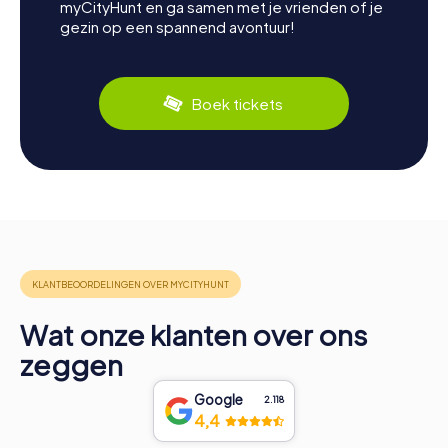
myCityHunt en ga samen met je vrienden of je
gezin op een spannend avontuur!
Boek tickets
Wat onze klanten over ons
zeggen
Google
2.118
4,4