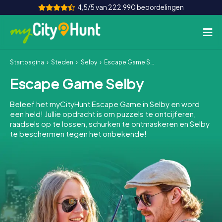
4,5/5 van 222.990 beoordelingen
Startpagina
Steden
Selby
Escape Game Selby
Hoe het werkt
Escape Game Selby
Steden
Beleef het myCityHunt Escape Game in Selby en word
Tours
een held! Jullie opdracht is om puzzels te ontcijferen,
raadsels op te lossen, schurken te ontmaskeren en Selby
te beschermen tegen het onbekende!
Teamevenement
Tickets
INT
AT
CH
DE
ES
FR
UK
IE
IT
NL