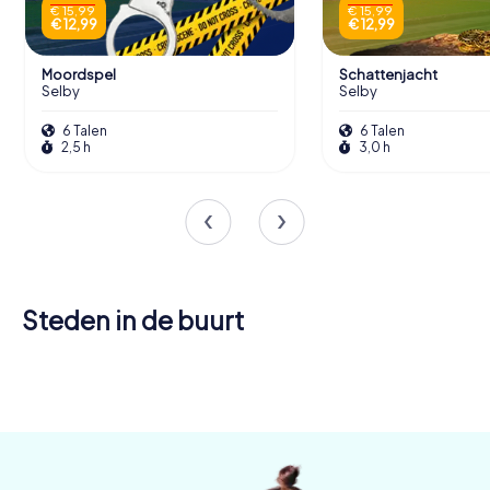
€ 15,99
€ 15,99
€ 12,99
€ 12,99
Moordspel
Schattenjacht
Selby
Selby
6 Talen
6 Talen
2,5 h
3,0 h
Steden in de buurt
York
Pontefract
Castleford
6 tours
4 tours
4 tours
beschikbaar
beschikbaar
beschikbaar
4,2