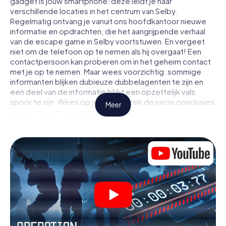
gadget is jouw smartphone: deze leidt je naar
verschillende locaties in het centrum van Selby.
Regelmatig ontvang je vanuit ons hoofdkantoor nieuwe
informatie en opdrachten, die het aangrijpende verhaal
van de escape game in Selby voortstuwen. En vergeet
niet om de telefoon op te nemen als hij overgaat! Een
contactpersoon kan proberen om in het geheim contact
met je op te nemen. Maar wees voorzichtig: sommige
informanten blijken dubieuze dubbelagenten te zijn en
een deel van de informatie blijkt een opzettelijk vals
spoor te zijn. Wees op je hoede, trek de juiste conclusies
Meer
en vooral: vertrouw niemand!
Anders dan in een klassieke escaperoom in Selby zit je
niet opgesloten in een kamer waaruit je jezelf binnen een
bepaald tijdvenster moet bevrijden. Met deze
speurtocht met een smartphone wordt heel Selby jouw
speelveld! De technische voorwaarden voor jouw
avontuur in Selby zijn een smartphone en toegang tot het
mobiel internet. Met één klik krijg jij toegang tot onze app.
Je hoeft niets te installeren om door interactieve video's,
lastige minigames of andere functies in de actie te
worden getrokken.