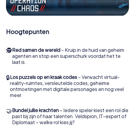
Werk samen als een team, onderschep vijandige
spionnen en lok de handlangers van de schurk naar je toe.
In deze escape game Sandnes moeten jij en jouw team
excelleren om de slechteriken te stoppen. In
Hoogtepunten
tegenstelling tot James Bond en Co. zullen jouw daden
echter niet verborgen blijven achter de sluier van
geheimhouding rond de geheime dienst: jij vereeuwigt
🕵
Red samen de wereld
– Kruip in de huid van geheim
jezelf en jouw team in de hoogste score van Sandnes en
agenten en stop een superschurk voordat het te
krijg toegang tot jouw eigen fotogalerij. De escape game
laat is.
van myCityHunt verandert Sandnes in jouw eigen
persoonlijke avonturenspeeltuin. Koop je tickets voor de
wereld van spionage en geheime agenten en verander
🔒
Los puzzels op en kraak codes
– Verwacht virtual-
Sandnes in een escaperoom in de buitenlucht!
reality-ruimtes, versleutelde codes, geheime
ontmoetingen met digitale personages en nog veel
meer.
🤝
Bundel jullie krachten
– Iedere speler kiest een rol die
past bij zijn of haar talenten. Veldspion, IT-expert of
Diplomaat – welke rol kies jij?