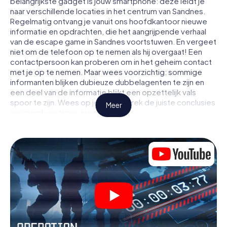
belangrijkste gadget is jouw smartphone: deze leidt je
naar verschillende locaties in het centrum van Sandnes.
Regelmatig ontvang je vanuit ons hoofdkantoor nieuwe
informatie en opdrachten, die het aangrijpende verhaal
van de escape game in Sandnes voortstuwen. En vergeet
niet om de telefoon op te nemen als hij overgaat! Een
contactpersoon kan proberen om in het geheim contact
met je op te nemen. Maar wees voorzichtig: sommige
informanten blijken dubieuze dubbelagenten te zijn en
een deel van de informatie blijkt een opzettelijk vals
spoor te zijn. Wees op je hoede, trek de juiste conclusies
Meer
en vooral: vertrouw niemand!
Anders dan in een klassieke escaperoom in Sandnes zit je
niet opgesloten in een kamer waaruit je jezelf binnen een
bepaald tijdvenster moet bevrijden. Met deze
speurtocht met een smartphone wordt heel Sandnes
jouw speelveld! De technische voorwaarden voor jouw
avontuur in Sandnes zijn een smartphone en toegang tot
het mobiel internet. Met één klik krijg jij toegang tot onze
app. Je hoeft niets te installeren om door interactieve
video's, lastige minigames of andere functies in de actie
te worden getrokken.