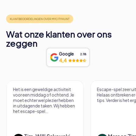
Wat onze klanten over ons
zeggen
Google
2.118
4,4
Het is een geweldige activiteit
Escape-spel zeer u
voor een middag of ochtend. Je
Helaas ontbreken er
moet echter wel plezier hebben
tips. Verder is het erg
in uitdagende taken. Wij hebben
het escape-spel...