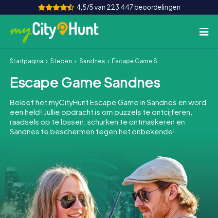
4,5/5 van 223.447 beoordelingen
Startpagina
Steden
Sandnes
Escape Game Sandnes
Hoe het werkt
Escape Game Sandnes
Steden
Beleef het myCityHunt Escape Game in Sandnes en word
Tours
een held! Jullie opdracht is om puzzels te ontcijferen,
raadsels op te lossen, schurken te ontmaskeren en
Sandnes te beschermen tegen het onbekende!
Teamevenement
Tickets
INT
AT
CH
DE
ES
FR
UK
IE
IT
NL