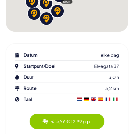
Datum
elke dag
Startpunt/Doel
Elvegata 37
Duur
3,0 h
Route
3,2 km
Taal
€ 12,99 p.p.
€ 15,99