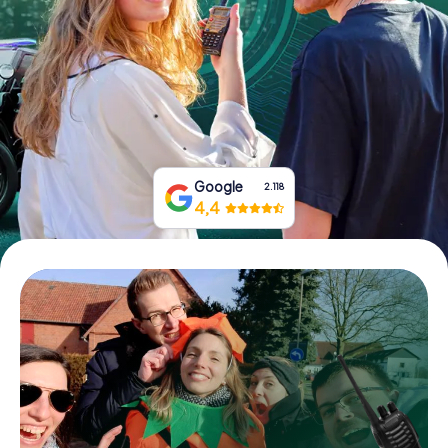
Boek tickets
Koop cadeaubonnen
Google
2.118
4,4