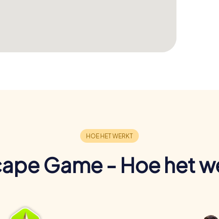
ape Game - Hoe het w