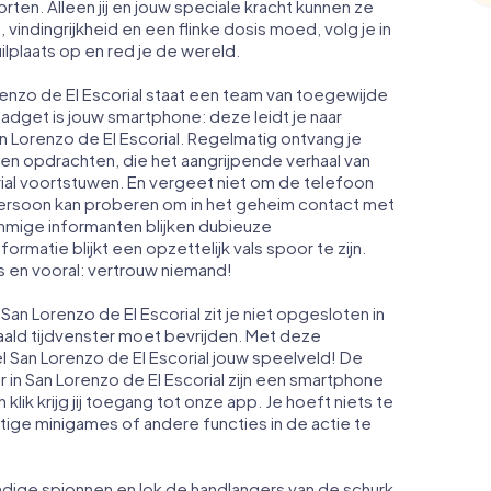
rten. Alleen jij en jouw speciale kracht kunnen ze
dingrijkheid en een flinke dosis moed, volg je in
lplaats op en red je de wereld.
renzo de El Escorial staat een team van toegewijde
gadget is jouw smartphone: deze leidt je naar
an Lorenzo de El Escorial. Regelmatig ontvang je
en opdrachten, die het aangrijpende verhaal van
ial voortstuwen. En vergeet niet om de telefoon
persoon kan proberen om in het geheim contact met
mmige informanten blijken dubieuze
ormatie blijkt een opzettelijk vals spoor te zijn.
s en vooral: vertrouw niemand!
an Lorenzo de El Escorial zit je niet opgesloten in
aald tijdvenster moet bevrijden. Met deze
San Lorenzo de El Escorial jouw speelveld! De
in San Lorenzo de El Escorial zijn een smartphone
lik krijg jij toegang tot onze app. Je hoeft niets te
stige minigames of andere functies in de actie te
dige spionnen en lok de handlangers van de schurk