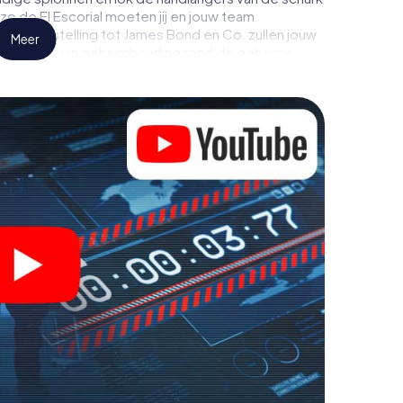
o de El Escorial moeten jij en jouw team
In tegenstelling tot James Bond en Co. zullen jouw
Meer
r de sluier van geheimhouding rond de geheime
n de hoogste score van San Lorenzo de El Escorial
j. De escape game van myCityHunt verandert San
nlijke avonturenspeeltuin. Koop je tickets voor de
 verander San Lorenzo de El Escorial in een