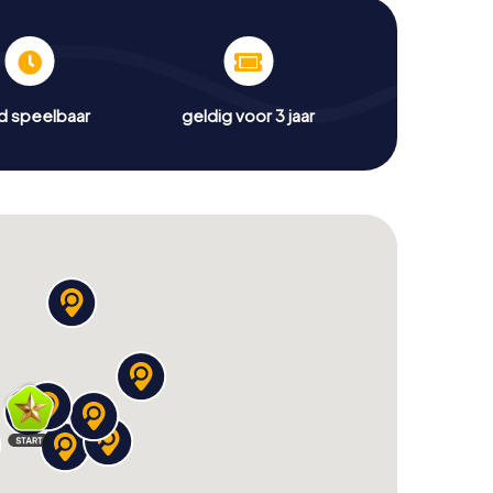
jd speelbaar
geldig voor 3 jaar