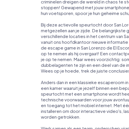
criminelen dreigen de wereld in chaos te sto
stoppen! Gewapend met jouw smartphone, vin
hun voetsporen, spoor je hun geheime schui
Bij deze actievolle speurtocht door San Lo
metgezellen aan je zijde. De belangrijkste 
verschillende locaties in het centrum van S
vanuit ons hoofdkantoor nieuwe informatie 
de escape game in San Lorenzo de El Escor
op te nemen als hij overgaat! Een contact
je op te nemen. Maar wees voorzichtig: so
dubbelagenten te zijn en een deel van de inf
Wees op je hoede, trek de juiste conclusie
Anders dan in een klassieke escaperoom in S
een kamer waaruit je jezelf binnen een bep
speurtocht met een smartphone wordt heel 
technische voorwaarden voor jouw avontuur 
en toegang tot het mobiel internet. Met één k
installeren om door interactieve video's, la
worden getrokken.
Werk samen als een team, onderschep vijan