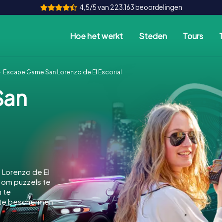
4,5/5 van 223.163 beoordelingen
Hoe het werkt
Steden
Tours
Escape Game San Lorenzo de El Escorial
San
 Lorenzo de El
s om puzzels te
n te
l te beschermen