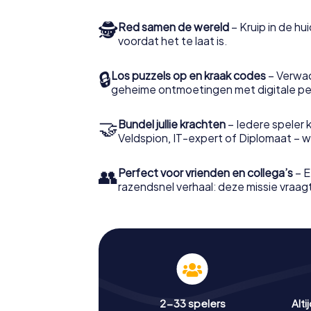
🕵
Red samen de wereld
– Kruip in de h
voordat het te laat is.
🔒
Los puzzels op en kraak codes
– Verwac
geheime ontmoetingen met digitale pe
🤝
Bundel jullie krachten
– Iedere speler ki
Veldspion, IT-expert of Diplomaat – welk
👥
Perfect voor vrienden en collega’s
– E
razendsnel verhaal: deze missie vraagt 
2-33 spelers
Alti