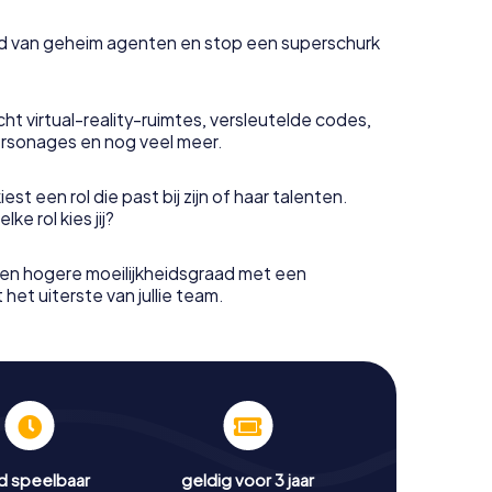
uid van geheim agenten en stop een superschurk
ht virtual-reality-ruimtes, versleutelde codes,
rsonages en nog veel meer.
est een rol die past bij zijn of haar talenten.
e rol kies jij?
en hogere moeilijkheidsgraad met een
het uiterste van jullie team.
jd speelbaar
geldig voor 3 jaar