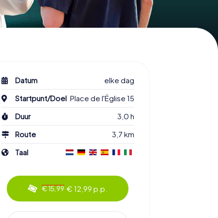
Datum
elke dag
Startpunt/Doel
Place de l'Église 15
Duur
3,0 h
Route
3,7 km
Taal
€ 12,99 p.p.
€ 15,99