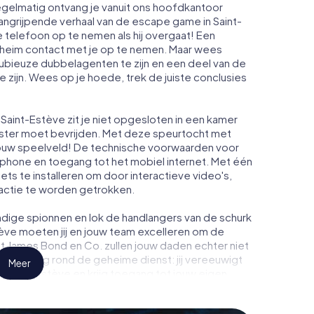
Regelmatig ontvang je vanuit ons hoofdkantoor
angrijpende verhaal van de escape game in Saint-
 telefoon op te nemen als hij overgaat! Een
heim contact met je op te nemen. Maar wees
dubieuze dubbelagenten te zijn en een deel van de
te zijn. Wees op je hoede, trek de juiste conclusies
Saint-Estève zit je niet opgesloten in een kamer
enster moet bevrijden. Met deze speurtocht met
ouw speelveld! De technische voorwaarden voor
rtphone en toegang tot het mobiel internet. Met één
niets te installeren om door interactieve video's,
 actie te worden getrokken.
dige spionnen en lok de handlangers van de schurk
ève moeten jij en jouw team excelleren om de
ot James Bond en Co. zullen jouw daden echter niet
eimhouding rond de geheime dienst: jij vereeuwigt
Meer
n Saint-Estève en krijg toegang tot jouw eigen
t verandert Saint-Estève in jouw eigen
tickets voor de wereld van spionage en geheime