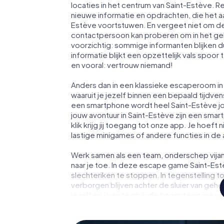
locaties in het centrum van Saint-Estève. 
nieuwe informatie en opdrachten, die het a
Estève voortstuwen. En vergeet niet om de
contactpersoon kan proberen om in het ge
voorzichtig: sommige informanten blijken 
informatie blijkt een opzettelijk vals spoor 
en vooral: vertrouw niemand!
Anders dan in een klassieke escaperoom in 
waaruit je jezelf binnen een bepaald tijdv
een smartphone wordt heel Saint-Estève j
jouw avontuur in Saint-Estève zijn een sma
klik krijg jij toegang tot onze app. Je hoeft 
lastige minigames of andere functies in de
Werk samen als een team, onderschep vijan
naar je toe. In deze escape game Saint-Est
slechteriken te stoppen. In tegenstelling t
verborgen blijven achter de sluier van geh
jezelf en jouw team in de hoogste score va
fotogalerij. De escape game van myCityHun
persoonlijke avonturenspeeltuin. Koop je 