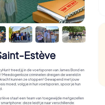
aint-Estève
yHunt treed jij in de voetsporen van James Bond en
e! Meedogenloze criminelen dreigen de wereld in
ale kracht kunnen ze stoppen! Gewapend met jouw
osis moed, volg je in hun voetsporen, spoor je hun
d.
-Estève staat een team van toegewijde metgezellen
w smartphone: deze leidt je naar verschillende