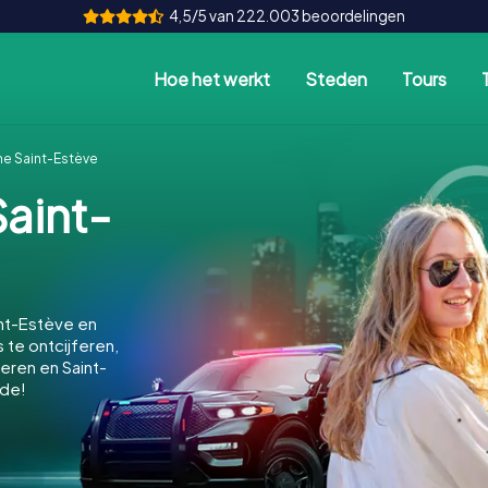
4,5/5 van 222.003 beoordelingen
Hoe het werkt
Steden
Tours
e Saint-Estève
aint-
nt-Estève en
 te ontcijferen,
eren en Saint-
de!