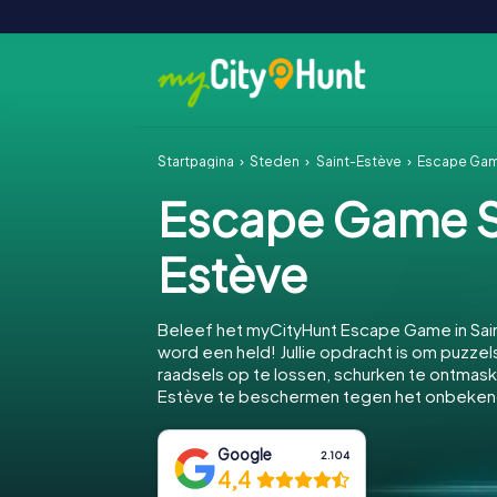
Startpagina
Steden
Saint-Estève
Escape Gam
Escape Game S
Estève
Beleef het myCityHunt Escape Game in Sai
word een held! Jullie opdracht is om puzzels
raadsels op te lossen, schurken te ontmask
Estève te beschermen tegen het onbeken
Google
2.104
4,4