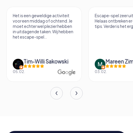
Het is een geweldige activiteit
Escape-spel zeer u
voor een middag of ochtend. Je
Helaas ontbreken er
moet echter wel plezier hebben
tips. Verder is het erg
in uitdagende taken. Wij hebben
het escape-spel...
Tim-Willi Sakowski
Mareen Zi
05.02.
03.02.