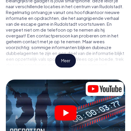
belangrijkste gadget is jouw smartphone: deze leidt je
naar verschillende locaties in het centrum van Rudolstadt.
Regelmatig ontvang je vanuit ons hoofdkantoor nieuwe
informatie en opdrachten, die het aangrijpende verhaal
van de escape game in Rudolstadt voortstuwen. En
vergeet niet om de telefoon op te nemen als hij
overgaat! Een contactpersoon kan proberen om in het
geheim contact met je op te nemen. Maar wees
voorzichtig: sommige informanten blijken dubieuze
dubbelagenten te zijn en een deel van de informatie blijkt
een opzettelijk vals spoor te zijn. Wees op je hoede, trek
Meer
de juiste conclusies en vooral: vertrouw niemand!
Anders dan in een klassieke escaperoom in Rudolstadt zit
je niet opgesloten in een kamer waaruit je jezelf binnen
een bepaald tijdvenster moet bevrijden. Met deze
speurtocht met een smartphone wordt heel Rudolstadt
jouw speelveld! De technische voorwaarden voor jouw
avontuur in Rudolstadt zijn een smartphone en toegang
tot het mobiel internet. Met één klik krijg jij toegang tot
onze app. Je hoeft niets te installeren om door
interactieve video's, lastige minigames of andere
functies in de actie te worden getrokken.