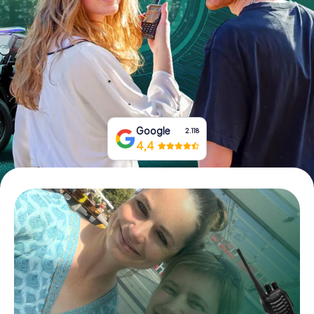
Boek tickets
Koop cadeaubonnen
Google
2.118
4,4