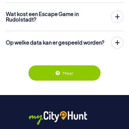
de buitenlucht te spelen!
In tegenstelling tot een klassieke Escape Room, waar
Wat kost een Escape Game in
spelers in een kleine kamer worden opgesloten, vindt de
Rudolstadt?
Escape Game van myCityHunt in Rudolstadt plaats in de
Een indoor Escape Room in Rudolstadt kost meestal
frisse lucht. Net als bij een speurtocht lossen de spelers
tussen de € 90 en € 150 voor 2 tot 6 personen.
op verschillende stopplaatsen in het centrum van
Met 12.99 € per persoon is de Outdoor Escape Game in
Rudolstadt lastige puzzels op. De navigatie en het
Op welke data kan er gespeeld worden?
Rudolstadt van myCityHunt niet alleen goedkoper, het
oplossen van de puzzels gebeurt digitaal op de
De Escape Game in Rudolstadt van myCityHunt kan op elk
wordt ook per persoon in rekening gebracht. Voor twee
smartphones van de spelers.
moment worden gespeeld! Als je een kaartje hebt, kun je
personen is de totaalprijs bijvoorbeeld slechts 25.98 €,
binnen 3 jaar op elke dag en op elk moment spelen! Je
Meer informatie over het proces vind je hier:
voor vijf personen 64.95 €, enzovoort.
kunt tickets in de online ticketwinkel via
https://www.mycityhunt.nl/hoe-werkt-het
.
Tickets kunnen online in de ticketwinkel via
https://www.mycityhunt.nl/tickets
boeken.
Meer
https://www.mycityhunt.nl/tickets
worden geboekt.