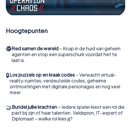
Werk samen als een team, onderschep vijandige
spionnen en lok de handlangers van de schurk naar je toe.
In deze escape game Rudolstadt moeten jij en jouw team
excelleren om de slechteriken te stoppen. In
Hoogtepunten
tegenstelling tot James Bond en Co. zullen jouw daden
echter niet verborgen blijven achter de sluier van
geheimhouding rond de geheime dienst: jij vereeuwigt
🕵
Red samen de wereld
– Kruip in de huid van geheim
jezelf en jouw team in de hoogste score van Rudolstadt
agenten en stop een superschurk voordat het te
en krijg toegang tot jouw eigen fotogalerij. De escape
laat is.
game van myCityHunt verandert Rudolstadt in jouw eigen
persoonlijke avonturenspeeltuin. Koop je tickets voor de
wereld van spionage en geheime agenten en verander
🔒
Los puzzels op en kraak codes
– Verwacht virtual-
Rudolstadt in een escaperoom in de buitenlucht!
reality-ruimtes, versleutelde codes, geheime
ontmoetingen met digitale personages en nog veel
meer.
🤝
Bundel jullie krachten
– Iedere speler kiest een rol die
past bij zijn of haar talenten. Veldspion, IT-expert of
Diplomaat – welke rol kies jij?