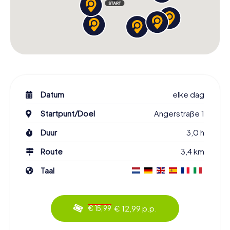
Datum
elke dag
Startpunt/Doel
Angerstraße 1
Duur
3,0 h
Route
3,4 km
Taal
€ 12,99 p.p.
€ 15,99