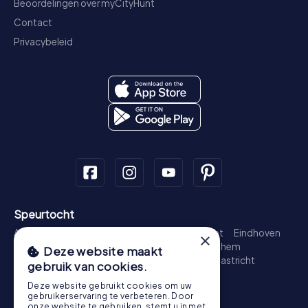
Beoordelingen over myCityHunt
Contact
Privacybeleid
Speurtocht
Amsterdam
Rotterdam
Den Haag
Utrecht
Eindhoven
×
Groningen
Breda
Nijmegen
Haarlem
Arnhem
Deze website maakt
Amersfoort
's-Hertogenbosch
Zwolle
Maastricht
gebruik van cookies.
Leiden
Dordrecht
Deze website gebruikt cookies om uw
Schattenjacht
gebruikerservaring te verbeteren. Door
onze website te gebruiken, stemt u in met