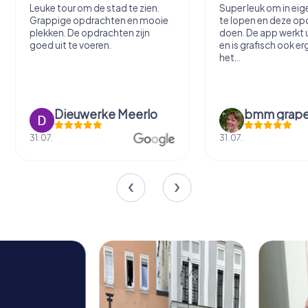
Super leuk om in eigen dorp rond
Leuk spel om de sta
te lopen en deze opdrachten te
leren kennen! Zo loo
doen. De app werkt uitstekend
dat ene steegje in je
en is grafisch ook erg goed. Ik kan
normaal niet zou inl
het...
bmm grapendaal
Mona Reind
31.07.
09.06.