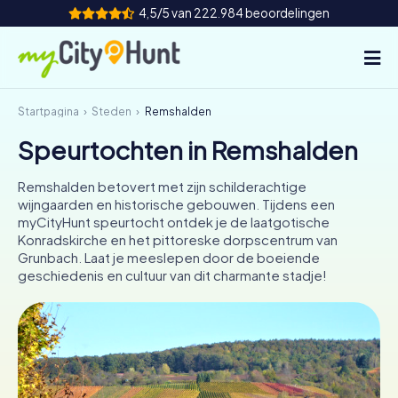
4,5/5 van 222.984 beoordelingen
Startpagina
Steden
Remshalden
Hoe het werkt
Speurtochten in Remshalden
Steden
Remshalden betovert met zijn schilderachtige
Tours
wijngaarden en historische gebouwen. Tijdens een
myCityHunt speurtocht ontdek je de laatgotische
Konradskirche en het pittoreske dorpscentrum van
Teamevenement
Grunbach. Laat je meeslepen door de boeiende
geschiedenis en cultuur van dit charmante stadje!
Tickets
INT
AT
CH
DE
ES
FR
UK
IE
IT
NL