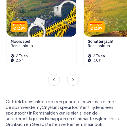
€ 15,99
€ 15,99
€ 12,99
€ 12,99
Moordspel
Schattenjacht
Remshalden
Remshalden
6 Talen
6 Talen
2,5 h
3,0 h
Ontdek Remshalden op een geheel nieuwe manier met
de spannende myCityHunt speurtochten! Tijdens een
speurtocht in Remshalden kun je niet alleen de
schilderachtige landschappen en charmante wijken zoals
Grunbach en Geradstetten verkennen, maar ook