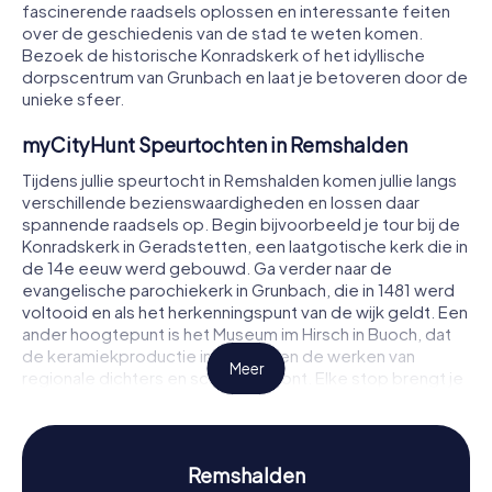
fascinerende raadsels oplossen en interessante feiten
over de geschiedenis van de stad te weten komen.
Bezoek de historische Konradskerk of het idyllische
dorpscentrum van Grunbach en laat je betoveren door de
unieke sfeer.
myCityHunt Speurtochten in Remshalden
Tijdens jullie speurtocht in Remshalden komen jullie langs
verschillende bezienswaardigheden en lossen daar
spannende raadsels op. Begin bijvoorbeeld je tour bij de
Konradskerk in Geradstetten, een laatgotische kerk die in
de 14e eeuw werd gebouwd. Ga verder naar de
evangelische parochiekerk in Grunbach, die in 1481 werd
voltooid en als het herkenningspunt van de wijk geldt. Een
ander hoogtepunt is het Museum im Hirsch in Buoch, dat
de keramiekproductie in de stad en de werken van
Meer
regionale dichters en schilders toont. Elke stop brengt je
niet alleen dichter bij het doel, maar ook dieper in de
geschiedenis en cultuur van Remshalden.
Speurtocht in Remshalden: Ontdek
Remshalden