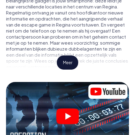
belangrijkste gadget is jouw smartphone: deze leidt je
naar verschillende locaties in het centrum van Regina.
Regelmatig ontvang je vanuit ons hoofdkantoor nieuwe
informatie en opdrachten, die het aangrijpende verhaal
van de escape game in Regina voortstuwen. En vergeet
niet om de telefoon op te nemen als hij overgaat! Een
contactpersoon kan proberen om in het geheim contact
met je op te nemen. Maar wees voorzichtig: sommige
informanten blijken dubieuze dubbelagenten te zijn en
een deel van de informatie blijkt een opzettelijk vals
spoor te zijn. Wees op je hoede, trek de juiste conclusies
Meer
en vooral: vertrouw niemand!
Anders dan in een klassieke escaperoom in Regina zit je
niet opgesloten in een kamer waaruit je jezelf binnen een
bepaald tijdvenster moet bevrijden. Met deze
speurtocht met een smartphone wordt heel Regina jouw
speelveld! De technische voorwaarden voor jouw
avontuur in Regina zijn een smartphone en toegang tot
het mobiel internet. Met één klik krijg jij toegang tot onze
app. Je hoeft niets te installeren om door interactieve
video's, lastige minigames of andere functies in de actie
te worden getrokken.