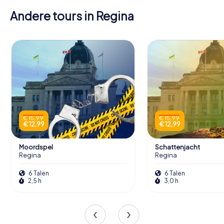
Andere tours in Regina
€ 15,99
€ 15,99
€ 12,99
€ 12,99
Moordspel
Schattenjacht
Regina
Regina
6 Talen
6 Talen
2,5 h
3,0 h