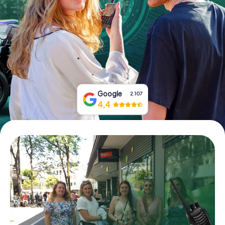
Boek tickets
Koop cadeaubonnen
Google
2.107
4,4