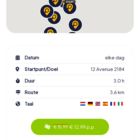
Datum
elke dag
Startpunt/Doel
12 Avenue 2184
Duur
3,0 h
Route
3,6 km
Taal
€ 12,99 p.p.
€ 15,99