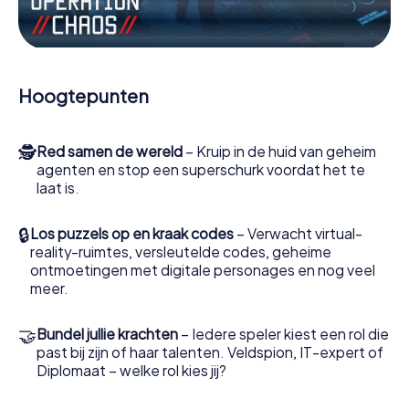
Werk samen als een team, onderschep vijandige
spionnen en lok de handlangers van de schurk naar je toe.
In deze escape game Regina moeten jij en jouw team
excelleren om de slechteriken te stoppen. In
Hoogtepunten
tegenstelling tot James Bond en Co. zullen jouw daden
echter niet verborgen blijven achter de sluier van
geheimhouding rond de geheime dienst: jij vereeuwigt
🕵
Red samen de wereld
– Kruip in de huid van geheim
jezelf en jouw team in de hoogste score van Regina en
agenten en stop een superschurk voordat het te
krijg toegang tot jouw eigen fotogalerij. De escape game
laat is.
van myCityHunt verandert Regina in jouw eigen
persoonlijke avonturenspeeltuin. Koop je tickets voor de
wereld van spionage en geheime agenten en verander
🔒
Los puzzels op en kraak codes
– Verwacht virtual-
Regina in een escaperoom in de buitenlucht!
reality-ruimtes, versleutelde codes, geheime
ontmoetingen met digitale personages en nog veel
meer.
🤝
Bundel jullie krachten
– Iedere speler kiest een rol die
past bij zijn of haar talenten. Veldspion, IT-expert of
Diplomaat – welke rol kies jij?