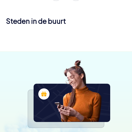
Steden in de buurt
Moose Jaw
Saskatoon
4 tours
4 tours
beschikbaar
beschikbaar
4,2