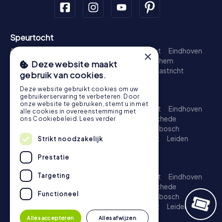
Speurtocht
Amsterdam
Rotterdam
Den Haag
Utrecht
Eindhoven
×
Groningen
Breda
Nijmegen
Haarlem
Arnhem
Deze website maakt
Amersfoort
's-Hertogenbosch
Zwolle
Maastricht
gebruik van cookies.
Leiden
Dordrecht
Deze website gebruikt cookies om uw
Schattenjacht
gebruikerservaring te verbeteren. Door
onze website te gebruiken, stemt u in met
Amsterdam
Rotterdam
Den Haag
Utrecht
Eindhoven
alle cookies in overeenstemming met
Groningen
Almere
Breda
Nijmegen
Enschede
ons Cookiebeleid.
Lees verder
Haarlem
Arnhem
Amersfoort
's-Hertogenbosch
Apeldoorn
Zwolle
Zoetermeer
Maastricht
Leiden
Strikt noodzakelijk
Dordrecht
Prestatie
Escape Game
Targeting
Amsterdam
Rotterdam
Den Haag
Utrecht
Eindhoven
Groningen
Almere
Breda
Nijmegen
Enschede
Functioneel
Haarlem
Arnhem
Amersfoort
's-Hertogenbosch
Apeldoorn
Zwolle
Zoetermeer
Maastricht
Leiden
Dordrecht
Alles accepteren
Alles afwijzen