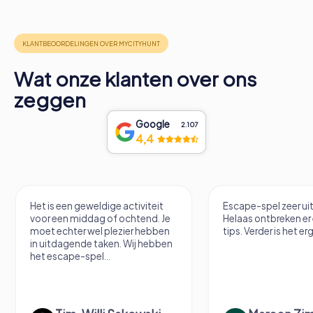
Wat onze klanten over ons
zeggen
Google
2.107
4,4
Het is een geweldige activiteit
Escape-spel zeer u
voor een middag of ochtend. Je
Helaas ontbreken er
moet echter wel plezier hebben
tips. Verder is het erg
in uitdagende taken. Wij hebben
het escape-spel...