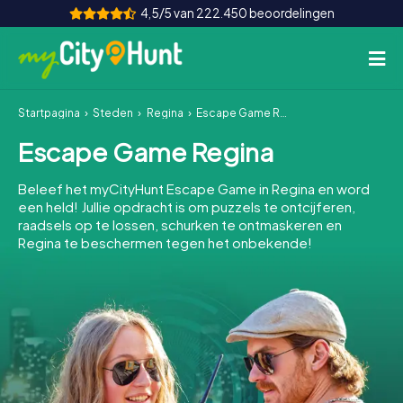
4,5/5 van 222.450 beoordelingen
Startpagina
Steden
Regina
Escape Game Regina
Hoe het werkt
Escape Game Regina
Steden
Beleef het myCityHunt Escape Game in Regina en word
Tours
een held! Jullie opdracht is om puzzels te ontcijferen,
raadsels op te lossen, schurken te ontmaskeren en
Regina te beschermen tegen het onbekende!
Teamevenement
Tickets
INT
AT
CH
DE
ES
FR
UK
IE
IT
NL