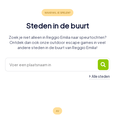
Steden in de buurt
Zoek je niet alleen in Reggio Emilia naar speurtochten?
Ontdek dan ook onze outdoor escape games in veel
andere steden in de buurt van Reggio Emilia!
Alle steden
Scandiano
Correggio
Casalgrande
Sassuolo
Formigine
Castellarano
4 tours
4 tours
3 tours
Modena
Parma
4 tours
4 tours
3 tours
beschikbaar
beschikbaar
beschikbaar
6 tours
6 tours
beschikbaar
beschikbaar
beschikbaar
4,2
beschikbaar
beschikbaar
4,4
4,4