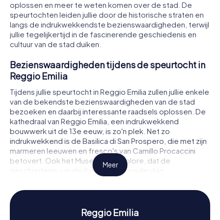
oplossen en meer te weten komen over de stad. De
speurtochten leiden jullie door de historische straten en
langs de indrukwekkendste bezienswaardigheden, terwijl
jullie tegelijkertijd in de fascinerende geschiedenis en
cultuur van de stad duiken.
Bezienswaardigheden tijdens de speurtocht in
Reggio Emilia
Tijdens jullie speurtocht in Reggio Emilia zullen jullie enkele
van de bekendste bezienswaardigheden van de stad
bezoeken en daarbij interessante raadsels oplossen. De
kathedraal van Reggio Emilia, een indrukwekkend
bouwwerk uit de 13e eeuw, is zo'n plek. Net zo
indrukwekkend is de Basilica di San Prospero, die met zijn
marmeren leeuwen en fresco's van Camillo Procaccini
betovert. Ook het Museo del Tricolore, dat de
Meer
geschiedenis van de Italiaanse nationale vlag
documenteert, is een hoogtepunt van jullie tour. Deze en
vele andere plekken maken de speurtocht in Reggio
Emilia tot een onvergetelijke belevenis.
Reggio Emilia