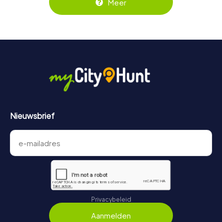
Meer
https://www.mycityhunt.nl/tickets
worden geboekt.
Tijdens de tour kun je op elk moment een pauze nemen
voor een ijsje of een drankje! Na ongeveer 3 uur geeft de
topscorelijst informatie over jouw algemene
rangschikking.
Meer informatie over het verloop van onze speurtocht
vind je hier:
https://www.mycityhunt.nl/hoe-werkt-het
.
Nieuwsbrief
Privacybeleid
Aanmelden