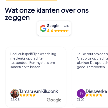
Wat onze klanten over ons
zeggen
Google
2.118
4,4
Heel leuk spel! Fijne wandeling
Leuke tour om de sta
met leuke opdrachten
Grappige opdracht
tussendoor. Een mysterie om
plekken. De opdrach
samen op te lossen.
goed uit te voeren.
Tamara van Kilsdonk
Dieuwerke
22.08.
31.07.