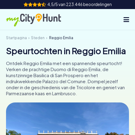
4,5/5 van 223.446 beoordelingen
Startpagina
Steden
Reggio Emilia
Hoe het werkt
Speurtochten in Reggio Emilia
Steden
Ontdek Reggio Emilia met een spannende speurtocht!
Tours
Verken de prachtige Duomo di Reggio Emilia, de
kunstzinnige Basilica di San Prospero en het
indrukwekkende Palazzo del Comune. Dompel jezelf
Teamevenement
onder in de geschiedenis van de Tricolore en geniet van
Parmezaanse kaas en Lambrusco.
Tickets
INT
AT
CH
DE
ES
FR
UK
IE
IT
NL