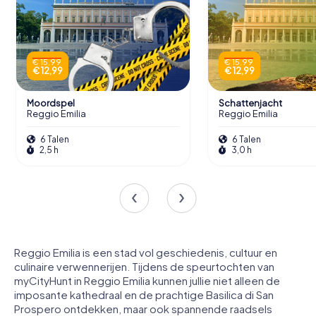
€ 15,99
€ 15,99
€ 12,99
€ 12,99
Moordspel
Schattenjacht
Reggio Emilia
Reggio Emilia
6 Talen
6 Talen
2,5 h
3,0 h
Reggio Emilia is een stad vol geschiedenis, cultuur en
culinaire verwennerijen. Tijdens de speurtochten van
myCityHunt in Reggio Emilia kunnen jullie niet alleen de
imposante kathedraal en de prachtige Basilica di San
Prospero ontdekken, maar ook spannende raadsels