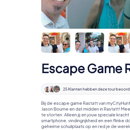
Escape Game R
25 Klanten hebben deze tour beoord
Bij de escape game Rastatt van myCityHunt 
Jason Bourne en dat midden in Rastatt! Me
te storten. Alleen jij en jouw speciale kr
smartphone, vindingrijkheid en een flinke d
geheime schuilplaats op en red je de werel