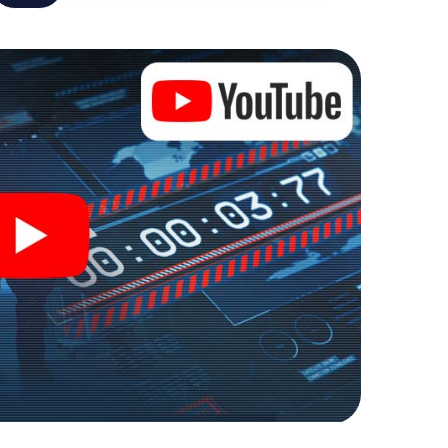
de wereld van spionage en geheime agenten en
uitenlucht!