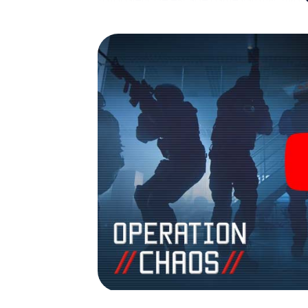
avonturenspeeltuin. Koop je tickets voor 
verander Rastatt in een escaperoom in de b