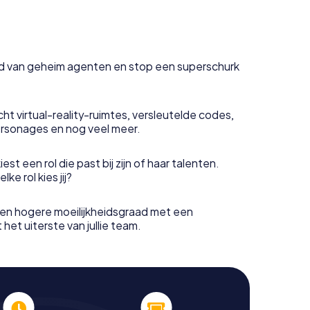
uid van geheim agenten en stop een superschurk
ht virtual-reality-ruimtes, versleutelde codes,
rsonages en nog veel meer.
est een rol die past bij zijn of haar talenten.
e rol kies jij?
en hogere moeilijkheidsgraad met een
het uiterste van jullie team.