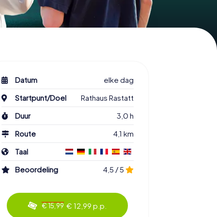
Datum
elke dag
Startpunt/Doel
Rathaus Rastatt
Duur
3,0 h
Route
4,1 km
Taal
Beoordeling
4,5 / 5
€ 12,99 p.p.
€ 15,99