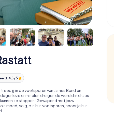
astatt
eeld:
4,5 / 5
treed jij in de voetsporen van James Bond en
edogenloze criminelen dreigen de wereld in chaos
acht kunnen ze stoppen! Gewapend met jouw
osis moed, volg je in hun voetsporen, spoor je hun
d.