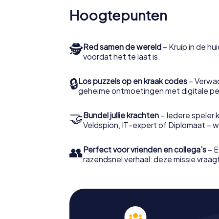
Hoogtepunten
🕵
Red samen de wereld
– Kruip in de h
voordat het te laat is.
🔒
Los puzzels op en kraak codes
– Verwac
geheime ontmoetingen met digitale pe
🤝
Bundel jullie krachten
– Iedere speler ki
Veldspion, IT-expert of Diplomaat – welk
👥
Perfect voor vrienden en collega’s
– E
razendsnel verhaal: deze missie vraagt 