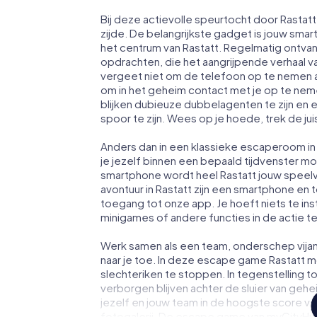
Bij deze actievolle speurtocht door Rastat
zijde. De belangrijkste gadget is jouw smart
het centrum van Rastatt. Regelmatig ontvan
opdrachten, die het aangrijpende verhaal 
vergeet niet om de telefoon op te nemen a
om in het geheim contact met je op te ne
blijken dubieuze dubbelagenten te zijn en ee
spoor te zijn. Wees op je hoede, trek de ju
Anders dan in een klassieke escaperoom in R
je jezelf binnen een bepaald tijdvenster 
smartphone wordt heel Rastatt jouw speel
avontuur in Rastatt zijn een smartphone en to
toegang tot onze app. Je hoeft niets te ins
minigames of andere functies in de actie 
Werk samen als een team, onderschep vijan
naar je toe. In deze escape game Rastatt m
slechteriken te stoppen. In tegenstelling t
verborgen blijven achter de sluier van geh
jezelf en jouw team in de hoogste score van
fotogalerij. De escape game van myCityHunt