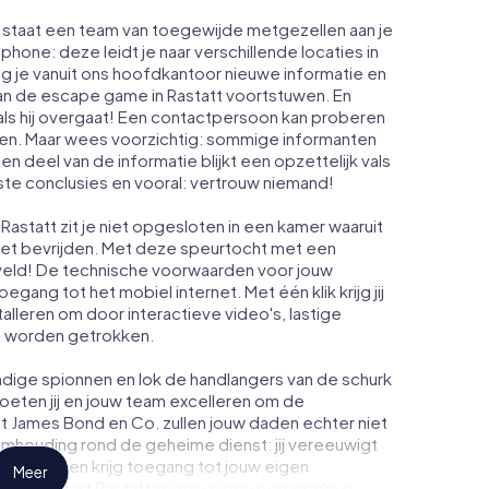
t staat een team van toegewijde metgezellen aan je
phone: deze leidt je naar verschillende locaties in
g je vanuit ons hoofdkantoor nieuwe informatie en
van de escape game in Rastatt voortstuwen. En
ls hij overgaat! Een contactpersoon kan proberen
men. Maar wees voorzichtig: sommige informanten
n deel van de informatie blijkt een opzettelijk vals
iste conclusies en vooral: vertrouw niemand!
astatt zit je niet opgesloten in een kamer waaruit
moet bevrijden. Met deze speurtocht met een
veld! De technische voorwaarden voor jouw
egang tot het mobiel internet. Met één klik krijg jij
talleren om door interactieve video's, lastige
te worden getrokken.
dige spionnen en lok de handlangers van de schurk
oeten jij en jouw team excelleren om de
ot James Bond en Co. zullen jouw daden echter niet
eimhouding rond de geheime dienst: jij vereeuwigt
 Rastatt en krijg toegang tot jouw eigen
Meer
 verandert Rastatt in jouw eigen persoonlijke