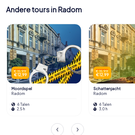
Andere tours in Radom
€ 15,99
€ 15,99
€ 12,99
€ 12,99
Moordspel
Schattenjacht
Radom
Radom
6 Talen
6 Talen
2,5 h
3,0 h