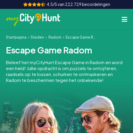
4,5/5 van 222.729 beoordelingen
Startpagina
Steden
Radom
Escape Game Radom
Hoe het werkt
Escape Game Radom
Steden
Beleef het myCityHunt Escape Game in Radom en word
Tours
een held! Jullie opdracht is om puzzels te ontcijferen,
raadsels op te lossen, schurken te ontmaskeren en
Radom te beschermen tegen het onbekende!
Teamevenement
Tickets
INT
AT
CH
DE
ES
FR
UK
IE
IT
NL