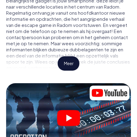
belangrijkste gadget is jouw smartphone: deze leidt je
naar verschillende locaties in het centrum van Radom.
Regelmatig ontvang je vanuit ons hoofdkantoor nieuwe
informatie en opdrachten, die het aangrijpende verhaal
van de escape game in Radom voortstuwen. En vergeet
niet om de telefoon op te nemen als hij overgaat! Een
contactpersoon kan proberen om in het geheim contact
met je op te nemen. Maar wees voorzichtig: sommige
informanten blijken dubieuze dubbelagenten te zijn en
een deel van de informatie blijkt een opzettelijk vals
spoor te zijn. Wees op je hoede, trek de juiste conclusies
Meer
en vooral: vertrouw niemand!
Anders dan in een klassieke escaperoom in Radom zit je
niet opgesloten in een kamer waaruit je jezelf binnen een
bepaald tijdvenster moet bevrijden. Met deze
speurtocht met een smartphone wordt heel Radom jouw
speelveld! De technische voorwaarden voor jouw
avontuur in Radom zijn een smartphone en toegang tot
het mobiel internet. Met één klik krijg jij toegang tot onze
app. Je hoeft niets te installeren om door interactieve
video's, lastige minigames of andere functies in de actie
te worden getrokken.