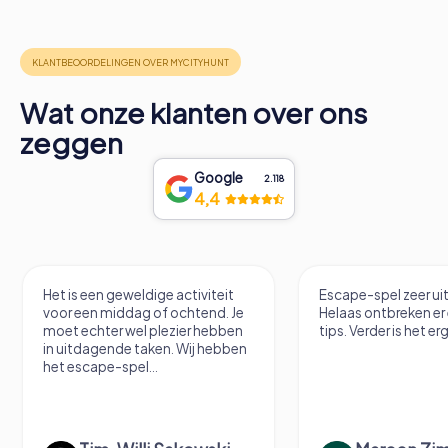
Wat onze klanten over ons
zeggen
Google
2.118
4,4
Het is een geweldige activiteit
Escape-spel zeer u
voor een middag of ochtend. Je
Helaas ontbreken er
moet echter wel plezier hebben
tips. Verder is het erg
in uitdagende taken. Wij hebben
het escape-spel...