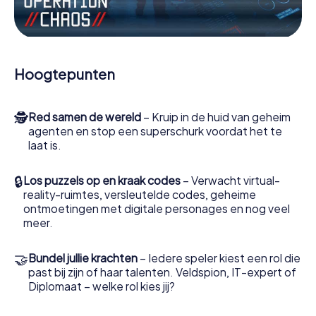
Werk samen als een team, onderschep vijandige
spionnen en lok de handlangers van de schurk naar je toe.
In deze escape game Radom moeten jij en jouw team
excelleren om de slechteriken te stoppen. In
Hoogtepunten
tegenstelling tot James Bond en Co. zullen jouw daden
echter niet verborgen blijven achter de sluier van
geheimhouding rond de geheime dienst: jij vereeuwigt
🕵
Red samen de wereld
– Kruip in de huid van geheim
jezelf en jouw team in de hoogste score van Radom en
agenten en stop een superschurk voordat het te
krijg toegang tot jouw eigen fotogalerij. De escape game
laat is.
van myCityHunt verandert Radom in jouw eigen
persoonlijke avonturenspeeltuin. Koop je tickets voor de
wereld van spionage en geheime agenten en verander
🔒
Los puzzels op en kraak codes
– Verwacht virtual-
Radom in een escaperoom in de buitenlucht!
reality-ruimtes, versleutelde codes, geheime
ontmoetingen met digitale personages en nog veel
meer.
🤝
Bundel jullie krachten
– Iedere speler kiest een rol die
past bij zijn of haar talenten. Veldspion, IT-expert of
Diplomaat – welke rol kies jij?