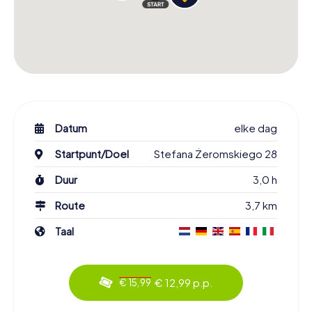
Datum
elke dag
Startpunt/Doel
Stefana Żeromskiego 28
Duur
3,0 h
Route
3,7 km
Taal
€ 12,99 p.p.
€ 15,99