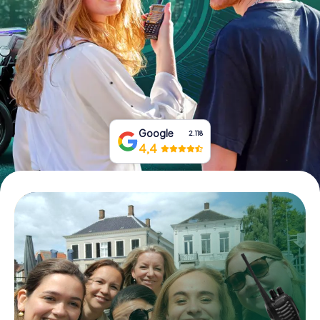
Boek tickets
Koop cadeaubonnen
Google
2.118
4,4