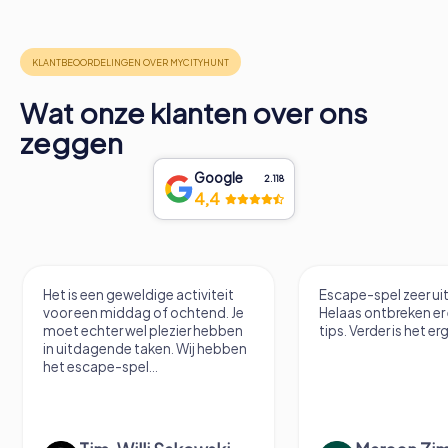
Wat onze klanten over ons
zeggen
Google
2.118
4,4
Het is een geweldige activiteit
Escape-spel zeer uitdage
voor een middag of ochtend. Je
Helaas ontbreken er een p
moet echter wel plezier hebben
tips. Verder is het erg leuk.
in uitdagende taken. Wij hebben
het escape-spel...