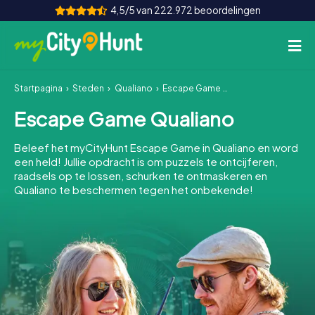
4,5/5 van 222.972 beoordelingen
Startpagina
Steden
Qualiano
Escape Game Qualiano
Hoe het werkt
Escape Game Qualiano
Steden
Beleef het myCityHunt Escape Game in Qualiano en word
Tours
een held! Jullie opdracht is om puzzels te ontcijferen,
raadsels op te lossen, schurken te ontmaskeren en
Qualiano te beschermen tegen het onbekende!
Teamevenement
Tickets
INT
AT
CH
DE
ES
FR
UK
IE
IT
NL