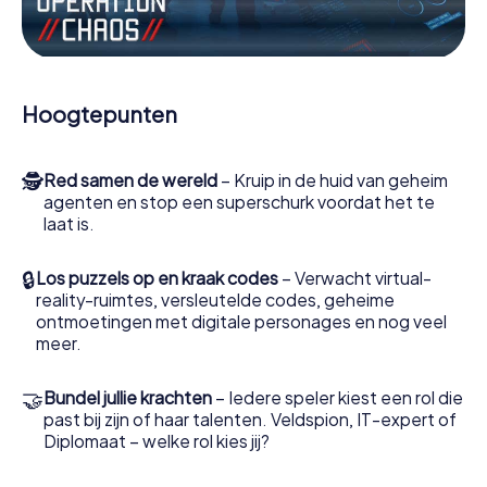
Werk samen als een team, onderschep vijandige
spionnen en lok de handlangers van de schurk naar je toe.
In deze escape game Qualiano moeten jij en jouw team
excelleren om de slechteriken te stoppen. In
Hoogtepunten
tegenstelling tot James Bond en Co. zullen jouw daden
echter niet verborgen blijven achter de sluier van
geheimhouding rond de geheime dienst: jij vereeuwigt
🕵
Red samen de wereld
– Kruip in de huid van geheim
jezelf en jouw team in de hoogste score van Qualiano en
agenten en stop een superschurk voordat het te
krijg toegang tot jouw eigen fotogalerij. De escape game
laat is.
van myCityHunt verandert Qualiano in jouw eigen
persoonlijke avonturenspeeltuin. Koop je tickets voor de
wereld van spionage en geheime agenten en verander
🔒
Los puzzels op en kraak codes
– Verwacht virtual-
Qualiano in een escaperoom in de buitenlucht!
reality-ruimtes, versleutelde codes, geheime
ontmoetingen met digitale personages en nog veel
meer.
🤝
Bundel jullie krachten
– Iedere speler kiest een rol die
past bij zijn of haar talenten. Veldspion, IT-expert of
Diplomaat – welke rol kies jij?