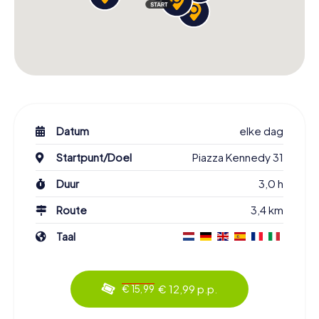
Datum
elke dag
Startpunt/Doel
Piazza Kennedy 31
Duur
3,0 h
Route
3,4 km
Taal
€ 12,99 p.p.
€ 15,99