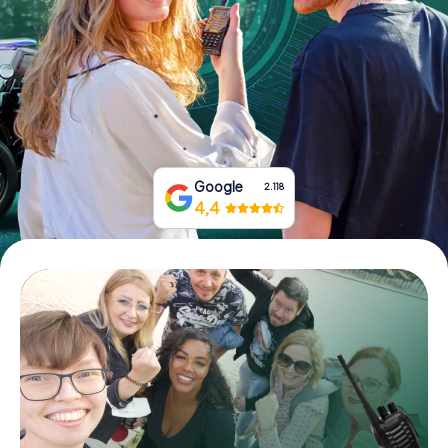
Boek tickets
Koop cadeaubonnen
Google
2.118
4,4