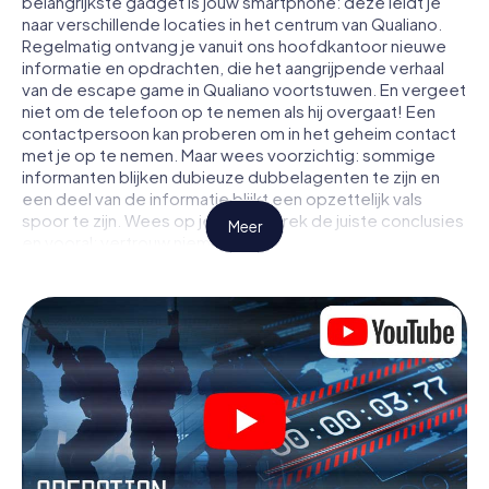
belangrijkste gadget is jouw smartphone: deze leidt je
naar verschillende locaties in het centrum van Qualiano.
Regelmatig ontvang je vanuit ons hoofdkantoor nieuwe
informatie en opdrachten, die het aangrijpende verhaal
van de escape game in Qualiano voortstuwen. En vergeet
niet om de telefoon op te nemen als hij overgaat! Een
contactpersoon kan proberen om in het geheim contact
met je op te nemen. Maar wees voorzichtig: sommige
informanten blijken dubieuze dubbelagenten te zijn en
een deel van de informatie blijkt een opzettelijk vals
spoor te zijn. Wees op je hoede, trek de juiste conclusies
Meer
en vooral: vertrouw niemand!
Anders dan in een klassieke escaperoom in Qualiano zit je
niet opgesloten in een kamer waaruit je jezelf binnen een
bepaald tijdvenster moet bevrijden. Met deze
speurtocht met een smartphone wordt heel Qualiano
jouw speelveld! De technische voorwaarden voor jouw
avontuur in Qualiano zijn een smartphone en toegang tot
het mobiel internet. Met één klik krijg jij toegang tot onze
app. Je hoeft niets te installeren om door interactieve
video's, lastige minigames of andere functies in de actie
te worden getrokken.