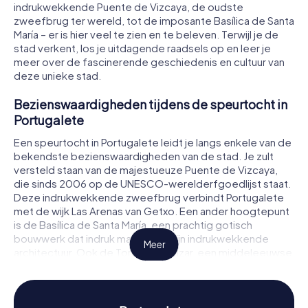
indrukwekkende Puente de Vizcaya, de oudste
zweefbrug ter wereld, tot de imposante Basílica de Santa
María – er is hier veel te zien en te beleven. Terwijl je de
stad verkent, los je uitdagende raadsels op en leer je
meer over de fascinerende geschiedenis en cultuur van
deze unieke stad.
Bezienswaardigheden tijdens de speurtocht in
Portugalete
Een speurtocht in Portugalete leidt je langs enkele van de
bekendste bezienswaardigheden van de stad. Je zult
versteld staan van de majestueuze Puente de Vizcaya,
die sinds 2006 op de UNESCO-werelderfgoedlijst staat.
Deze indrukwekkende zweefbrug verbindt Portugalete
met de wijk Las Arenas van Getxo. Een ander hoogtepunt
is de Basílica de Santa María, een prachtig gotisch
bouwwerk dat indruk maakt met zijn indrukwekkende
Meer
architectuur. Ook de Torre de Salazar, een middeleeuwse
wachttoren die tegenwoordig een museum herbergt, is
een must-see op je tocht. Terwijl je deze en andere
bezienswaardigheden bezoekt, los je spannende
raadsels op en leer je meer over de geschiedenis en