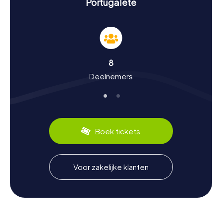
Portugalete
betekenis van deze plekken.
Geschiedenis en cultuur tijdens de speurtocht
in Portugalete
Bij onze speurtochten in Portugalete duik je diep in de
8
geschiedenis en cultuur van de stad. Portugalete werd
Deelnemers
gesticht in de 14e eeuw en heeft sindsdien een bewogen
geschiedenis gekend. Wist je dat de beroemde
zeevaarder Juan Sebastián Elcano in 1525 van hieruit aan
zijn laatste reis begon? Je zult ook ontdekken dat de stad
een belangrijke rol speelde in de industriële ontwikkeling
van de regio, wat je kunt leren in het Rialia Museo de la
Boek tickets
Industria. Naast de geschiedenis biedt Portugalete ook
culinaire specialiteiten die je zeker moet proberen. Een
typisch gerecht uit de regio is Bacalao a la Vizcaína, een
heerlijke kabeljauw in een pittige tomatensaus. Laat deze
Voor zakelijke klanten
lekkernij je niet ontgaan!
Na de speurtocht in Portugalete de omgeving
verkennen