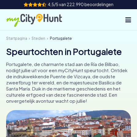
4,5/5 van 222.990 beoordelingen
Startpagina
Steden
Portugalete
Hoe het werkt
Speurtochten in Portugalete
Steden
Portugalete, de charmante stad aan de Ría de Bilbao,
Tours
nodigt jullie uit voor een myCityHunt speurtocht. Ontdek
de indrukwekkende Puente de Vizcaya, de oudste
zweefbrug ter wereld, en de majestueuze Basílica de
Teamevenement
Santa María. Duik in de maritieme geschiedenis en het
culturele erfgoed van deze fascinerende stad. Een
Tickets
onvergetelijk avontuur wacht op jullie!
INT
AT
CH
DE
ES
FR
UK
IE
IT
NL