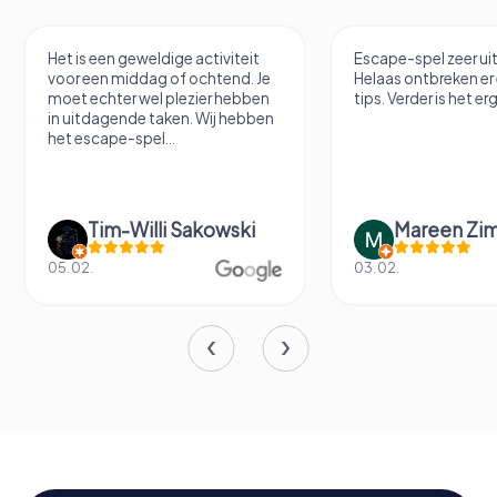
Escape-spel zeer uitdagend.
Hele coole VR Esca
Helaas ontbreken er een paar
tips. Verder is het erg leuk.
Mareen Zimmermann
Fabian Dig
03.02.
14.06.