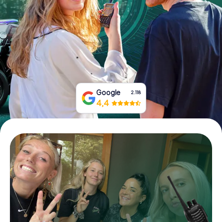
Boek tickets
Koop cadeaubonnen
Google
2.118
4,4