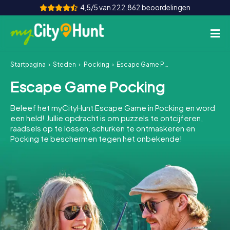
4,5/5 van 222.862 beoordelingen
Startpagina
Steden
Pocking
Escape Game Pocking
Hoe het werkt
Escape Game Pocking
Steden
Beleef het myCityHunt Escape Game in Pocking en word
Tours
een held! Jullie opdracht is om puzzels te ontcijferen,
raadsels op te lossen, schurken te ontmaskeren en
Pocking te beschermen tegen het onbekende!
Teamevenement
Tickets
INT
AT
CH
DE
ES
FR
UK
IE
IT
NL