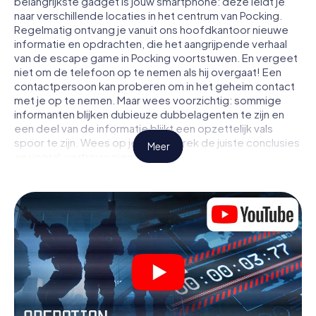
belangrijkste gadget is jouw smartphone: deze leidt je
naar verschillende locaties in het centrum van Pocking.
Regelmatig ontvang je vanuit ons hoofdkantoor nieuwe
informatie en opdrachten, die het aangrijpende verhaal
van de escape game in Pocking voortstuwen. En vergeet
niet om de telefoon op te nemen als hij overgaat! Een
contactpersoon kan proberen om in het geheim contact
met je op te nemen. Maar wees voorzichtig: sommige
informanten blijken dubieuze dubbelagenten te zijn en
een deel van de informatie blijkt een opzettelijk vals
spoor te zijn. Wees op je hoede, trek de juiste conclusies
Meer
en vooral: vertrouw niemand!
Anders dan in een klassieke escaperoom in Pocking zit je
niet opgesloten in een kamer waaruit je jezelf binnen een
bepaald tijdvenster moet bevrijden. Met deze
speurtocht met een smartphone wordt heel Pocking jouw
speelveld! De technische voorwaarden voor jouw
avontuur in Pocking zijn een smartphone en toegang tot
het mobiel internet. Met één klik krijg jij toegang tot onze
app. Je hoeft niets te installeren om door interactieve
video's, lastige minigames of andere functies in de actie
te worden getrokken.