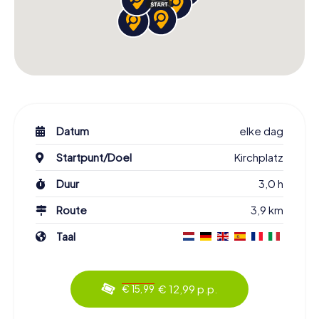
Datum
elke dag
Startpunt/Doel
Kirchplatz
Duur
3,0 h
Route
3,9 km
Taal
€ 12,99 p.p.
€ 15,99