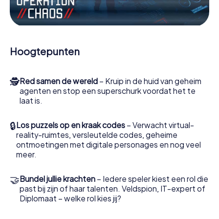
Werk samen als een team, onderschep vijandige
spionnen en lok de handlangers van de schurk naar je toe.
In deze escape game Pocking moeten jij en jouw team
excelleren om de slechteriken te stoppen. In
Hoogtepunten
tegenstelling tot James Bond en Co. zullen jouw daden
echter niet verborgen blijven achter de sluier van
geheimhouding rond de geheime dienst: jij vereeuwigt
🕵
Red samen de wereld
– Kruip in de huid van geheim
jezelf en jouw team in de hoogste score van Pocking en
agenten en stop een superschurk voordat het te
krijg toegang tot jouw eigen fotogalerij. De escape game
laat is.
van myCityHunt verandert Pocking in jouw eigen
persoonlijke avonturenspeeltuin. Koop je tickets voor de
wereld van spionage en geheime agenten en verander
🔒
Los puzzels op en kraak codes
– Verwacht virtual-
Pocking in een escaperoom in de buitenlucht!
reality-ruimtes, versleutelde codes, geheime
ontmoetingen met digitale personages en nog veel
meer.
🤝
Bundel jullie krachten
– Iedere speler kiest een rol die
past bij zijn of haar talenten. Veldspion, IT-expert of
Diplomaat – welke rol kies jij?