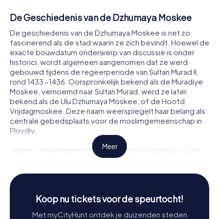
De Geschiedenis van de Dzhumaya Moskee
De geschiedenis van de Dzhumaya Moskee is net zo
fascinerend als de stad waarin ze zich bevindt. Hoewel de
exacte bouwdatum onderwerp van discussie is onder
historici, wordt algemeen aangenomen dat ze werd
gebouwd tijdens de regeerperiode van Sultan Murad II,
rond 1433-1436. Oorspronkelijk bekend als de Muradiye
Moskee, vernoemd naar Sultan Murad, werd ze later
bekend als de Ulu Dzhumaya Moskee, of de Hoofd
Vrijdagmoskee. Deze naam weerspiegelt haar belang als
centrale gebedsplaats voor de moslimgemeenschap in
Plovdiv.
Meer
Volgens lokale legendes zou de moskee gebouwd zijn
op de plaats van een voormalige christelijke kerk gewijd
aan St. Petka, maar archeologisch bewijs ondersteunt
deze bewering niet. Ondanks deze mythen is de rijke
geschiedenis van de moskee goed gedocumenteerd,
Koop nu tickets voor de speurtocht!
en haar architectuur getuigt van de culturele en religieuze
veranderingen in de regio.
Met myCityHunt ontdek je duizenden steden