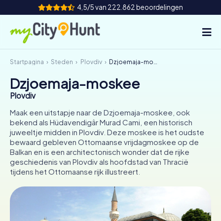
4,5/5 van 222.862 beoordelingen
Startpagina
Steden
Plovdiv
Dzjoemaja-moskee
Hoe het werkt
Dzjoemaja-moskee
Steden
Plovdiv
Tours
Maak een uitstapje naar de Dzjoemaja-moskee, ook
bekend als Hüdavendigâr Murad Cami, een historisch
juweeltje midden in Plovdiv. Deze moskee is het oudste
Teamevenement
bewaard gebleven Ottomaanse vrijdagmoskee op de
Balkan en is een architectonisch wonder dat de rijke
Tickets
geschiedenis van Plovdiv als hoofdstad van Thracië
tijdens het Ottomaanse rijk illustreert.
INT
AT
CH
DE
ES
FR
UK
IE
IT
NL