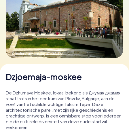
Boek tickets
Koop cadeaubonnen
© Ivelin Vraykov,
CC BY-SA 3.0
Dzjoemaja-moskee
De Dzhumaya Moskee, lokaal bekend als Джумая джамия,
staat trots in het centrum van Plovdiv, Bulgarije, aan de
voet van het schilderachtige Taksim Tepe. Deze
architectonische parel, met zijn rijke geschiedenis en
prachtige ontwerp, is een onmisbare stop voor iedereen
die de culturele diversiteit van deze oude stad wil
verkennen.