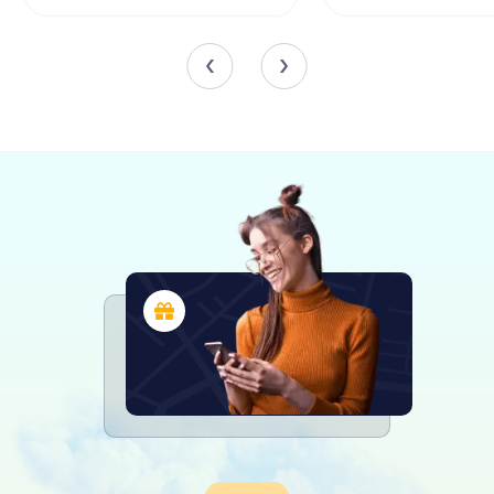
een cementen fontein onder de centrale koepel,
weerspiegelt de historische betekenis van de moskee
en haar rol als ontmoetingsplaats voor de gemeenschap.
De fontein, hoewel niet meer aanwezig, symboliseerde
de traditionele binnenplaats die in veel moskeeën te
vinden is.
In de 19e eeuw werd er een zonnewijzer toegevoegd aan
de zuidwestelijke hoek van de moskee, wat haar
historische charme verder vergroot. De noordelijke
ingang van de moskee, versierd met een poëtische
inscriptie in Ottomaans Turks, vertelt verhalen over haar
verleden en de veranderingen die ze door de eeuwen
heen heeft meegemaakt.
Restauratie en Behoud
De Dzhumaya Moskee heeft aanzienlijke restauratie-
inspanningen ondergaan om haar erfgoed te behouden.
Tussen 2006 en 2008 werd de moskee zorgvuldig
gerenoveerd door het Turkse bouwbedrijf Tashapi,
gefinancierd door de Grote Gemeente van Istanbul. De