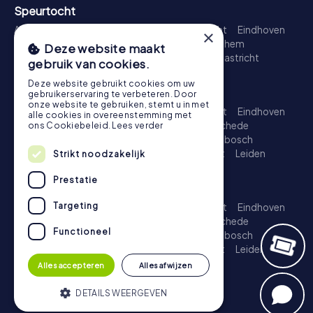
Speurtocht
Amsterdam
Rotterdam
Den Haag
Utrecht
Eindhoven
×
Groningen
Breda
Nijmegen
Haarlem
Arnhem
Deze website maakt
Amersfoort
's-Hertogenbosch
Zwolle
Maastricht
gebruik van cookies.
Leiden
Dordrecht
Deze website gebruikt cookies om uw
Schattenjacht
gebruikerservaring te verbeteren. Door
onze website te gebruiken, stemt u in met
Amsterdam
Rotterdam
Den Haag
Utrecht
Eindhoven
alle cookies in overeenstemming met
Groningen
Almere
Breda
Nijmegen
Enschede
ons Cookiebeleid.
Lees verder
Haarlem
Arnhem
Amersfoort
's-Hertogenbosch
Apeldoorn
Zwolle
Zoetermeer
Maastricht
Leiden
Strikt noodzakelijk
Dordrecht
Prestatie
Escape Game
Targeting
Amsterdam
Rotterdam
Den Haag
Utrecht
Eindhoven
Groningen
Almere
Breda
Nijmegen
Enschede
Functioneel
Haarlem
Arnhem
Amersfoort
's-Hertogenbosch
Apeldoorn
Zwolle
Zoetermeer
Maastricht
Leiden
Dordrecht
Alles accepteren
Alles afwijzen
DETAILS WEERGEVEN