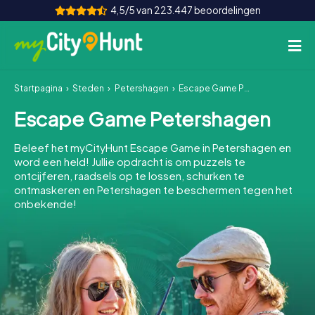
4,5/5 van 223.447 beoordelingen
Startpagina
Steden
Petershagen
Escape Game Petershagen
Hoe het werkt
Escape Game Petershagen
Steden
Beleef het myCityHunt Escape Game in Petershagen en
Tours
word een held! Jullie opdracht is om puzzels te
ontcijferen, raadsels op te lossen, schurken te
ontmaskeren en Petershagen te beschermen tegen het
Teamevenement
onbekende!
Tickets
INT
AT
CH
DE
ES
FR
UK
IE
IT
NL