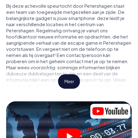
Bij deze actievolle speurtocht door Petershagen staat
een team van toegewijde metgezellen aan je zijde. De
belangrijkste gadget is jouw smartphone: deze leidt je
naar verschillende locaties in het centrum van
Petershagen. Regelmatig ontvang je vanuit ons
hoofdkantoor nieuwe informatie en opdrachten, die het
aangrijpende verhaal van de escape game in Petershagen
voortstuwen. En vergeet niet om de telefoon op te
nemen als hij overgaat! Een contactpersoon kan
proberen om in het geheim contact met je op te nemen.
Maar wees voorzichtig: sommige informanten blijken
dubieuze dubbelagenten te zijn en een deel van de
informatie blijkt een opzettelijk vals spoor te zijn. Wees
Meer
op je hoede, trek de juiste conclusies en vooral: vertrouw
niemand!
Anders dan in een klassieke escaperoom in Petershagen
zit je niet opgesloten in een kamer waaruit je jezelf binnen
een bepaald tijdvenster moet bevrijden. Met deze
speurtocht met een smartphone wordt heel Petershagen
jouw speelveld! De technische voorwaarden voor jouw
avontuur in Petershagen zijn een smartphone en toegang