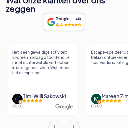
Wat onze klanten over ons
zeggen
Google
2.118
4,4
Het is een geweldige activiteit
Escape-spel zeer u
voor een middag of ochtend. Je
Helaas ontbreken er
moet echter wel plezier hebben
tips. Verder is het erg
in uitdagende taken. Wij hebben
het escape-spel...
Tim-Willi Sakowski
Mareen Zi
05.02.
03.02.