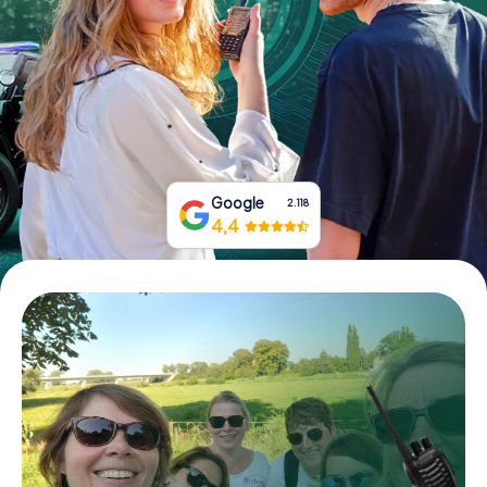
Boek tickets
Koop cadeaubonnen
Google
2.118
4,4