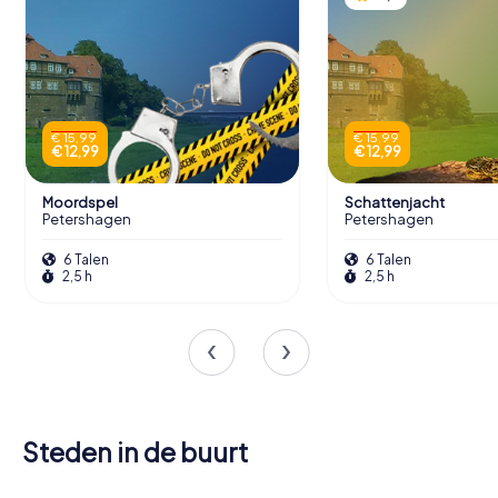
€ 15,99
€ 15,99
€ 12,99
€ 12,99
Moordspel
Schattenjacht
Petershagen
Petershagen
6 Talen
6 Talen
2,5 h
2,5 h
Steden in de buurt
Porta
Minden
Bückeburg
Westfalica