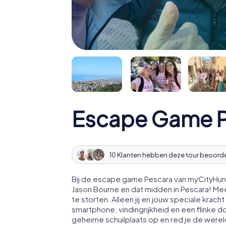
Escape Game P
10 Klanten hebben deze tour beoord
Bij de escape game Pescara van myCityHunt
Jason Bourne en dat midden in Pescara! Me
te storten. Alleen jij en jouw speciale kr
smartphone, vindingrijkheid en een flinke d
geheime schuilplaats op en red je de werel