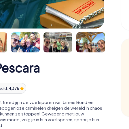
escara
eeld:
4,3 / 5
 treed jij in de voetsporen van James Bond en
edogenloze criminelen dreigen de wereld in chaos
acht kunnen ze stoppen! Gewapend met jouw
osis moed, volg je in hun voetsporen, spoor je hun
d.