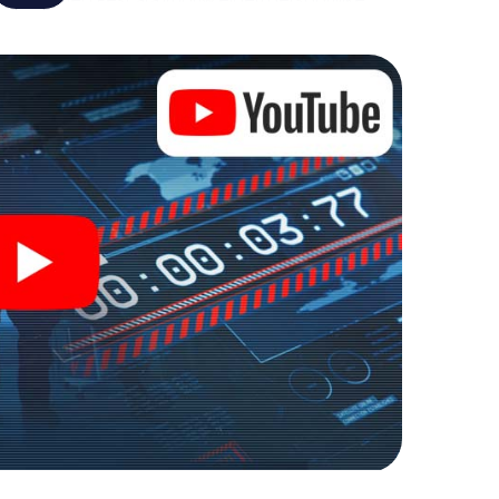
de wereld van spionage en geheime agenten en
buitenlucht!