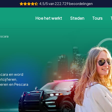
4,5/5 van 222.729 beoordelingen
Hoe het werkt
Steden
Tours
scara
scara en word
ntcijferen,
keren en Pescara