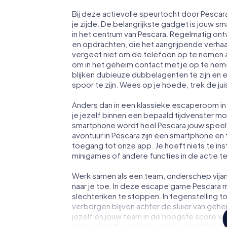
Bij deze actievolle speurtocht door Pesca
je zijde. De belangrijkste gadget is jouw sm
in het centrum van Pescara. Regelmatig ont
en opdrachten, die het aangrijpende verha
vergeet niet om de telefoon op te nemen a
om in het geheim contact met je op te ne
blijken dubieuze dubbelagenten te zijn en ee
spoor te zijn. Wees op je hoede, trek de ju
Anders dan in een klassieke escaperoom in 
je jezelf binnen een bepaald tijdvenster 
smartphone wordt heel Pescara jouw speel
avontuur in Pescara zijn een smartphone en to
toegang tot onze app. Je hoeft niets te ins
minigames of andere functies in de actie 
Werk samen als een team, onderschep vijan
naar je toe. In deze escape game Pescara m
slechteriken te stoppen. In tegenstelling t
verborgen blijven achter de sluier van geh
jezelf en jouw team in de hoogste score va
fotogalerij. De escape game van myCityHun