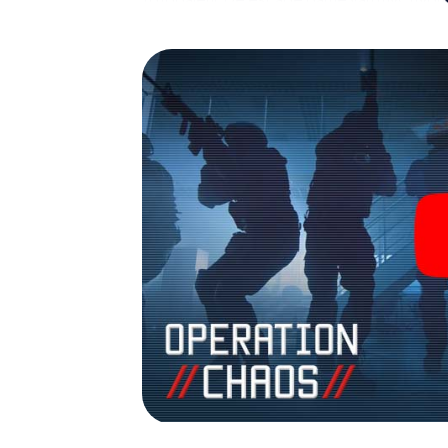
avonturenspeeltuin. Koop je tickets voor 
verander Pescara in een escaperoom in de 