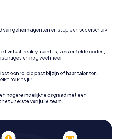
uid van geheim agenten en stop een superschurk
ht virtual-reality-ruimtes, versleutelde codes,
rsonages en nog veel meer.
est een rol die past bij zijn of haar talenten.
e rol kies jij?
en hogere moeilijkheidsgraad met een
het uiterste van jullie team.