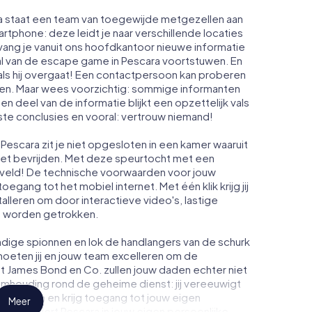
ra staat een team van toegewijde metgezellen aan
artphone: deze leidt je naar verschillende locaties
vang je vanuit ons hoofdkantoor nieuwe informatie
al van de escape game in Pescara voortstuwen. En
ls hij overgaat! Een contactpersoon kan proberen
men. Maar wees voorzichtig: sommige informanten
n deel van de informatie blijkt een opzettelijk vals
iste conclusies en vooral: vertrouw niemand!
Pescara zit je niet opgesloten in een kamer waaruit
moet bevrijden. Met deze speurtocht met een
veld! De technische voorwaarden voor jouw
egang tot het mobiel internet. Met één klik krijg jij
talleren om door interactieve video's, lastige
te worden getrokken.
dige spionnen en lok de handlangers van de schurk
oeten jij en jouw team excelleren om de
ot James Bond en Co. zullen jouw daden echter niet
eimhouding rond de geheime dienst: jij vereeuwigt
n Pescara en krijg toegang tot jouw eigen
Meer
t verandert Pescara in jouw eigen persoonlijke