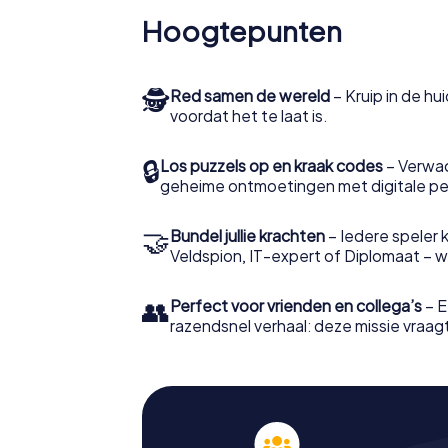
Hoogtepunten
🕵
Red samen de wereld
– Kruip in de h
voordat het te laat is.
🔒
Los puzzels op en kraak codes
– Verwac
geheime ontmoetingen met digitale pe
🤝
Bundel jullie krachten
– Iedere speler ki
Veldspion, IT-expert of Diplomaat – welk
👥
Perfect voor vrienden en collega’s
– E
razendsnel verhaal: deze missie vraagt 