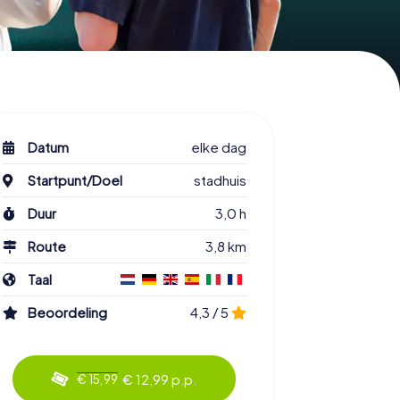
Datum
elke dag
Startpunt/Doel
stadhuis
Duur
3,0 h
Route
3,8 km
Taal
Beoordeling
4,3 / 5
€ 12,99 p.p.
€ 15,99