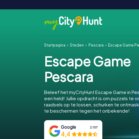
Startpagina
Steden
Pescara
Escape Game Pe
Escape Game
Pescara
Beleef het myCityHunt Escape Game in Pe
een held! Jullie opdracht is om puzzels te o
raadsels op te lossen, schurken te ontmas
te beschermen tegen het onbekende!
Google
2.107
4,4