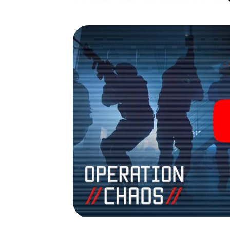
avonturenspeeltuin. Koop je tickets voor 
verander Pegnitz in een escaperoom in de b