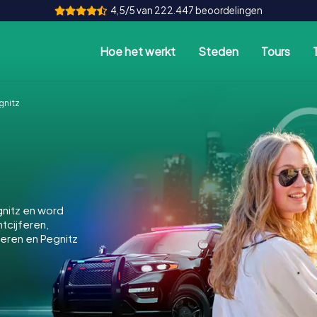
4,5/5 van 222.447 beoordelingen
Hoe het werkt
Steden
Tours
gnitz
nitz en word
ntcijferen,
keren en Pegnitz