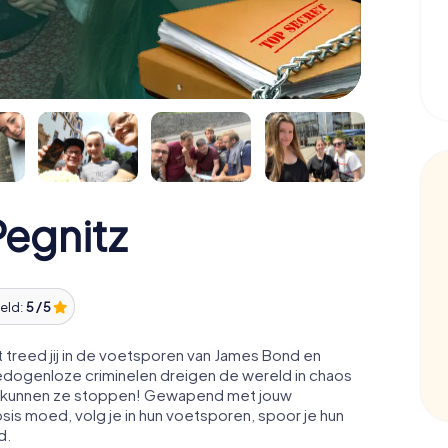
egnitz
eld:
5 / 5
 treed jij in de voetsporen van James Bond en
edogenloze criminelen dreigen de wereld in chaos
acht kunnen ze stoppen! Gewapend met jouw
osis moed, volg je in hun voetsporen, spoor je hun
d.