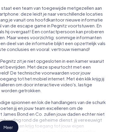
tz staat een team van toegewijde metgezellen aan
artphone: deze leidt je naar verschillende locaties
vang je vanuit ons hoofdkantoor nieuwe informatie
al van de escape game in Pegnitz voortstuwen. En
ls hij overgaat! Een contactpersoon kan proberen
men. Maar wees voorzichtig: sommige informanten
n deel van de informatie blijkt een opzettelijk vals
iste conclusies en vooral: vertrouw niemand!
egnitz zit je niet opgesloten in een kamer waaruit
moet bevrijden. Met deze speurtocht met een
veld! De technische voorwaarden voor jouw
egang tot het mobiel internet. Met één klik krijg jij
talleren om door interactieve video's, lastige
te worden getrokken.
dige spionnen en lok de handlangers van de schurk
oeten jij en jouw team excelleren om de
ot James Bond en Co. zullen jouw daden echter niet
eimhouding rond de geheime dienst: jij vereeuwigt
n Pegnitz en krijg toegang tot jouw eigen
Meer
 verandert Pegnitz in jouw eigen persoonlijke