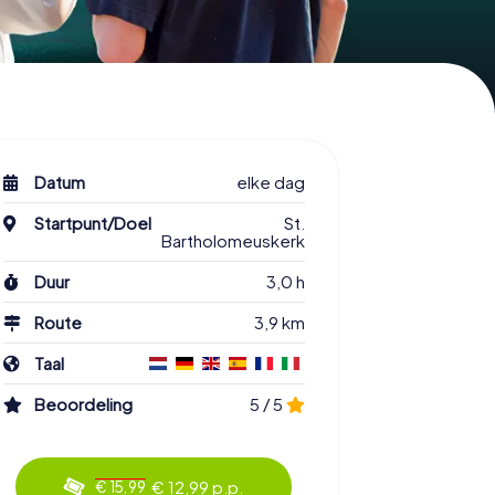
Datum
elke dag
Startpunt/Doel
St.
Bartholomeuskerk
Duur
3,0 h
Route
3,9 km
Taal
Beoordeling
5 / 5
€ 12,99 p.p.
€ 15,99