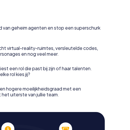
uid van geheim agenten en stop een superschurk
ht virtual-reality-ruimtes, versleutelde codes,
rsonages en nog veel meer.
est een rol die past bij zijn of haar talenten.
e rol kies jij?
en hogere moeilijkheidsgraad met een
het uiterste van jullie team.