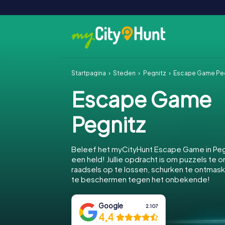
Startpagina
Steden
Pegnitz
Escape Game Pe
Escape Game
Pegnitz
Beleef het myCityHunt Escape Game in Peg
een held! Jullie opdracht is om puzzels te o
raadsels op te lossen, schurken te ontmas
te beschermen tegen het onbekende!
Google
2.107
4,4