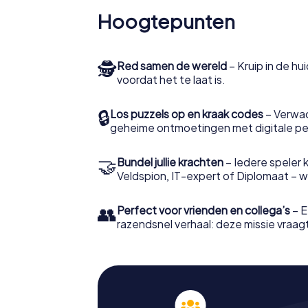
Hoogtepunten
🕵
Red samen de wereld
– Kruip in de h
voordat het te laat is.
🔒
Los puzzels op en kraak codes
– Verwac
geheime ontmoetingen met digitale pe
🤝
Bundel jullie krachten
– Iedere speler ki
Veldspion, IT-expert of Diplomaat – welk
👥
Perfect voor vrienden en collega’s
– E
razendsnel verhaal: deze missie vraagt 