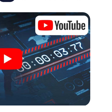
de wereld van spionage en geheime agenten en
uitenlucht!