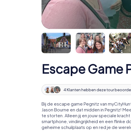
Escape Game P
4 Klanten hebben deze tour beoorde
Bij de escape game Pegnitz van myCityHunt
Jason Bourne en dat midden in Pegnitz! Me
te storten. Alleen jij en jouw speciale kr
smartphone, vindingrijkheid en een flinke d
geheime schuilplaats op en red je de werel