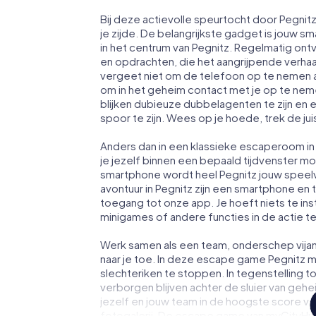
Bij deze actievolle speurtocht door Pegni
je zijde. De belangrijkste gadget is jouw sm
in het centrum van Pegnitz. Regelmatig ont
en opdrachten, die het aangrijpende verha
vergeet niet om de telefoon op te nemen a
om in het geheim contact met je op te ne
blijken dubieuze dubbelagenten te zijn en ee
spoor te zijn. Wees op je hoede, trek de ju
Anders dan in een klassieke escaperoom in P
je jezelf binnen een bepaald tijdvenster 
smartphone wordt heel Pegnitz jouw speel
avontuur in Pegnitz zijn een smartphone en to
toegang tot onze app. Je hoeft niets te ins
minigames of andere functies in de actie 
Werk samen als een team, onderschep vijan
naar je toe. In deze escape game Pegnitz m
slechteriken te stoppen. In tegenstelling t
verborgen blijven achter de sluier van geh
jezelf en jouw team in de hoogste score va
fotogalerij. De escape game van myCityHunt