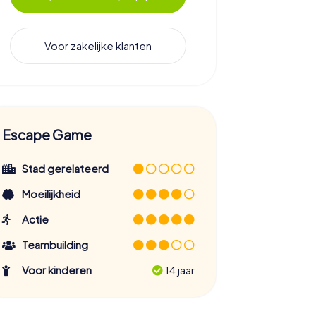
Voor zakelijke klanten
Escape Game
Stad gerelateerd
Moeilijkheid
Actie
Teambuilding
Voor kinderen
14 jaar