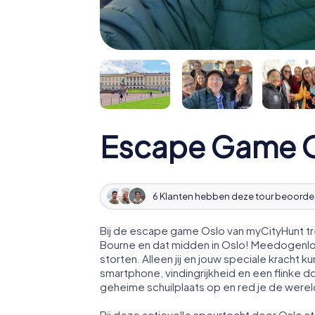
Escape Game 
6 Klanten hebben deze tour beoorde
Bij de escape game Oslo van myCityHunt tr
Bourne en dat midden in Oslo! Meedogenloz
storten. Alleen jij en jouw speciale krach
smartphone, vindingrijkheid en een flinke d
geheime schuilplaats op en red je de werel
Bij deze actievolle speurtocht door Oslo 