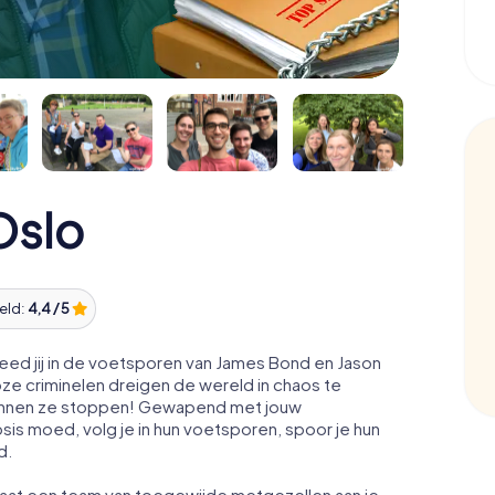
Oslo
eld:
4,4 / 5
eed jij in de voetsporen van James Bond en Jason
e criminelen dreigen de wereld in chaos te
t kunnen ze stoppen! Gewapend met jouw
osis moed, volg je in hun voetsporen, spoor je hun
d.
staat een team van toegewijde metgezellen aan je