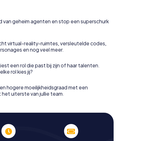
uid van geheim agenten en stop een superschurk
ht virtual-reality-ruimtes, versleutelde codes,
rsonages en nog veel meer.
est een rol die past bij zijn of haar talenten.
e rol kies jij?
en hogere moeilijkheidsgraad met een
het uiterste van jullie team.