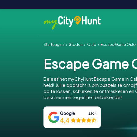
Startpagina
Steden
Oslo
Escape Game Oslo
Escape Game 
Beleef het myCityHunt Escape Game in Os
held! Jullie opdracht is om puzzels te ontcij
op te lossen, schurken te ontmaskeren en 
beschermen tegen het onbekende!
Google
2.104
4,4