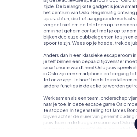
zijde. De belangrijkste gadget is jouw smart
het centrum van Oslo. Regelmatig ontvang 
opdrachten, die het aangrijpende verhaal 
vergeet niet om de telefoon op te nemen a
om in het geheim contact met je op te ne
blijken dubieuze dubbelagenten te zijn en ee
spoor te zijn. Wees op je hoede, trek de ju
Anders dan in een klassieke escaperoom in O
jezelf binnen een bepaald tijdvenster moe
smartphone wordt heel Oslo jouw speelvel
in Oslo zijn een smartphone en toegang tot h
tot onze app. Je hoeft niets te installeren 
andere functies in de actie te worden getr
Werk samen als een team, onderschep vijan
naar je toe. In deze escape game Oslo moet
te stoppen. In tegenstelling tot James Bon
blijven achter de sluier van geheimhouding 
jouw team in de hoogste score van Oslo en 
escape game van myCityHunt verandert Oslo
Koop je tickets voor de wereld van spiona