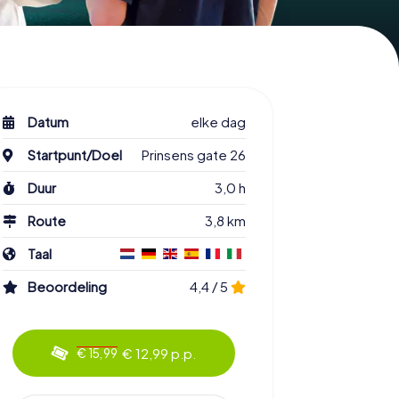
Datum
elke dag
Startpunt/Doel
Prinsens gate 26
Duur
3,0 h
Route
3,8 km
Taal
Beoordeling
4,4 / 5
€ 12,99 p.p.
€ 15,99