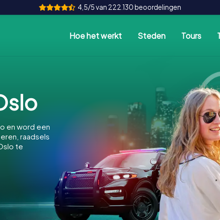
4,5/5 van 222.130 beoordelingen
Hoe het werkt
Steden
Tours
Oslo
lo en word een
feren, raadsels
Oslo te