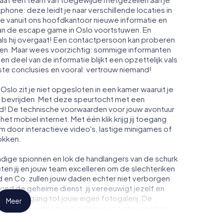
phone: deze leidt je naar verschillende locaties in
je vanuit ons hoofdkantoor nieuwe informatie en
van de escape game in Oslo voortstuwen. En
ls hij overgaat! Een contactpersoon kan proberen
men. Maar wees voorzichtig: sommige informanten
n deel van de informatie blijkt een opzettelijk vals
iste conclusies en vooral: vertrouw niemand!
slo zit je niet opgesloten in een kamer waaruit je
t bevrijden. Met deze speurtocht met een
d! De technische voorwaarden voor jouw avontuur
et mobiel internet. Met één klik krijg jij toegang
om door interactieve video's, lastige minigames of
okken.
dige spionnen en lok de handlangers van de schurk
en jij en jouw team excelleren om de slechteriken
d en Co. zullen jouw daden echter niet verborgen
rond de geheime dienst: jij vereeuwigt jezelf en
krijg toegang tot jouw eigen fotogalerij. De
Meer
 in jouw eigen persoonlijke avonturenspeeltuin.
ge en geheime agenten en verander Oslo in een