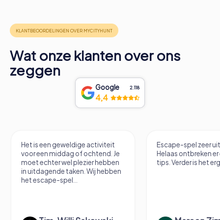
Wat onze klanten over ons
zeggen
Google
2.118
4,4
Het is een geweldige activiteit
Escape-spel zeer u
voor een middag of ochtend. Je
Helaas ontbreken er
moet echter wel plezier hebben
tips. Verder is het erg
in uitdagende taken. Wij hebben
het escape-spel...