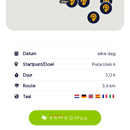
Datum
elke dag
Startpunt/Doel
Piața Unirii 6
Duur
3,0 h
Route
3,6 km
Taal
€ 12,99 p.p.
€ 15,99