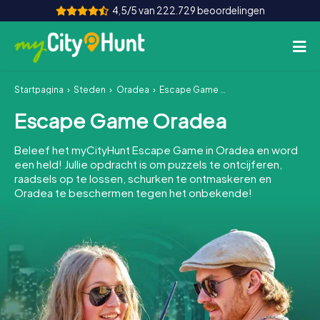
4,5/5 van 222.729 beoordelingen
Startpagina
Steden
Oradea
Escape Game Oradea
Hoe het werkt
Escape Game Oradea
Steden
Beleef het myCityHunt Escape Game in Oradea en word
Tours
een held! Jullie opdracht is om puzzels te ontcijferen,
raadsels op te lossen, schurken te ontmaskeren en
Oradea te beschermen tegen het onbekende!
Teamevenement
Tickets
INT
AT
CH
DE
ES
FR
UK
IE
IT
NL