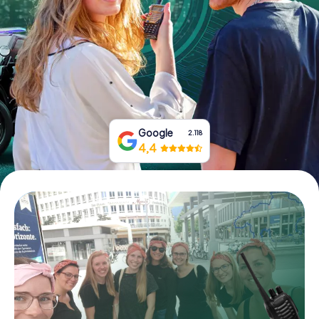
Boek tickets
Koop cadeaubonnen
Google
2.118
4,4