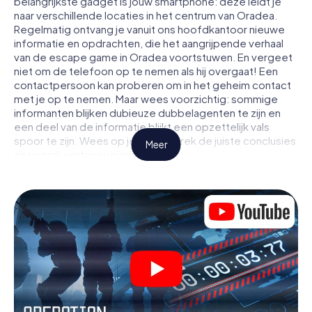
belangrijkste gadget is jouw smartphone: deze leidt je
naar verschillende locaties in het centrum van Oradea.
Regelmatig ontvang je vanuit ons hoofdkantoor nieuwe
informatie en opdrachten, die het aangrijpende verhaal
van de escape game in Oradea voortstuwen. En vergeet
niet om de telefoon op te nemen als hij overgaat! Een
contactpersoon kan proberen om in het geheim contact
met je op te nemen. Maar wees voorzichtig: sommige
informanten blijken dubieuze dubbelagenten te zijn en
een deel van de informatie blijkt een opzettelijk vals
spoor te zijn. Wees op je hoede, trek de juiste conclusies
Meer
en vooral: vertrouw niemand!
Anders dan in een klassieke escaperoom in Oradea zit je
niet opgesloten in een kamer waaruit je jezelf binnen een
bepaald tijdvenster moet bevrijden. Met deze
speurtocht met een smartphone wordt heel Oradea jouw
speelveld! De technische voorwaarden voor jouw
avontuur in Oradea zijn een smartphone en toegang tot
het mobiel internet. Met één klik krijg jij toegang tot onze
app. Je hoeft niets te installeren om door interactieve
video's, lastige minigames of andere functies in de actie
te worden getrokken.