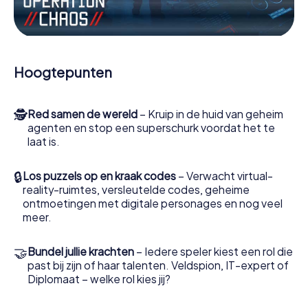
Werk samen als een team, onderschep vijandige
spionnen en lok de handlangers van de schurk naar je toe.
In deze escape game Oradea moeten jij en jouw team
excelleren om de slechteriken te stoppen. In
Hoogtepunten
tegenstelling tot James Bond en Co. zullen jouw daden
echter niet verborgen blijven achter de sluier van
geheimhouding rond de geheime dienst: jij vereeuwigt
🕵
Red samen de wereld
– Kruip in de huid van geheim
jezelf en jouw team in de hoogste score van Oradea en
agenten en stop een superschurk voordat het te
krijg toegang tot jouw eigen fotogalerij. De escape game
laat is.
van myCityHunt verandert Oradea in jouw eigen
persoonlijke avonturenspeeltuin. Koop je tickets voor de
wereld van spionage en geheime agenten en verander
🔒
Los puzzels op en kraak codes
– Verwacht virtual-
Oradea in een escaperoom in de buitenlucht!
reality-ruimtes, versleutelde codes, geheime
ontmoetingen met digitale personages en nog veel
meer.
🤝
Bundel jullie krachten
– Iedere speler kiest een rol die
past bij zijn of haar talenten. Veldspion, IT-expert of
Diplomaat – welke rol kies jij?