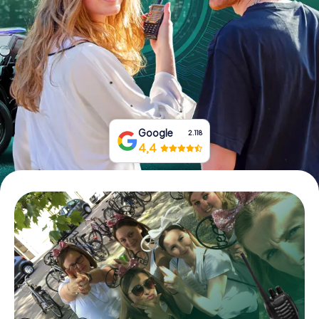
Boek tickets
Koop cadeaubonnen
Google
2.118
4,4