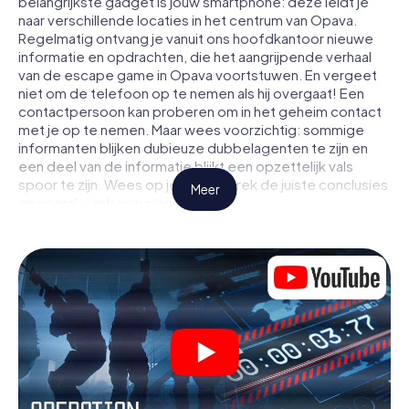
belangrijkste gadget is jouw smartphone: deze leidt je
naar verschillende locaties in het centrum van Opava.
Regelmatig ontvang je vanuit ons hoofdkantoor nieuwe
informatie en opdrachten, die het aangrijpende verhaal
van de escape game in Opava voortstuwen. En vergeet
niet om de telefoon op te nemen als hij overgaat! Een
contactpersoon kan proberen om in het geheim contact
met je op te nemen. Maar wees voorzichtig: sommige
informanten blijken dubieuze dubbelagenten te zijn en
een deel van de informatie blijkt een opzettelijk vals
spoor te zijn. Wees op je hoede, trek de juiste conclusies
Meer
en vooral: vertrouw niemand!
Anders dan in een klassieke escaperoom in Opava zit je
niet opgesloten in een kamer waaruit je jezelf binnen een
bepaald tijdvenster moet bevrijden. Met deze
speurtocht met een smartphone wordt heel Opava jouw
speelveld! De technische voorwaarden voor jouw
avontuur in Opava zijn een smartphone en toegang tot het
mobiel internet. Met één klik krijg jij toegang tot onze app.
Je hoeft niets te installeren om door interactieve video's,
lastige minigames of andere functies in de actie te
worden getrokken.