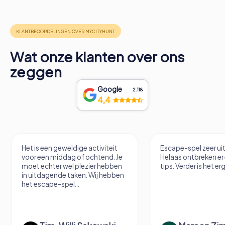
Wat onze klanten over ons
zeggen
Google
2.118
4,4
Het is een geweldige activiteit
Escape-spel zeer u
voor een middag of ochtend. Je
Helaas ontbreken er
moet echter wel plezier hebben
tips. Verder is het erg
in uitdagende taken. Wij hebben
het escape-spel...