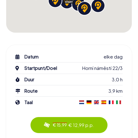
Datum
elke dag
Startpunt/Doel
Horní náměstí 22/3
Duur
3,0 h
Route
3,9 km
Taal
€ 12,99 p.p.
€ 15,99