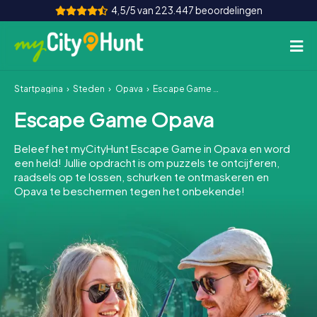
4,5/5 van 223.447 beoordelingen
Startpagina
Steden
Opava
Escape Game Opava
Hoe het werkt
Escape Game Opava
Steden
Beleef het myCityHunt Escape Game in Opava en word
Tours
een held! Jullie opdracht is om puzzels te ontcijferen,
raadsels op te lossen, schurken te ontmaskeren en
Opava te beschermen tegen het onbekende!
Teamevenement
Tickets
INT
AT
CH
DE
ES
FR
UK
IE
IT
NL