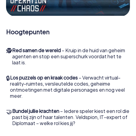
Werk samen als een team, onderschep vijandige
spionnen en lok de handlangers van de schurk naar je toe.
In deze escape game Opava moeten jij en jouw team
excelleren om de slechteriken te stoppen. In
Hoogtepunten
tegenstelling tot James Bond en Co. zullen jouw daden
echter niet verborgen blijven achter de sluier van
geheimhouding rond de geheime dienst: jij vereeuwigt
🕵
Red samen de wereld
– Kruip in de huid van geheim
jezelf en jouw team in de hoogste score van Opava en
agenten en stop een superschurk voordat het te
krijg toegang tot jouw eigen fotogalerij. De escape game
laat is.
van myCityHunt verandert Opava in jouw eigen
persoonlijke avonturenspeeltuin. Koop je tickets voor de
wereld van spionage en geheime agenten en verander
🔒
Los puzzels op en kraak codes
– Verwacht virtual-
Opava in een escaperoom in de buitenlucht!
reality-ruimtes, versleutelde codes, geheime
ontmoetingen met digitale personages en nog veel
meer.
🤝
Bundel jullie krachten
– Iedere speler kiest een rol die
past bij zijn of haar talenten. Veldspion, IT-expert of
Diplomaat – welke rol kies jij?