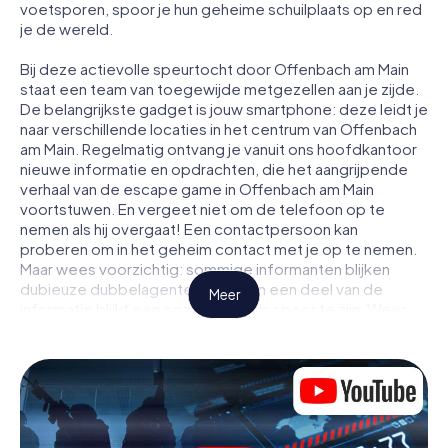
voetsporen, spoor je hun geheime schuilplaats op en red
je de wereld.
Bij deze actievolle speurtocht door Offenbach am Main
staat een team van toegewijde metgezellen aan je zijde.
De belangrijkste gadget is jouw smartphone: deze leidt je
naar verschillende locaties in het centrum van Offenbach
am Main. Regelmatig ontvang je vanuit ons hoofdkantoor
nieuwe informatie en opdrachten, die het aangrijpende
verhaal van de escape game in Offenbach am Main
voortstuwen. En vergeet niet om de telefoon op te
nemen als hij overgaat! Een contactpersoon kan
proberen om in het geheim contact met je op te nemen.
Maar wees voorzichtig: sommige informanten blijken
dubieuze dubbelagenten te zijn en een deel van de
Meer
informatie blijkt een opzettelijk vals spoor te zijn. Wees
op je hoede, trek de juiste conclusies en vooral: vertrouw
niemand!
Anders dan in een klassieke escaperoom in Offenbach am
Main zit je niet opgesloten in een kamer waaruit je jezelf
binnen een bepaald tijdvenster moet bevrijden. Met deze