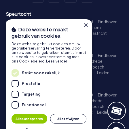
Speurtocht
Amsterdam
Rotterdam
Den Haag
Utrecht
Eindhoven
×
Groningen
Breda
Nijmegen
Haarlem
Arnhem
Deze website maakt
Amersfoort
's-Hertogenbosch
Zwolle
Maastricht
gebruik van cookies.
Leiden
Dordrecht
Deze website gebruikt cookies om uw
Schattenjacht
gebruikerservaring te verbeteren. Door
onze website te gebruiken, stemt u in met
Amsterdam
Rotterdam
Den Haag
Utrecht
Eindhoven
alle cookies in overeenstemming met
Groningen
Almere
Breda
Nijmegen
Enschede
ons Cookiebeleid.
Lees verder
Haarlem
Arnhem
Amersfoort
's-Hertogenbosch
Apeldoorn
Zwolle
Zoetermeer
Maastricht
Leiden
Strikt noodzakelijk
Dordrecht
Prestatie
Escape Game
Targeting
Amsterdam
Rotterdam
Den Haag
Utrecht
Eindhoven
Groningen
Almere
Breda
Nijmegen
Enschede
Functioneel
Haarlem
Arnhem
Amersfoort
's-Hertogenbosch
Apeldoorn
Zwolle
Zoetermeer
Maastricht
Leiden
Dordrecht
Alles accepteren
Alles afwijzen