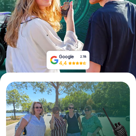
Boek tickets
Koop cadeaubonnen
Google
2.118
4,4