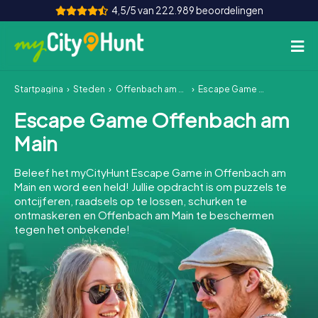
4,5/5 van 222.989 beoordelingen
Startpagina
Steden
Offenbach am Main
Escape Game Offenbach am Main
Hoe het werkt
Escape Game Offenbach am
Steden
Main
Tours
Beleef het myCityHunt Escape Game in Offenbach am
Main en word een held! Jullie opdracht is om puzzels te
Teamevenement
ontcijferen, raadsels op te lossen, schurken te
ontmaskeren en Offenbach am Main te beschermen
Tickets
tegen het onbekende!
INT
AT
CH
DE
ES
FR
UK
IE
IT
NL