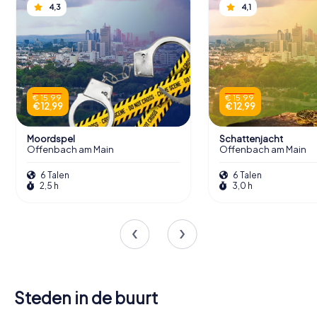
4,3
4,1
€ 15,99
€ 15,99
€ 12,99
€ 12,99
Moordspel
Schattenjacht
Offenbach am Main
Offenbach am Main
6 Talen
6 Talen
2,5 h
3,0 h
Steden in de buurt
Mühlheim
Frankfurt am