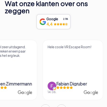
Wat onze klanten over ons
zeggen
Google
2.118
4,4
Hele coole VR Escape Room!
Het was leuk om een
te doen in escape 
formaat.
Fabian Digruber
Felix Endre
14.06.
14.12.