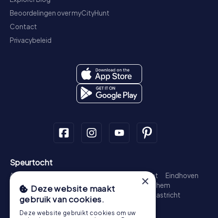
Beoordelingen over myCityHunt
Contact
Privacybeleid
Speurtocht
Amsterdam
Rotterdam
Den Haag
Utrecht
Eindhoven
×
Groningen
Breda
Nijmegen
Haarlem
Arnhem
Deze website maakt
Amersfoort
's-Hertogenbosch
Zwolle
Maastricht
gebruik van cookies.
Leiden
Dordrecht
Deze website gebruikt cookies om uw