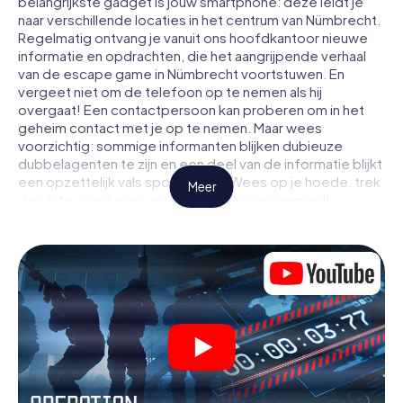
belangrijkste gadget is jouw smartphone: deze leidt je
naar verschillende locaties in het centrum van Nümbrecht.
Regelmatig ontvang je vanuit ons hoofdkantoor nieuwe
informatie en opdrachten, die het aangrijpende verhaal
van de escape game in Nümbrecht voortstuwen. En
vergeet niet om de telefoon op te nemen als hij
overgaat! Een contactpersoon kan proberen om in het
geheim contact met je op te nemen. Maar wees
voorzichtig: sommige informanten blijken dubieuze
dubbelagenten te zijn en een deel van de informatie blijkt
een opzettelijk vals spoor te zijn. Wees op je hoede, trek
Meer
de juiste conclusies en vooral: vertrouw niemand!
Anders dan in een klassieke escaperoom in Nümbrecht zit
je niet opgesloten in een kamer waaruit je jezelf binnen
een bepaald tijdvenster moet bevrijden. Met deze
speurtocht met een smartphone wordt heel Nümbrecht
jouw speelveld! De technische voorwaarden voor jouw
avontuur in Nümbrecht zijn een smartphone en toegang
tot het mobiel internet. Met één klik krijg jij toegang tot
onze app. Je hoeft niets te installeren om door
interactieve video's, lastige minigames of andere
functies in de actie te worden getrokken.