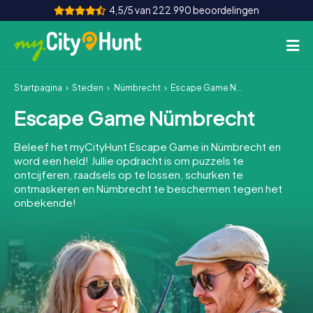
4,5/5 van 222.990 beoordelingen
Startpagina
Steden
Nümbrecht
Escape Game Nümbrecht
Hoe het werkt
Escape Game Nümbrecht
Steden
Beleef het myCityHunt Escape Game in Nümbrecht en
Tours
word een held! Jullie opdracht is om puzzels te
ontcijferen, raadsels op te lossen, schurken te
ontmaskeren en Nümbrecht te beschermen tegen het
Teamevenement
onbekende!
Tickets
INT
AT
CH
DE
ES
FR
UK
IE
IT
NL