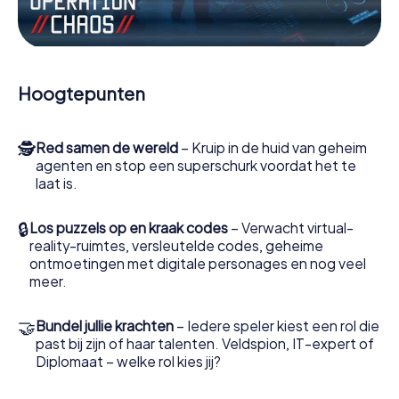
Werk samen als een team, onderschep vijandige
spionnen en lok de handlangers van de schurk naar je toe.
In deze escape game Nümbrecht moeten jij en jouw team
excelleren om de slechteriken te stoppen. In
Hoogtepunten
tegenstelling tot James Bond en Co. zullen jouw daden
echter niet verborgen blijven achter de sluier van
geheimhouding rond de geheime dienst: jij vereeuwigt
🕵
Red samen de wereld
– Kruip in de huid van geheim
jezelf en jouw team in de hoogste score van Nümbrecht
agenten en stop een superschurk voordat het te
en krijg toegang tot jouw eigen fotogalerij. De escape
laat is.
game van myCityHunt verandert Nümbrecht in jouw eigen
persoonlijke avonturenspeeltuin. Koop je tickets voor de
wereld van spionage en geheime agenten en verander
🔒
Los puzzels op en kraak codes
– Verwacht virtual-
Nümbrecht in een escaperoom in de buitenlucht!
reality-ruimtes, versleutelde codes, geheime
ontmoetingen met digitale personages en nog veel
meer.
🤝
Bundel jullie krachten
– Iedere speler kiest een rol die
past bij zijn of haar talenten. Veldspion, IT-expert of
Diplomaat – welke rol kies jij?