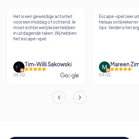
Het is een geweldige activiteit
Escape-spel zeer u
voor een middag of ochtend. Je
Helaas ontbreken er
moet echter wel plezier hebben
tips. Verder is het erg
in uitdagende taken. Wij hebben
het escape-spel...
Tim-Willi Sakowski
Mareen Zi
05.02.
03.02.