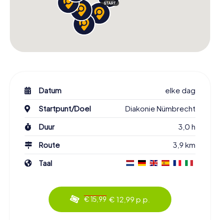
Datum
elke dag
Startpunt/Doel
Diakonie Nümbrecht
Duur
3,0 h
Route
3,9 km
Taal
€ 12,99 p.p.
€ 15,99