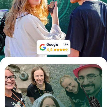
Boek tickets
Koop cadeaubonnen
Google
2.118
4,4