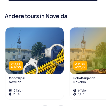
Andere tours in Novelda
€ 15,99
€ 15,99
€ 12,99
€ 12,99
Moordspel
Schattenjacht
Novelda
Novelda
6 Talen
6 Talen
2,5 h
3,0 h