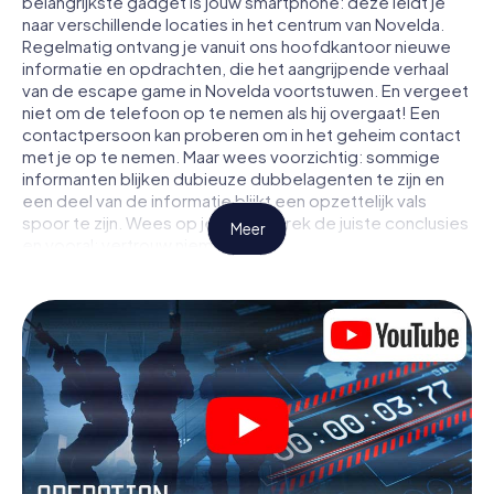
belangrijkste gadget is jouw smartphone: deze leidt je
naar verschillende locaties in het centrum van Novelda.
Regelmatig ontvang je vanuit ons hoofdkantoor nieuwe
informatie en opdrachten, die het aangrijpende verhaal
van de escape game in Novelda voortstuwen. En vergeet
niet om de telefoon op te nemen als hij overgaat! Een
contactpersoon kan proberen om in het geheim contact
met je op te nemen. Maar wees voorzichtig: sommige
informanten blijken dubieuze dubbelagenten te zijn en
een deel van de informatie blijkt een opzettelijk vals
spoor te zijn. Wees op je hoede, trek de juiste conclusies
Meer
en vooral: vertrouw niemand!
Anders dan in een klassieke escaperoom in Novelda zit je
niet opgesloten in een kamer waaruit je jezelf binnen een
bepaald tijdvenster moet bevrijden. Met deze
speurtocht met een smartphone wordt heel Novelda
jouw speelveld! De technische voorwaarden voor jouw
avontuur in Novelda zijn een smartphone en toegang tot
het mobiel internet. Met één klik krijg jij toegang tot onze
app. Je hoeft niets te installeren om door interactieve
video's, lastige minigames of andere functies in de actie
te worden getrokken.