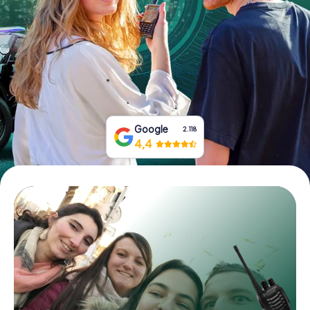
Boek tickets
Koop cadeaubonnen
Google
2.118
4,4