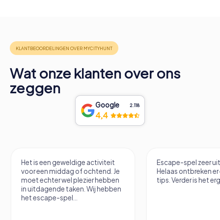
Wat onze klanten over ons
zeggen
Google
2.118
4,4
Escape-spel zeer uitdagend.
Hele coole VR Esca
Helaas ontbreken er een paar
tips. Verder is het erg leuk.