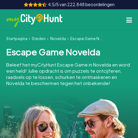
4,5/5 van 222.848 beoordelingen
Startpagina
Steden
Novelda
Escape Game Novelda
Hoe het werkt
Escape Game Novelda
Steden
Beleef het myCityHunt Escape Game in Novelda en word
Tours
een held! Jullie opdracht is om puzzels te ontcijferen,
raadsels op te lossen, schurken te ontmaskeren en
Novelda te beschermen tegen het onbekende!
Teamevenement
Tickets
INT
AT
CH
DE
ES
FR
UK
IE
IT
NL