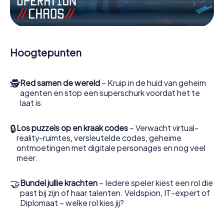
Werk samen als een team, onderschep vijandige
spionnen en lok de handlangers van de schurk naar je toe.
In deze escape game Novelda moeten jij en jouw team
excelleren om de slechteriken te stoppen. In
Hoogtepunten
tegenstelling tot James Bond en Co. zullen jouw daden
echter niet verborgen blijven achter de sluier van
geheimhouding rond de geheime dienst: jij vereeuwigt
🕵
Red samen de wereld
– Kruip in de huid van geheim
jezelf en jouw team in de hoogste score van Novelda en
agenten en stop een superschurk voordat het te
krijg toegang tot jouw eigen fotogalerij. De escape game
laat is.
van myCityHunt verandert Novelda in jouw eigen
persoonlijke avonturenspeeltuin. Koop je tickets voor de
wereld van spionage en geheime agenten en verander
🔒
Los puzzels op en kraak codes
– Verwacht virtual-
Novelda in een escaperoom in de buitenlucht!
reality-ruimtes, versleutelde codes, geheime
ontmoetingen met digitale personages en nog veel
meer.
🤝
Bundel jullie krachten
– Iedere speler kiest een rol die
past bij zijn of haar talenten. Veldspion, IT-expert of
Diplomaat – welke rol kies jij?