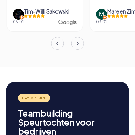
Mareen Zimmermann
Fabian Dig
03.02.
14.06.
Teambuilding
Speurtochten voor
bedrijven