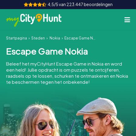
4,5/5 van 223.447 beoordelingen
Startpagina
Steden
Nokia
Escape Game Nokia
Hoe het werkt
Escape Game Nokia
Steden
Beleef het myCityHunt Escape Game in Nokia en word
Tours
een held! Jullie opdracht is om puzzels te ontcijferen,
raadsels op te lossen, schurken te ontmaskeren en Nokia
te beschermen tegen het onbekende!
Teamevenement
Tickets
INT
AT
CH
DE
ES
FR
UK
IE
IT
NL