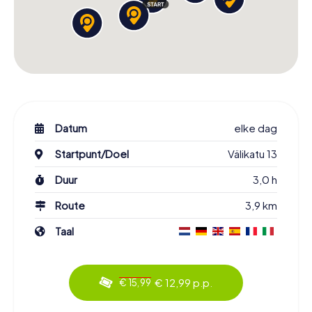
Datum
elke dag
Startpunt/Doel
Välikatu 13
Duur
3,0 h
Route
3,9 km
Taal
€ 12,99 p.p.
€ 15,99