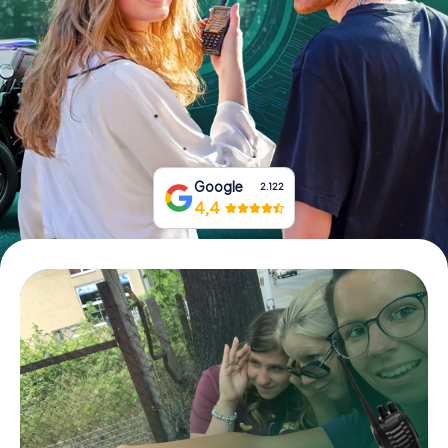
Boek tickets
Koop cadeaubonnen
Google
2.122
4,4