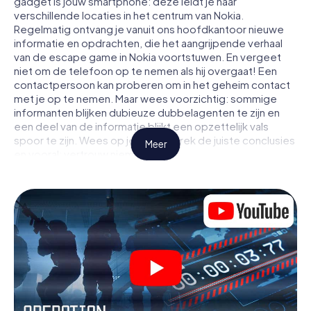
gadget is jouw smartphone: deze leidt je naar
verschillende locaties in het centrum van Nokia.
Regelmatig ontvang je vanuit ons hoofdkantoor nieuwe
informatie en opdrachten, die het aangrijpende verhaal
van de escape game in Nokia voortstuwen. En vergeet
niet om de telefoon op te nemen als hij overgaat! Een
contactpersoon kan proberen om in het geheim contact
met je op te nemen. Maar wees voorzichtig: sommige
informanten blijken dubieuze dubbelagenten te zijn en
een deel van de informatie blijkt een opzettelijk vals
spoor te zijn. Wees op je hoede, trek de juiste conclusies
Meer
en vooral: vertrouw niemand!
Anders dan in een klassieke escaperoom in Nokia zit je
niet opgesloten in een kamer waaruit je jezelf binnen een
bepaald tijdvenster moet bevrijden. Met deze
speurtocht met een smartphone wordt heel Nokia jouw
speelveld! De technische voorwaarden voor jouw
avontuur in Nokia zijn een smartphone en toegang tot het
mobiel internet. Met één klik krijg jij toegang tot onze app.
Je hoeft niets te installeren om door interactieve video's,
lastige minigames of andere functies in de actie te
worden getrokken.