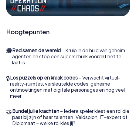
Werk samen als een team, onderschep vijandige
spionnen en lok de handlangers van de schurk naar je toe.
In deze escape game Nokia moeten jij en jouw team
excelleren om de slechteriken te stoppen. In
Hoogtepunten
tegenstelling tot James Bond en Co. zullen jouw daden
echter niet verborgen blijven achter de sluier van
geheimhouding rond de geheime dienst: jij vereeuwigt
🕵
Red samen de wereld
– Kruip in de huid van geheim
jezelf en jouw team in de hoogste score van Nokia en krijg
agenten en stop een superschurk voordat het te
toegang tot jouw eigen fotogalerij. De escape game van
laat is.
myCityHunt verandert Nokia in jouw eigen persoonlijke
avonturenspeeltuin. Koop je tickets voor de wereld van
spionage en geheime agenten en verander Nokia in een
🔒
Los puzzels op en kraak codes
– Verwacht virtual-
escaperoom in de buitenlucht!
reality-ruimtes, versleutelde codes, geheime
ontmoetingen met digitale personages en nog veel
meer.
🤝
Bundel jullie krachten
– Iedere speler kiest een rol die
past bij zijn of haar talenten. Veldspion, IT-expert of
Diplomaat – welke rol kies jij?