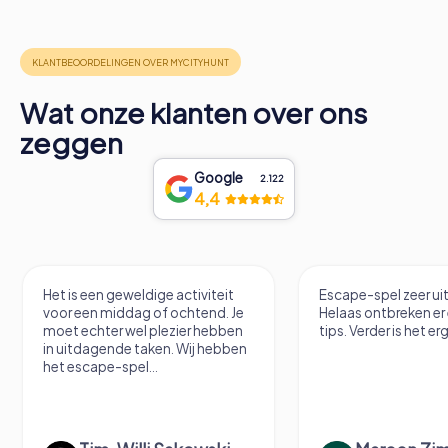
Wat onze klanten over ons
zeggen
Google
2.122
4,4
Het is een geweldige activiteit
Escape-spel zeer u
voor een middag of ochtend. Je
Helaas ontbreken er
moet echter wel plezier hebben
tips. Verder is het erg
in uitdagende taken. Wij hebben
het escape-spel...