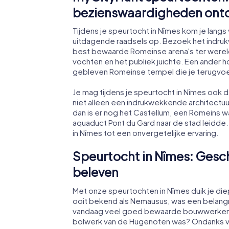
bezienswaardigheden ont
Tijdens je speurtocht in Nîmes kom je langs 
uitdagende raadsels op. Bezoek het indru
best bewaarde Romeinse arena's ter wereld.
vochten en het publiek juichte. Een ander
gebleven Romeinse tempel die je terugvoe
Je mag tijdens je speurtocht in Nîmes ook 
niet alleen een indrukwekkende architectuur
dan is er nog het Castellum, een Romeins w
aquaduct Pont du Gard naar de stad leidd
in Nîmes tot een onvergetelijke ervaring.
Speurtocht in Nîmes: Gesch
beleven
Met onze speurtochten in Nîmes duik je diep
ooit bekend als Nemausus, was een belangr
vandaag veel goed bewaarde bouwwerken uit
bolwerk van de Hugenoten was? Ondanks v