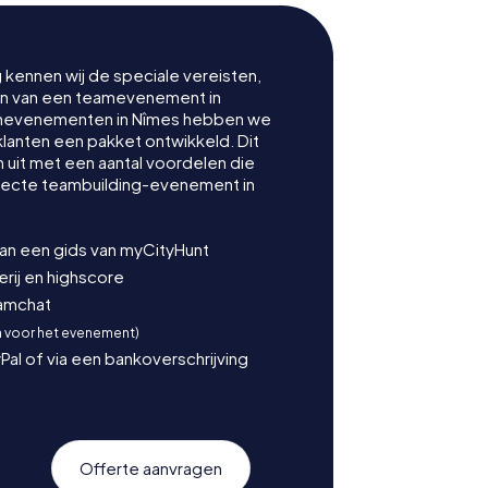
g kennen wij de speciale vereisten,
nen van een teamevenement in
amevenementen in Nîmes hebben we
klanten een pakket ontwikkeld. Dit
uit met een aantal voordelen die
fecte teambuilding-evenement in
van een gids van myCityHunt
ij en highscore
eamchat
n voor het evenement)
Pal of via een bankoverschrijving
Offerte aanvragen