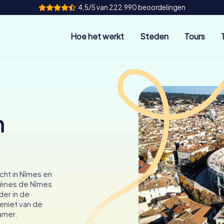
4,5/5 van 222.990 beoordelingen
Hoe het werkt
Steden
Tours
n
ht in Nîmes en
rènes de Nîmes
der in de
eniet van de
amer.