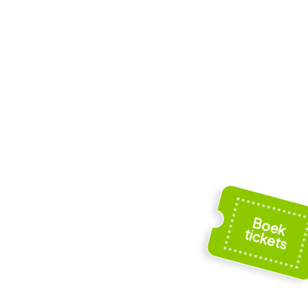
s beaux-
îmes
Nemausus