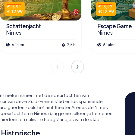
€ 15,99
€ 15,99
€ 12,99
€ 12,99
Schattenjacht
Escape Game
Nîmes
Nîmes
6 Talen
2,5 h
6 Talen
 unieke manier: met de speurtochten van
tuur van deze Zuid-Franse stad en los spannende
ardigheden zoals het amfitheater Arènes de Nîmes
speurtochten in Nîmes daag je niet alleen je hersenen
schiedenis en culinaire hoogstandjes van de stad.
Historische