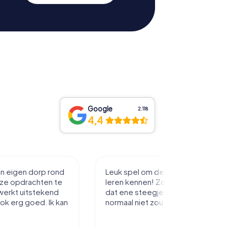
Google
2.118
4,4
in eigen dorp rond
Leuk spel om de stad mee te
eze opdrachten te
leren kennen! Zo loop je toch net
werkt uitstekend
dat ene steegje in je je misschien
ook erg goed. Ik kan
normaal niet zou inlopen.