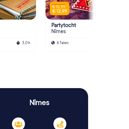
€ 15,99
€ 12,99
Partytocht
Nîmes
3,0 h
6 Talen
3,0 h
Nîmes