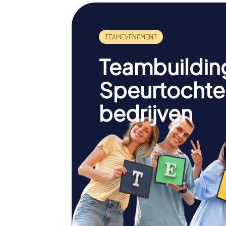
Teambuildin
Speurtochte
bedrijven