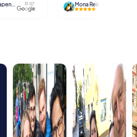
bmm grapendaal
Mona Reinders
31.07.
09.06.