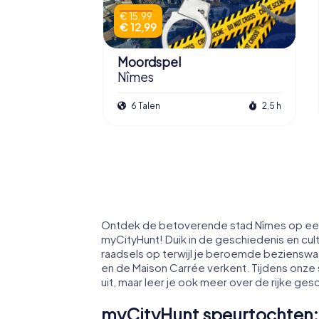
€ 15,99
€ 12,99
Moordspel
Nîmes
6 Talen
2,5 h
Ontdek de betoverende stad Nîmes op een
myCityHunt! Duik in de geschiedenis en cul
raadsels op terwijl je beroemde bezienswa
en de Maison Carrée verkent. Tijdens onze 
uit, maar leer je ook meer over de rijke ge
myCityHunt speurtochten: 