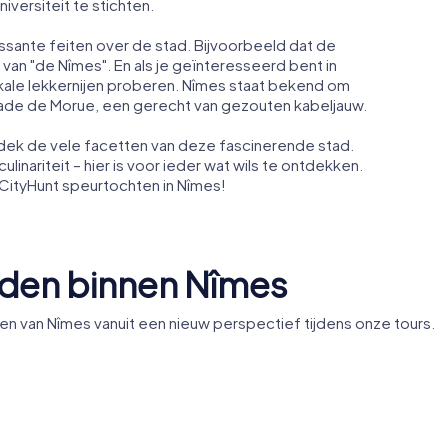
iversiteit te stichten.
ssante feiten over de stad. Bijvoorbeeld dat de
van "de Nîmes". En als je geïnteresseerd bent in
lokale lekkernijen proberen. Nîmes staat bekend om
ndade de Morue, een gerecht van gezouten kabeljauw.
dek de vele facetten van deze fascinerende stad.
linariteit – hier is voor ieder wat wils te ontdekken.
CityHunt speurtochten in Nîmes!
den binnen Nîmes
van Nîmes vanuit een nieuw perspectief tijdens onze tours.
Musée de
an Nîmes
Nîmes Cathedral
arts de N