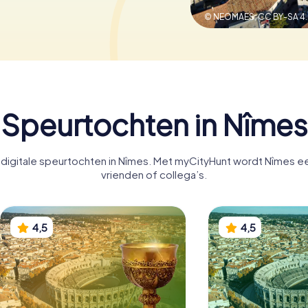
© NEOMAES,
CC BY-SA 4
Speurtochten in Nîmes
igitale speurtochten in Nîmes. Met myCityHunt wordt Nîmes een
vrienden of collega’s.
4,5
4,5