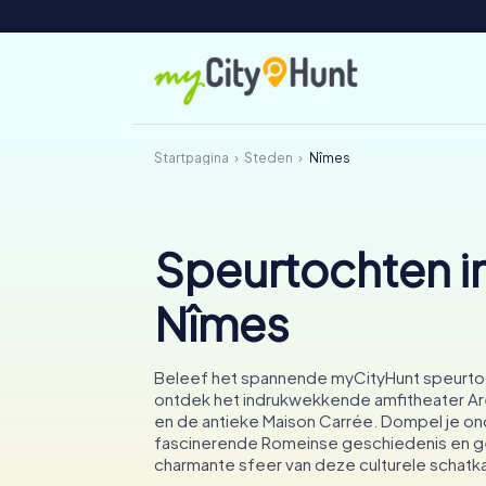
Startpagina
Steden
Nîmes
Speurtochten i
Nîmes
Beleef het spannende myCityHunt speurtoc
ontdek het indrukwekkende amfitheater A
en de antieke Maison Carrée. Dompel je on
fascinerende Romeinse geschiedenis en g
charmante sfeer van deze culturele schatk