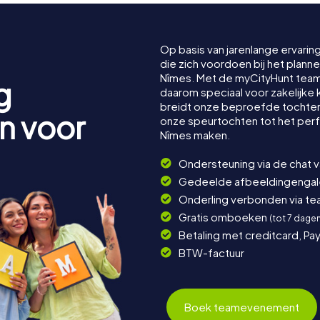
Op basis van jarenlange ervarin
die zich voordoen bij het plan
Nîmes. Met de myCityHunt te
g
daarom speciaal voor zakelijke 
breidt onze beproefde tochten 
n voor
onze speurtochten tot het per
Nîmes maken.
Ondersteuning via de chat 
Gedeelde afbeeldingengaler
Onderling verbonden via t
Gratis omboeken
(tot 7 dage
Betaling met creditcard, Pay
BTW-factuur
Boek teamevenement