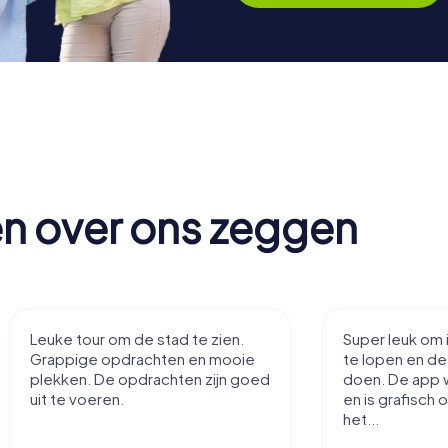
en over ons zeggen
Leuke tour om de stad te zien.
Super leuk om 
Grappige opdrachten en mooie
te lopen en d
plekken. De opdrachten zijn goed
doen. De app 
uit te voeren.
en is grafisch 
het...