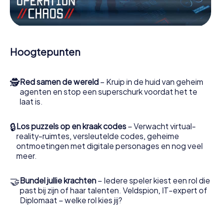
Werk samen als een team, onderschep vijandige
spionnen en lok de handlangers van de schurk naar je toe.
In deze escape game Nichelino moeten jij en jouw team
excelleren om de slechteriken te stoppen. In
Hoogtepunten
tegenstelling tot James Bond en Co. zullen jouw daden
echter niet verborgen blijven achter de sluier van
geheimhouding rond de geheime dienst: jij vereeuwigt
🕵
Red samen de wereld
– Kruip in de huid van geheim
jezelf en jouw team in de hoogste score van Nichelino en
agenten en stop een superschurk voordat het te
krijg toegang tot jouw eigen fotogalerij. De escape game
laat is.
van myCityHunt verandert Nichelino in jouw eigen
persoonlijke avonturenspeeltuin. Koop je tickets voor de
wereld van spionage en geheime agenten en verander
🔒
Los puzzels op en kraak codes
– Verwacht virtual-
Nichelino in een escaperoom in de buitenlucht!
reality-ruimtes, versleutelde codes, geheime
ontmoetingen met digitale personages en nog veel
meer.
🤝
Bundel jullie krachten
– Iedere speler kiest een rol die
past bij zijn of haar talenten. Veldspion, IT-expert of
Diplomaat – welke rol kies jij?