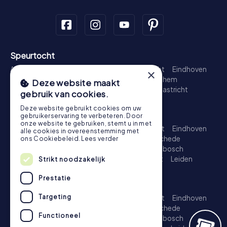
Speurtocht
Amsterdam
Rotterdam
Den Haag
Utrecht
Eindhoven
×
Groningen
Breda
Nijmegen
Haarlem
Arnhem
Deze website maakt
Amersfoort
's-Hertogenbosch
Zwolle
Maastricht
gebruik van cookies.
Leiden
Dordrecht
Deze website gebruikt cookies om uw
Schattenjacht
gebruikerservaring te verbeteren. Door
onze website te gebruiken, stemt u in met
Amsterdam
Rotterdam
Den Haag
Utrecht
Eindhoven
alle cookies in overeenstemming met
Groningen
Almere
Breda
Nijmegen
Enschede
ons Cookiebeleid.
Lees verder
Haarlem
Arnhem
Amersfoort
's-Hertogenbosch
Apeldoorn
Zwolle
Zoetermeer
Maastricht
Leiden
Strikt noodzakelijk
Dordrecht
Prestatie
Escape Game
Targeting
Amsterdam
Rotterdam
Den Haag
Utrecht
Eindhoven
Groningen
Almere
Breda
Nijmegen
Enschede
Functioneel
Haarlem
Arnhem
Amersfoort
's-Hertogenbosch