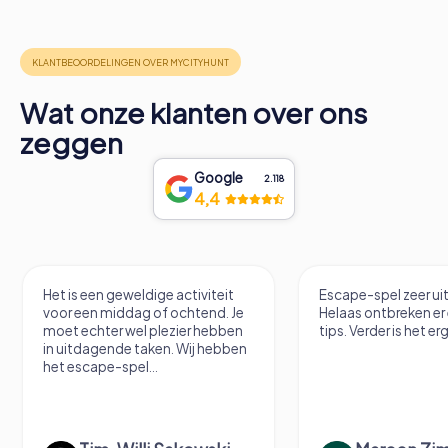
Wat onze klanten over ons
zeggen
Google
2.118
4,4
Het is een geweldige activiteit
Escape-spel zeer uitdagen
voor een middag of ochtend. Je
Helaas ontbreken er een pa
moet echter wel plezier hebben
tips. Verder is het erg leuk.
in uitdagende taken. Wij hebben
het escape-spel...