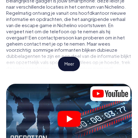
belangrijkste gadget is jouw smartphone: deze leidt je
naar verschillende locaties in het centrum van Nichelino.
Regelmatig ontvang je vanuit ons hoofdkantoor nieuwe
informatie en opdrachten, die het aangrijpende verhaal
van de escape game in Nichelino voortstuwen. En
vergeet niet om de telefoon op te nemen als hij
overgaat! Een contactpersoon kan proberen om in het
geheim contact met je op te nemen. Maar wees
voorzichtig: sommige informanten blijken dubieuze
dubbelagenten te zijn en een deel van de informatie blijkt
een opzettelijk vals spoor te zijn. Wees op je hoede, trek
Meer
de juiste conclusies en vooral: vertrouw niemand!
Anders dan in een klassieke escaperoom in Nichelino zit je
niet opgesloten in een kamer waaruit je jezelf binnen een
bepaald tijdvenster moet bevrijden. Met deze
speurtocht met een smartphone wordt heel Nichelino
jouw speelveld! De technische voorwaarden voor jouw
avontuur in Nichelino zijn een smartphone en toegang tot
het mobiel internet. Met één klik krijg jij toegang tot onze
app. Je hoeft niets te installeren om door interactieve
video's, lastige minigames of andere functies in de actie
te worden getrokken.