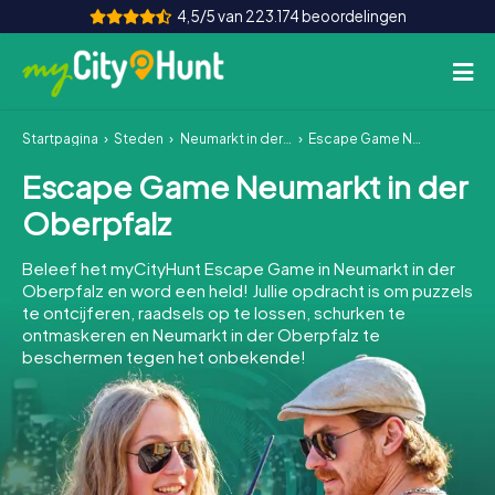
4,5/5 van 223.174 beoordelingen
Startpagina
Steden
Neumarkt in der Oberpfalz
Escape Game Neumarkt in der Oberpfalz
Hoe het werkt
Escape Game Neumarkt in der
Steden
Oberpfalz
Tours
Beleef het myCityHunt Escape Game in Neumarkt in der
Oberpfalz en word een held! Jullie opdracht is om puzzels
Teamevenement
te ontcijferen, raadsels op te lossen, schurken te
ontmaskeren en Neumarkt in der Oberpfalz te
Tickets
beschermen tegen het onbekende!
INT
AT
CH
DE
ES
FR
UK
IE
IT
NL