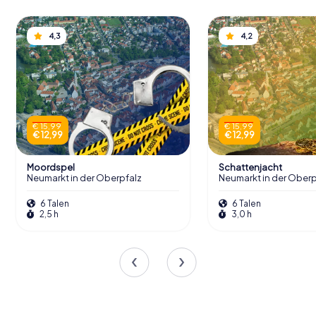
4,3
4,2
€ 15,99
€ 15,99
€ 12,99
€ 12,99
Moordspel
Schattenjacht
Neumarkt in der Oberpfalz
Neumarkt in der Oberp
6 Talen
6 Talen
2,5 h
3,0 h