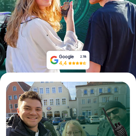
Boek tickets
Koop cadeaubonnen
Google
2.118
4,4