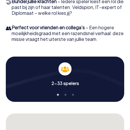
🤝
Bundel jullie krachten
– Iedere speler kiest een rol die
buitenlucht!
past bij zijn of haar talenten. Veldspion, IT-expert of
Diplomaat – welke rol kies jij?
👥
Perfect voor vrienden en collega’s
– Een hogere
moeilijkheidsgraad met een razendsnel verhaal: deze
missie vraagt het uiterste van jullie team.
2-33 spelers