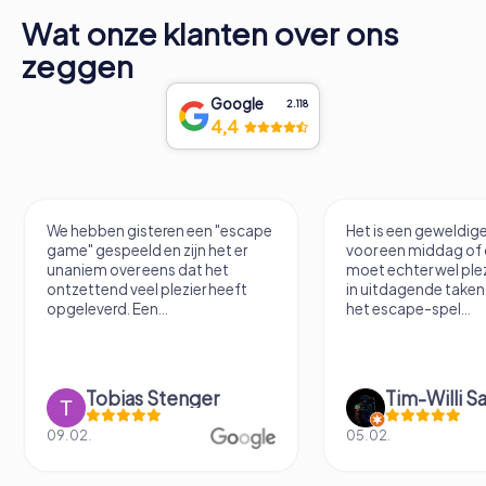
Wat onze klanten over ons
zeggen
Google
2.118
4,4
We hebben gisteren een "escape
Het is een geweldige
game" gespeeld en zijn het er
voor een middag of 
unaniem over eens dat het
moet echter wel ple
ontzettend veel plezier heeft
in uitdagende taken
opgeleverd. Een...
het escape-spel...
Tobias Stenger
Tim-Willi S
09.02.
05.02.