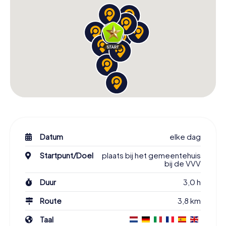
Datum
elke dag
Startpunt/Doel
plaats bij het gemeentehuis
bij de VVV
Duur
3,0 h
Route
3,8 km
Taal