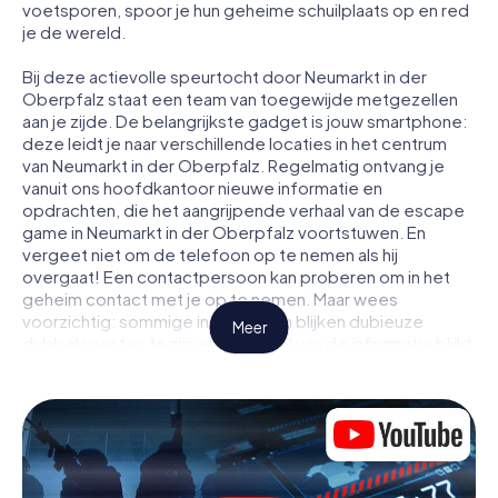
voetsporen, spoor je hun geheime schuilplaats op en red
je de wereld.
Bij deze actievolle speurtocht door Neumarkt in der
Oberpfalz staat een team van toegewijde metgezellen
aan je zijde. De belangrijkste gadget is jouw smartphone:
deze leidt je naar verschillende locaties in het centrum
van Neumarkt in der Oberpfalz. Regelmatig ontvang je
vanuit ons hoofdkantoor nieuwe informatie en
opdrachten, die het aangrijpende verhaal van de escape
game in Neumarkt in der Oberpfalz voortstuwen. En
vergeet niet om de telefoon op te nemen als hij
overgaat! Een contactpersoon kan proberen om in het
geheim contact met je op te nemen. Maar wees
voorzichtig: sommige informanten blijken dubieuze
Meer
dubbelagenten te zijn en een deel van de informatie blijkt
een opzettelijk vals spoor te zijn. Wees op je hoede, trek
de juiste conclusies en vooral: vertrouw niemand!
Anders dan in een klassieke escaperoom in Neumarkt in
der Oberpfalz zit je niet opgesloten in een kamer waaruit
je jezelf binnen een bepaald tijdvenster moet bevrijden.