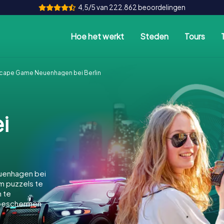
4,5/5 van 222.862 beoordelingen
Hoe het werkt
Steden
Tours
cape Game Neuenhagen bei Berlin
i
uenhagen bei
om puzzels te
n te
 beschermen