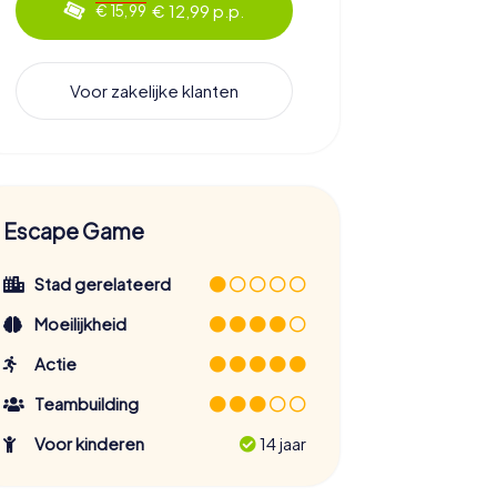
€ 12,99 p.p.
€ 15,99
Voor zakelijke klanten
Escape Game
Stad gerelateerd
Moeilijkheid
Actie
Teambuilding
Voor kinderen
14 jaar