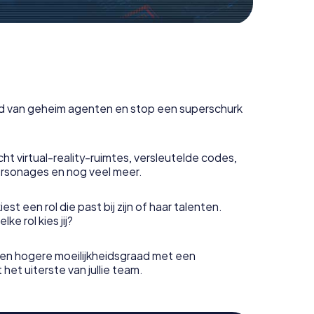
uid van geheim agenten en stop een superschurk
ht virtual-reality-ruimtes, versleutelde codes,
rsonages en nog veel meer.
est een rol die past bij zijn of haar talenten.
e rol kies jij?
en hogere moeilijkheidsgraad met een
het uiterste van jullie team.