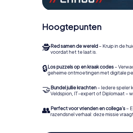
Hoogtepunten
🕵
Red samen de wereld
– Kruip in de h
voordat het te laat is.
🔒
Los puzzels op en kraak codes
– Verwac
geheime ontmoetingen met digitale pe
🤝
Bundel jullie krachten
– Iedere speler ki
Veldspion, IT-expert of Diplomaat – welk
👥
Perfect voor vrienden en collega’s
– E
razendsnel verhaal: deze missie vraagt 