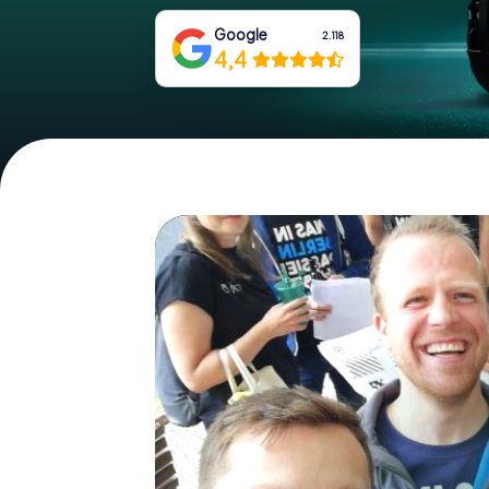
Google
2.118
4,4