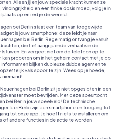
rten. Alleen jij en jouw speciale kracht kunnen ze
dingrijkheid en een flinke dosis moed, volg je in
lplaats op en red je de wereld.
hagen bei Berlin staat een team van toegewijde
gadget is jouw smartphone: deze leidt je naar
euenhagen bei Berlin. Regelmatig ontvang je vanuit
rachten, die het aangrijpende verhaal van de
rtstuwen. En vergeet niet om de telefoon op te
n kan proberen om in het geheim contact met je op
 informanten blijken dubieuze dubbelagenten te
 opzettelijk vals spoor te zijn. Wees op je hoede,
uw niemand!
Neuenhagen bei Berlin zit je niet opgesloten in een
 tijdvenster moet bevrijden. Met deze speurtocht
 bei Berlin jouw speelveld! De technische
gen bei Berlin zijn een smartphone en toegang tot
oegang tot onze app. Je hoeft niets te installeren om
s of andere functies in de actie te worden
dige spionnen en lok de handlangers van de schurk