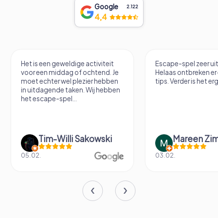
Google
2.122
4,4
 is een geweldige activiteit
Escape-spel zeer uitdagend.
r een middag of ochtend. Je
Helaas ontbreken er een paar
t echter wel plezier hebben
tips. Verder is het erg leuk.
uitdagende taken. Wij hebben
 escape-spel...
Tim-Willi Sakowski
Mareen Zimmerma
02.
03.02.