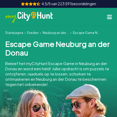
4,5/5 van 223.591 beoordelingen
Startpagina
Steden
Neuburg an der Donau
Escape Game Neuburg an der Donau
Hoe het werkt
Escape Game Neuburg an der
Steden
Donau
Tours
Beleef het myCityHunt Escape Game in Neuburg an der
Donau en word een held! Jullie opdracht is om puzzels te
Teamevenement
ontcijferen, raadsels op te lossen, schurken te
ontmaskeren en Neuburg an der Donau te beschermen
Tickets
tegen het onbekende!
INT
AT
CH
DE
ES
FR
UK
IE
IT
NL