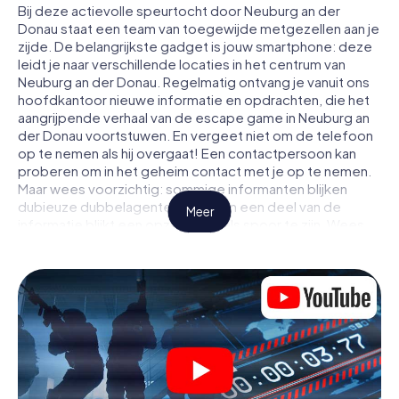
Bij deze actievolle speurtocht door Neuburg an der
Donau staat een team van toegewijde metgezellen aan je
zijde. De belangrijkste gadget is jouw smartphone: deze
leidt je naar verschillende locaties in het centrum van
Neuburg an der Donau. Regelmatig ontvang je vanuit ons
hoofdkantoor nieuwe informatie en opdrachten, die het
aangrijpende verhaal van de escape game in Neuburg an
der Donau voortstuwen. En vergeet niet om de telefoon
op te nemen als hij overgaat! Een contactpersoon kan
proberen om in het geheim contact met je op te nemen.
Maar wees voorzichtig: sommige informanten blijken
dubieuze dubbelagenten te zijn en een deel van de
Meer
informatie blijkt een opzettelijk vals spoor te zijn. Wees
op je hoede, trek de juiste conclusies en vooral: vertrouw
niemand!
Anders dan in een klassieke escaperoom in Neuburg an
der Donau zit je niet opgesloten in een kamer waaruit je
jezelf binnen een bepaald tijdvenster moet bevrijden.
Met deze speurtocht met een smartphone wordt heel
Neuburg an der Donau jouw speelveld! De technische
voorwaarden voor jouw avontuur in Neuburg an der Donau