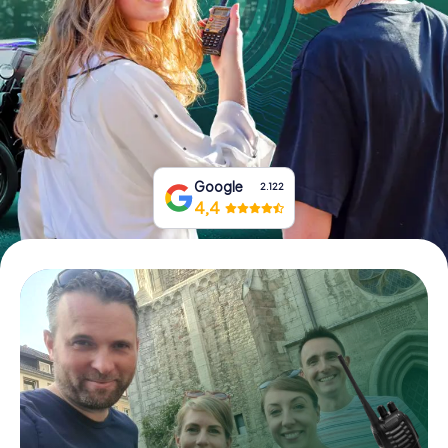
Boek tickets
Koop cadeaubonnen
Google
2.122
4,4