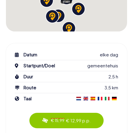
Datum
elke dag
Startpunt/Doel
gemeentehuis
Duur
2,5 h
Route
3,5 km
Taal
€ 12,99 p.p.
€ 15,99