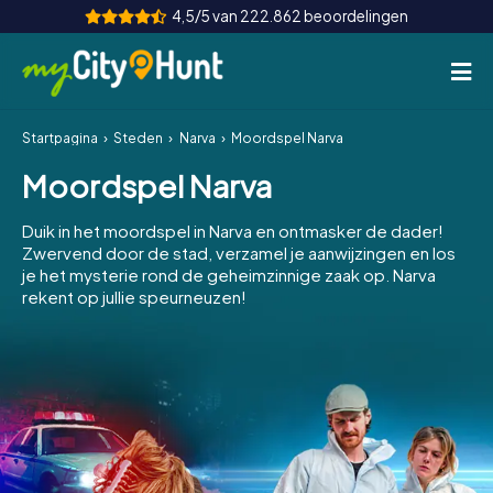
4,5/5 van 222.862 beoordelingen
Startpagina
Steden
Narva
Moordspel Narva
Hoe het werkt
Moordspel Narva
Steden
Duik in het moordspel in Narva en ontmasker de dader!
Tours
Zwervend door de stad, verzamel je aanwijzingen en los
je het mysterie rond de geheimzinnige zaak op. Narva
rekent op jullie speurneuzen!
Teamevenement
Tickets
INT
AT
CH
DE
ES
FR
UK
IE
IT
NL