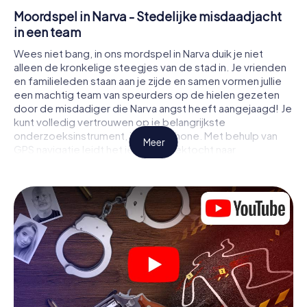
Moordspel in Narva - Stedelijke misdaadjacht
in een team
Wees niet bang, in ons mordspel in Narva duik je niet
alleen de kronkelige steegjes van de stad in. Je vrienden
en familieleden staan aan je zijde en samen vormen jullie
een machtig team van speurders op de hielen gezeten
door de misdadiger die Narva angst heeft aangejaagd! Je
kunt volledig vertrouwen op je belangrijkste
onderzoeksinstrument, je smartphone. Met behulp van
Meer
GPS navigatie leidt het je op je zoektocht naar
aanwijzingen naar de plaats van het misdrijf, naar talrijke
plaatsen in Narva die met het misdrijf te maken hebben,
en tenslotte naar de moordenaar. Op elke locatie los je
lastige puzzels op en kom je steeds dichter bij de
oplossing van de zaak. In tegenstelling tot een klassiek
moorddiner in Narva bepaal je zelf de gebeurtenissen,
beweeg je je in de frisse lucht en ontdek je de stad met
geheel nieuwe ogen.
Moordmysterie in Narva