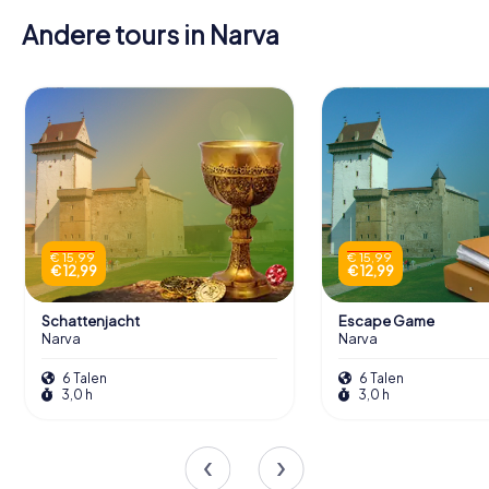
Andere tours in Narva
€ 15,99
€ 15,99
€ 12,99
€ 12,99
Schattenjacht
Escape Game
Narva
Narva
6 Talen
6 Talen
3,0 h
3,0 h