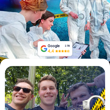
Boek tickets
Koop cadeaubonnen
Google
2.118
4,4