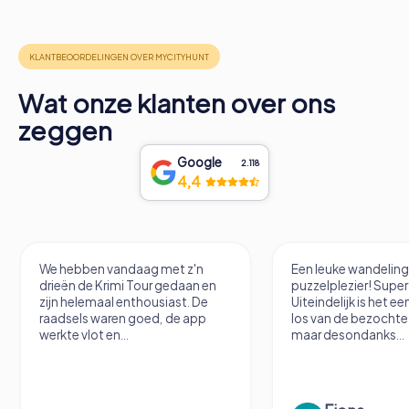
Wat onze klanten over ons
zeggen
Google
2.118
4,4
We hebben vandaag met z'n
Een leuke wandelin
drieën de Krimi Tour gedaan en
puzzelplezier! Supe
zijn helemaal enthousiast. De
Uiteindelijk is het e
raadsels waren goed, de app
los van de bezochte 
werkte vlot en...
maar desondanks...