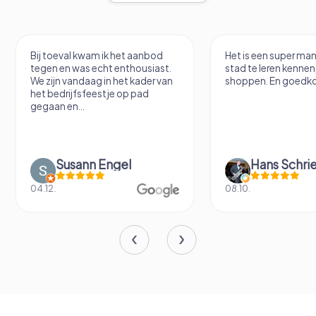
 toeval kwam ik het aanbod
Het is een super manier om de
en en was echt enthousiast.
stad te leren kennen, beter da
zijn vandaag in het kader van
shoppen. En goedkoper.
 bedrijfsfeestje op pad
aan en...
Susann Engel
Hans Schriemer
12.
08.10.