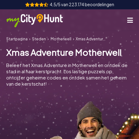
4,5/5 van 223.174 beoordelingen
Startpagina
Steden
Motherwell
Xmas Adventure Motherwell
Hoe het werkt
Xmas Adventure Motherwell
Steden
Beleef het Xmas Adventure in Motherwell en ontdek de
Tours
stad in al haar kerstpracht. Los lastige puzzels op,
ontcijfer geheime codes en ontdek samen het geheim
van de kerstschat!
Teamevenement
Tickets
INT
AT
CH
DE
ES
FR
UK
IE
IT
NL