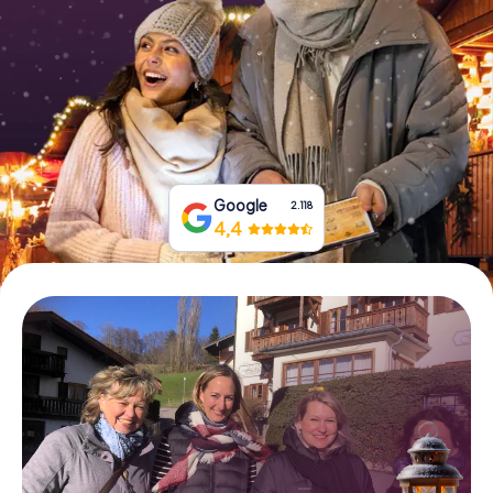
Boek tickets
Koop cadeaubonnen
Google
2.118
4,4