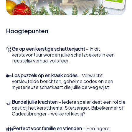
kerstmarkt een tussenstop maken! Voel je vrij om jezelf
hier te trakteren op een glühwein of een warme
chocolademelk om jezelf op te warmen - maar vergeet
niet dat ergens in Motherwell een schat van onschatbare
waarde op je wacht!
Hoogtepunten
Een spannende optie voor uw
bedrijfskerstfeest in Motherwell
🎅
Ga op een kerstige schattenjacht
– In dit
De Xmas Adventure is ook een uitstekend
kerstavontuur worden jullie schatzoekers in een
programmapunt voor uw bedrijfskerstfeest in
feestelijk verhaal vol sfeer.
Motherwell: een interactieve speurtocht kan het
gastronomische programma van uw bedrijfskerstfeest in
🔑
Los puzzels op en kraak codes
– Verwacht
Motherwell aanvullen. En een uitstapje naar de kerstmarkt
versleutelde berichten, geheime codes en een
in Motherwell zal ook een hoogtepunt zijn met het Xmas
mysterieuze schatkaart die jullie de weg wijst.
Adventure. De smartphone speurtocht biedt immers alles
wat u van een perfect bedrijfskerstfeest in Motherwell
mag verwachten: plezier, teambuilding en een sfeervol
🤝
Bundel jullie krachten
– Iedere speler kiest een rol die
kerstthema. Trakteer uw collega's dus op een
past bij het kerstthema. Sterzanger, Bijbelkenner of
onvergetelijk einde van het jaar en plan het
Cadeaubrenger – welke rol kies jij?
kerstspeurtocht als programmapunt voor uw
bedrijfskerstfeest in Motherwell!
👪
Perfect voor familie en vrienden
– Een lagere