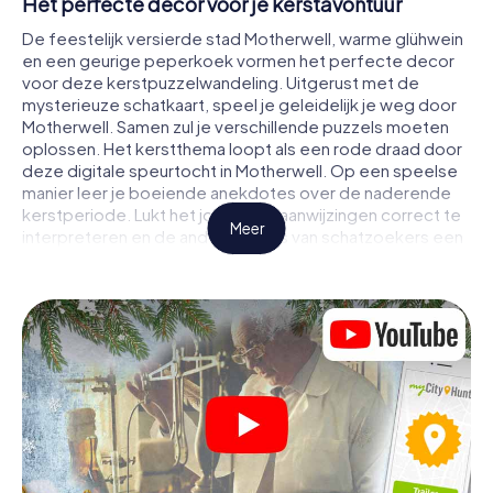
Het perfecte decor voor je kerstavontuur
De feestelijk versierde stad Motherwell, warme glühwein
en een geurige peperkoek vormen het perfecte decor
voor deze kerstpuzzelwandeling. Uitgerust met de
mysterieuze schatkaart, speel je geleidelijk je weg door
Motherwell. Samen zul je verschillende puzzels moeten
oplossen. Het kerstthema loopt als een rode draad door
deze digitale speurtocht in Motherwell. Op een speelse
manier leer je boeiende anekdotes over de naderende
kerstperiode. Lukt het jou om de aanwijzingen correct te
Meer
interpreteren en de andere teams van schatzoekers een
stapje voor te blijven?
De kerstmarkt van Motherwell als tussenstop
Stel een bekwaam team van vrienden of familieleden
samen en ga samen op kerstspeurtocht door Motherwell.
Het enige wat je nodig hebt, is een deelnameticket, een
smartphone met toegang tot het internet en de juiste
teamspirit. Je kunt op elk moment spelen!
Zodra je energie op is, kun je bijvoorbeeld op de