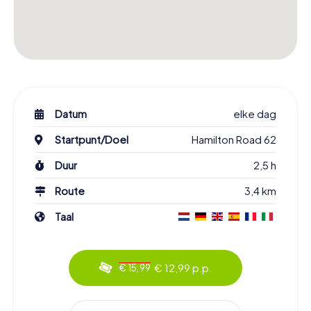
Datum
elke dag
Startpunt/Doel
Hamilton Road 62
Duur
2,5 h
Route
3,4 km
Taal
€ 12,99 p.p.
€ 15,99