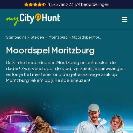
4,5/5 van 223.174 beoordelingen
Startpagina
Steden
Moritzburg
Moordspel Moritzburg
Hoe het werkt
Moordspel Moritzburg
Steden
Duik in het moordspel in Moritzburg en ontmasker de
Tours
dader! Zwervend door de stad, verzamel je aanwijzingen
en los je het mysterie rond de geheimzinnige zaak op.
Moritzburg rekent op jullie speurneuzen!
Teamevenement
Tickets
INT
AT
CH
DE
ES
FR
UK
IE
IT
NL