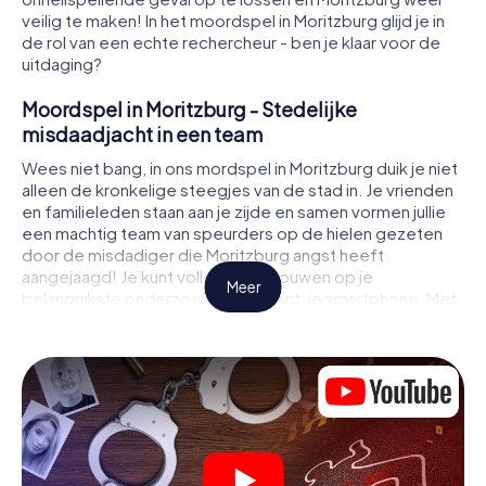
veilig te maken! In het moordspel in Moritzburg glijd je in
de rol van een echte rechercheur - ben je klaar voor de
uitdaging?
Moordspel in Moritzburg - Stedelijke
misdaadjacht in een team
Wees niet bang, in ons mordspel in Moritzburg duik je niet
alleen de kronkelige steegjes van de stad in. Je vrienden
en familieleden staan aan je zijde en samen vormen jullie
een machtig team van speurders op de hielen gezeten
door de misdadiger die Moritzburg angst heeft
aangejaagd! Je kunt volledig vertrouwen op je
Meer
belangrijkste onderzoeksinstrument, je smartphone. Met
behulp van GPS navigatie leidt het je op je zoektocht naar
aanwijzingen naar de plaats van het misdrijf, naar talrijke
plaatsen in Moritzburg die met het misdrijf te maken
hebben, en tenslotte naar de moordenaar. Op elke
locatie los je lastige puzzels op en kom je steeds dichter
bij de oplossing van de zaak. In tegenstelling tot een
klassiek moorddiner in Moritzburg bepaal je zelf de
gebeurtenissen, beweeg je je in de frisse lucht en