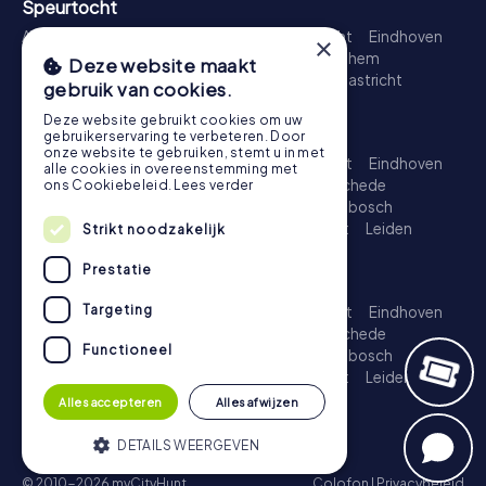
Speurtocht
Amsterdam
Rotterdam
Den Haag
Utrecht
Eindhoven
×
Groningen
Breda
Nijmegen
Haarlem
Arnhem
Deze website maakt
Amersfoort
's-Hertogenbosch
Zwolle
Maastricht
gebruik van cookies.
Leiden
Dordrecht
Deze website gebruikt cookies om uw
Schattenjacht
gebruikerservaring te verbeteren. Door
onze website te gebruiken, stemt u in met
Amsterdam
Rotterdam
Den Haag
Utrecht
Eindhoven
alle cookies in overeenstemming met
Groningen
Almere
Breda
Nijmegen
Enschede
ons Cookiebeleid.
Lees verder
Haarlem
Arnhem
Amersfoort
's-Hertogenbosch
Apeldoorn
Zwolle
Zoetermeer
Maastricht
Leiden
Strikt noodzakelijk
Dordrecht
Prestatie
Escape Game
Targeting
Amsterdam
Rotterdam
Den Haag
Utrecht
Eindhoven
Groningen
Almere
Breda
Nijmegen
Enschede
Functioneel
Haarlem
Arnhem
Amersfoort
's-Hertogenbosch
Apeldoorn
Zwolle
Zoetermeer
Maastricht
Leiden
Dordrecht
Alles accepteren
Alles afwijzen
DETAILS WEERGEVEN
© 2010-2026 myCityHunt
Colofon
|
Privacybeleid