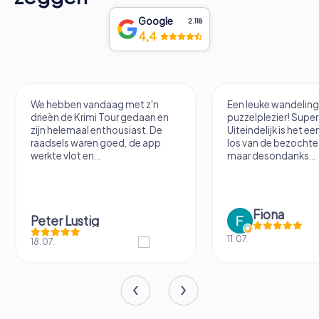
Google
2.118
4,4
We hebben vandaag met z'n
Een leuke wandelin
drieën de Krimi Tour gedaan en
puzzelplezier! Supe
zijn helemaal enthousiast. De
Uiteindelijk is het e
raadsels waren goed, de app
los van de bezochte 
werkte vlot en...
maar desondanks...
Fiona
Peter Lustig
11.07.
18.07.