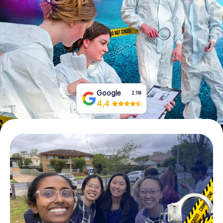
Boek tickets
Koop cadeaubonnen
Google
2.118
4,4