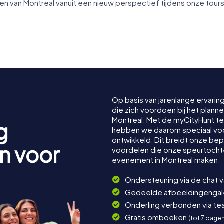
van Montreal vanuit een nieuw perspectief tijdens onze tours
ale
 Maria
 der
Notre-Dame van
Montreal
Musée Re
Op basis van jarenlange ervarin
die zich voordoen bij het plan
Montreal. Met de myCityHunt 
g
hebben we daarom speciaal voor
ontwikkeld. Dit breidt onze be
n voor
voordelen die onze speurtocht
evenement in Montreal maken.
Ondersteuning via de chat 
Gedeelde afbeeldingengaler
Onderling verbonden via t
Gratis omboeken
(tot 7 dage