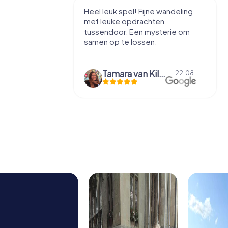
tad te leren
Heel leuk spel! Fijne wandeling
zzels, voor
met leuke opdrachten
tussendoor. Een mysterie om
samen op te lossen.
axime Entrop-Thelen
Tamara van Kilsdonk
10.09.
22.08.