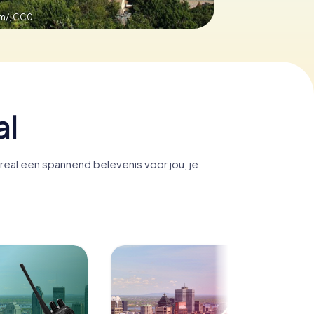
m/,
CC0
al
eal een spannend belevenis voor jou, je