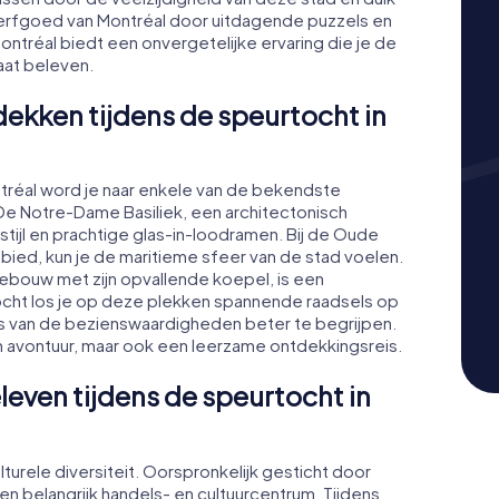
e erfgoed van Montréal door uitdagende puzzels en
tréal biedt een onvergetelijke ervaring die je de
aat beleven.
kken tijdens de speurtocht in
tréal word je naar enkele van de bekendste
e Notre-Dame Basiliek, een architectonisch
tijl en prachtige glas-in-loodramen. Bij de Oude
bied, kun je de maritieme sfeer van de stad voelen.
bouw met zijn opvallende koepel, is een
ocht los je op deze plekken spannende raadsels op
s van de bezienswaardigheden beter te begrijpen.
en avontuur, maar ook een leerzame ontdekkingsreis.
leven tijdens de speurtocht in
turele diversiteit. Oorspronkelijk gesticht door
een belangrijk handels- en cultuurcentrum. Tijdens