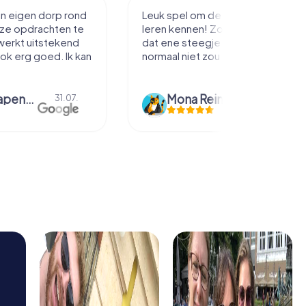
in eigen dorp rond
Leuk spel om de stad mee te
eze opdrachten te
leren kennen! Zo loop je toch net
werkt uitstekend
dat ene steegje in je je misschien
ook erg goed. Ik kan
normaal niet zou inlopen.
bmm grapendaal
Mona Reinders
31.07.
09.06.