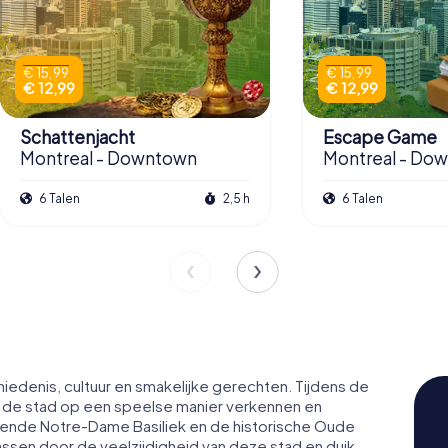
€ 15,99
€ 15,99
€ 12,99
€ 12,99
Schattenjacht
Escape Game
Montreal - Downtown
Montreal - Do
6 Talen
2,5 h
6 Talen
chiedenis, cultuur en smakelijke gerechten. Tijdens de
e de stad op een speelse manier verkennen en
ende Notre-Dame Basiliek en de historische Oude
assen door de veelzijdigheid van deze stad en duik