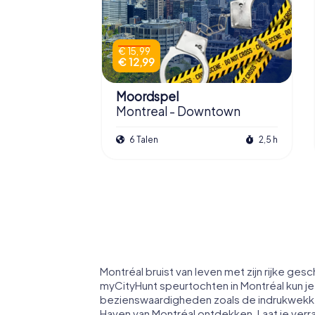
€ 15,99
€ 12,99
Moordspel
Montreal - Downtown
6 Talen
2,5 h
Montréal bruist van leven met zijn rijke ges
myCityHunt speurtochten in Montréal kun j
bezienswaardigheden zoals de indrukwekk
Haven van Montréal ontdekken. Laat je verr