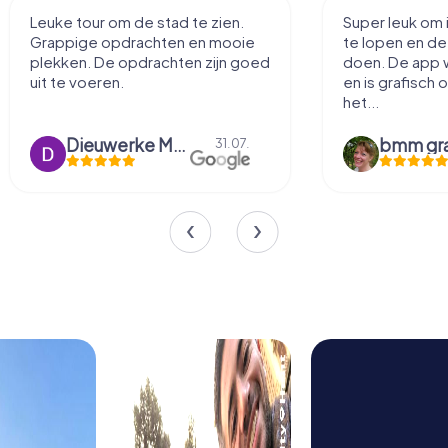
Leuke tour om de stad te zien.
Super leuk om 
Grappige opdrachten en mooie
te lopen en d
plekken. De opdrachten zijn goed
doen. De app 
uit te voeren.
en is grafisch 
het...
Dieuwerke Meerlo
31.07.