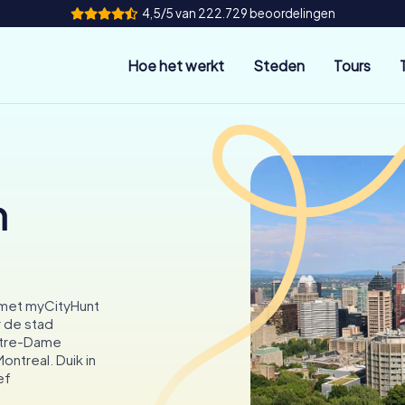
4,5/5 van 222.729 beoordelingen
Hoe het werkt
Steden
Tours
n
n met myCityHunt
 de stad
otre-Dame
ontreal. Duik in
ef