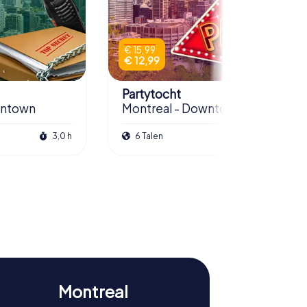
€ 15,99
€ 12,99
Partytocht
wntown
Montreal - Downtown
3,0 h
6 Talen
3,0 h
Montreal