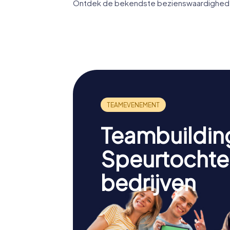
Ontdek de bekendste bezienswaardigheden 
Kathedr
basiliek
Musée des beaux-
Koningin
arts de Montréal
Wereld
Teambuildin
Speurtochte
bedrijven