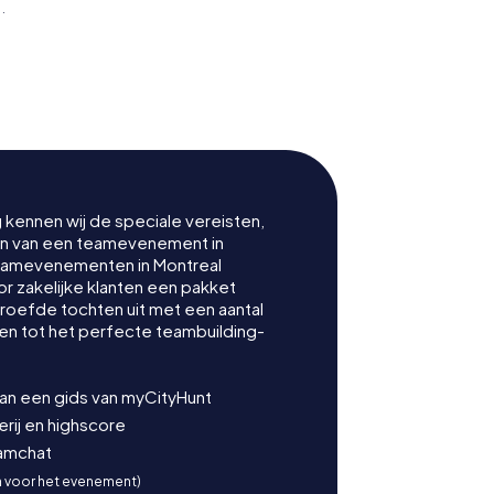
.
Musée d'art
contemporain de
dpath
Montréal
g kennen wij de speciale vereisten,
nen van een teamevenement in
teamevenementen in Montreal
 zakelijke klanten een pakket
proefde tochten uit met een aantal
en tot het perfecte teambuilding-
van een gids van myCityHunt
ij en highscore
eamchat
n voor het evenement)