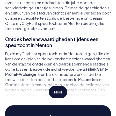
evenals raadsels en opdrachten die jullie door de
schilderachtige straatjes leiden. Beleef de geschiedenis
en cultuur van de stad van dichtbij en laat je verleiden door
culinaire specialiteiten zoals de beroemde citroenjam.
Onze myCityHunt speurtochten in Menton bieden jullie
een onvergetelijk avontuur!
Ontdek bezienswaardigheden tijdens een
speurtocht in Menton
Bij de myCityHunt speurtochten in Menton krijgen jullie de
kans om enkele van de bekendste bezienswaardigheden
van de stad te ontdekken en daarbij spannende raadsels
op te lossen. Bezoek de indrukwekkende
Basiliek Saint-
Michel-Archange
, een barok meesterwerk uit de 17e
eeuw. Jullie zullen ook het fascinerende
Musée Jean-
Cocteau
leren kennen, dat een uitgebreide collectie van
werken van de kunstenaar Jean Cocteau herbergt. Een
Meer
ander hoogtepunt is de
Jardin Botanique Val Rameh
, een
botanische tuin met een indrukwekkende verzameling
subtropische planten. Deze en vele andere plekken
wachten op jullie tijdens jullie speurtocht in Menton.