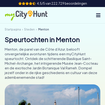
4,5/5 van 222.729 beoordelingen
Startpagina
Steden
Menton
Hoe het werkt
Speurtochten in Menton
Steden
Menton, de parel van de Côte d’Azur, belooft
Tours
onvergetelijke avonturen tijdens een myCityHunt
speurtocht. Ontdek de schitterende Basilique Saint-
Michel-Archange, het intrigerende Musée Jean-Cocteau
Teamevenement
en de exotische Jardin Botanique Val Rameh. Dompel
jezelf onder in de rijke geschiedenis en cultuur van deze
Tickets
adembenemende stad!
INT
AT
CH
DE
ES
FR
UK
IE
IT
NL