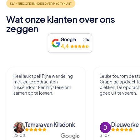
Wat onze klanten over ons
zeggen
Google
2.118
4,4
Heel leuk spel! Fijne wandeling
Leuke tour om de sta
met leuke opdrachten
Grappige opdracht
tussendoor. Een mysterie om
plekken. De opdrach
samen op te lossen.
goed uit te voeren.
Tamara van Kilsdonk
Dieuwerke
22.08.
31.07.