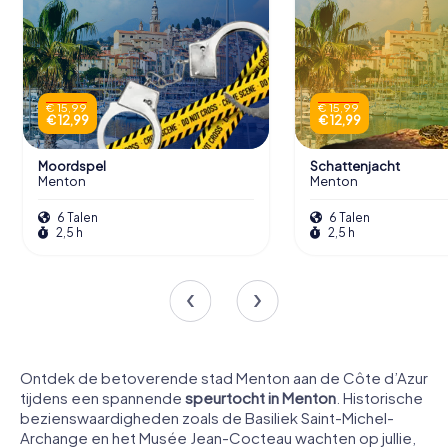
€ 15,99
€ 15,99
€ 12,99
€ 12,99
Moordspel
Schattenjacht
Menton
Menton
6 Talen
6 Talen
2,5 h
2,5 h
Ontdek de betoverende stad Menton aan de Côte d’Azur
tijdens een spannende
speurtocht in Menton
. Historische
bezienswaardigheden zoals de Basiliek Saint-Michel-
Archange en het Musée Jean-Cocteau wachten op jullie,