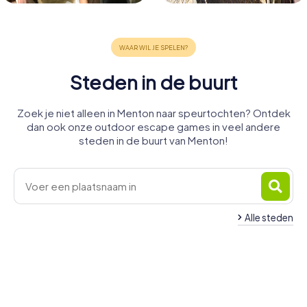
Steden in de buurt
Zoek je niet alleen in Menton naar speurtochten? Ontdek
dan ook onze outdoor escape games in veel andere
steden in de buurt van Menton!
Alle steden
Saint-
Villefranche-
Ventimiglia
Sospel
La Trinité
Laurent-du-
Cagnes-
sur-Mer
Nice
Sanremo
4 tours
4 tours
4 tours
Var
sur-Mer
Vence
4 tours
6 tours
4 tours
beschikbaar
beschikbaar
beschikbaar
Antibes
3 tours
4 tours
4 tours
beschikbaar
beschikbaar
beschikbaar
5,0
5,0
4 tours
beschikbaar
beschikbaar
beschikbaar
4,6
4,6
beschikbaar
4,4
4,6
4,4