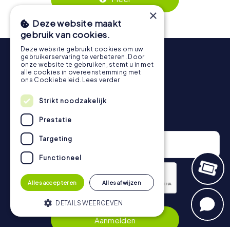
https://www.mycityhunt.nl/tickets
worden geboekt.
fotogalerij kunt bekijken.
×
Tijdens de tour kun je op elk moment een pauze nemen
Deze website maakt
voor een ijsje of een drankje! Na ongeveer 3 uur geeft de
gebruik van cookies.
topscorelijst informatie over jouw algemene
Deze website gebruikt cookies om uw
rangschikking.
gebruikerservaring te verbeteren. Door
onze website te gebruiken, stemt u in met
Meer informatie over het verloop van onze speurtocht
alle cookies in overeenstemming met
vind je hier:
https://www.mycityhunt.nl/hoe-werkt-het
.
ons Cookiebeleid.
Lees verder
Strikt noodzakelijk
Nieuwsbrief
Prestatie
Targeting
Functioneel
Alles accepteren
Alles afwijzen
Privacybeleid
DETAILS WEERGEVEN
Aanmelden