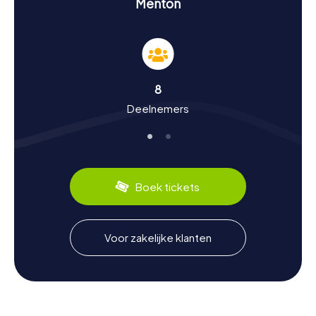
Menton
Beleef geschiedenis en cultuur tijdens een
speurtocht in Menton
De myCityHunt speurtochten in Menton zijn een
geweldige manier om meer te weten te komen over de
rijke geschiedenis en cultuur van de stad. Menton, dat tot
8
1848 onder de heerschappij van de Grimaldi van Monaco
Deelnemers
stond, heeft een bewogen verleden. Wisten jullie dat
Menton ooit een geliefde winterbestemming was voor
Britse en Russische adel? Het milde klimaat maakte de
stad tot een toevluchtsoord voor velen, waaronder de
Britse koningin Victoria. Vandaag de dag kunnen jullie
tijdens een speurtocht in Menton niet alleen historische
Boek tickets
feiten ontdekken, maar ook culinaire specialiteiten zoals
de beroemde citroenjam proeven. De stad staat bekend
om haar jaarlijkse citroenfestival, waarbij meer dan 1000
ton citrusvruchten voor de decoratie worden gebruikt.
Voor zakelijke klanten
Verken de omgeving na de speurtocht in Menton
Als jullie na jullie speurtocht in Menton nog meer van de
regio willen ontdekken, zijn er talloze mogelijkheden. De