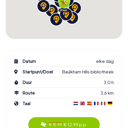
Datum
elke dag
Startpunt/Doel
Baulkham Hills bibliotheek
Duur
3,0 h
Route
3,6 km
Taal
€ 12,99 p.p.
€ 15,99