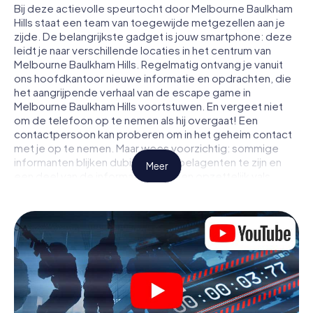
Bij deze actievolle speurtocht door Melbourne Baulkham
Hills staat een team van toegewijde metgezellen aan je
zijde. De belangrijkste gadget is jouw smartphone: deze
leidt je naar verschillende locaties in het centrum van
Melbourne Baulkham Hills. Regelmatig ontvang je vanuit
ons hoofdkantoor nieuwe informatie en opdrachten, die
het aangrijpende verhaal van de escape game in
Melbourne Baulkham Hills voortstuwen. En vergeet niet
om de telefoon op te nemen als hij overgaat! Een
contactpersoon kan proberen om in het geheim contact
met je op te nemen. Maar wees voorzichtig: sommige
informanten blijken dubieuze dubbelagenten te zijn en
Meer
een deel van de informatie blijkt een opzettelijk vals
spoor te zijn. Wees op je hoede, trek de juiste conclusies
en vooral: vertrouw niemand!
Anders dan in een klassieke escaperoom in Melbourne
Baulkham Hills zit je niet opgesloten in een kamer waaruit
je jezelf binnen een bepaald tijdvenster moet bevrijden.
Met deze speurtocht met een smartphone wordt heel
Melbourne Baulkham Hills jouw speelveld! De technische
voorwaarden voor jouw avontuur in Melbourne Baulkham