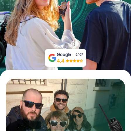
Boek tickets
Koop cadeaubonnen
Google
2.107
4,4