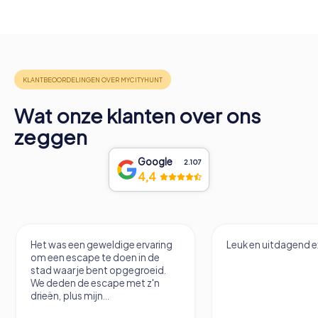
Wat onze klanten over ons
zeggen
Google
2.107
4,4
Leuk en uitdagend exitspel
Het is een super ma
stad te leren kennen
shoppen. En goedko