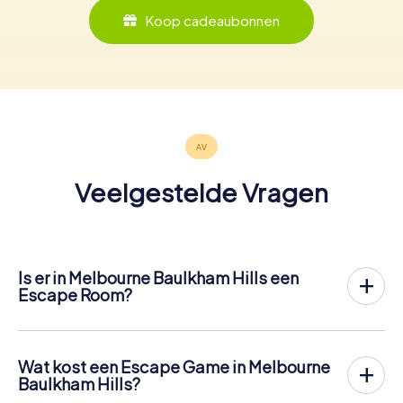
Koop cadeaubonnen
Veelgestelde Vragen
Is er in Melbourne Baulkham Hills een
Escape Room?
Het is nu mogelijk om in Melbourne Baulkham Hills een
Escape Game in de buitenlucht te spelen!
In tegenstelling tot een klassieke Escape Room, waar
Wat kost een Escape Game in Melbourne
spelers in een kleine kamer worden opgesloten, vindt de
Baulkham Hills?
Escape Game van myCityHunt in Melbourne Baulkham Hills
Een indoor Escape Room in Melbourne Baulkham Hills kost