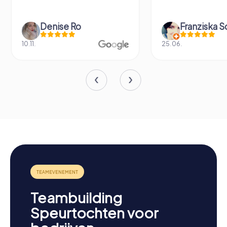
Franziska Schulzki
Hans Schri
25.06.
08.10.
Teambuilding
Speurtochten voor