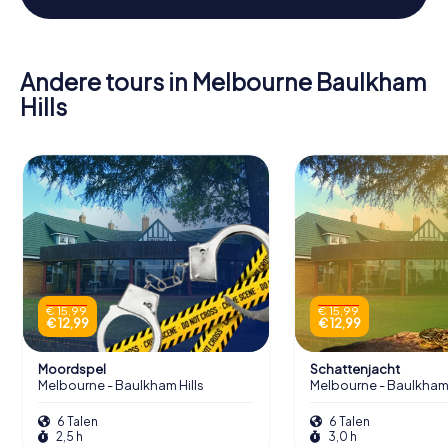
Andere tours in Melbourne Baulkham
Hills
€ 15,99
€ 15,99
€ 12,99
€ 12,99
Moordspel
Schattenjacht
Melbourne - Baulkham Hills
Melbourne - Baulkham 
6 Talen
6 Talen
2,5 h
3,0 h