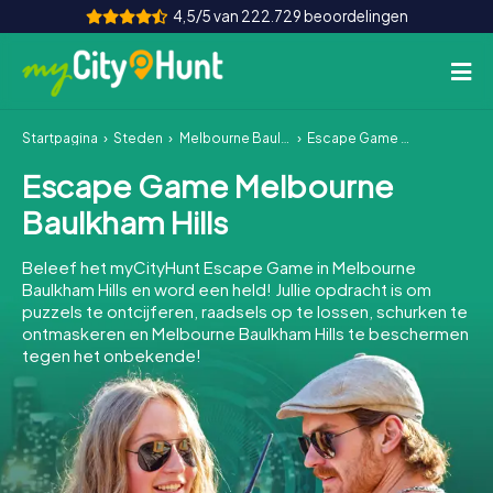
4,5/5 van 222.729 beoordelingen
Startpagina
Steden
Melbourne Baulkham Hills
Escape Game Melbourne Baulkham Hills
Hoe het werkt
Escape Game Melbourne
Steden
Baulkham Hills
Tours
Beleef het myCityHunt Escape Game in Melbourne
Baulkham Hills en word een held! Jullie opdracht is om
Teamevenement
puzzels te ontcijferen, raadsels op te lossen, schurken te
ontmaskeren en Melbourne Baulkham Hills te beschermen
Tickets
tegen het onbekende!
INT
AT
CH
DE
ES
FR
UK
IE
IT
NL