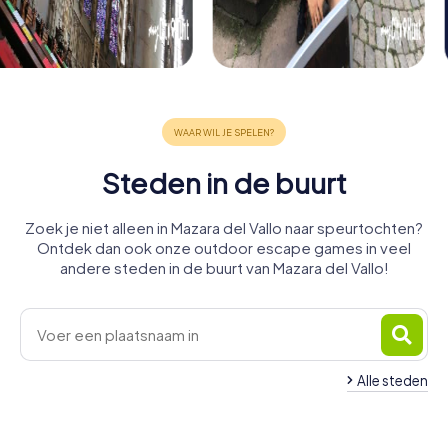
Steden in de buurt
Zoek je niet alleen in Mazara del Vallo naar speurtochten?
Ontdek dan ook onze outdoor escape games in veel
andere steden in de buurt van Mazara del Vallo!
Alle steden
Castellammare
Castelvetrano
Marsala
Trapani
San Vito Lo
Erice
Sciacca
del Golfo
4 tours
6 tours
5 tours
Alcamo
Capo
Partinico
4 tours
4 tours
4 tours
beschikbaar
beschikbaar
beschikbaar
Carini
4 tours
4 tours
4 tours
beschikbaar
beschikbaar
beschikbaar