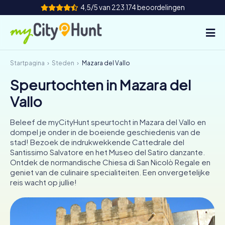
4,5/5 van 223.174 beoordelingen
Startpagina
Steden
Mazara del Vallo
Hoe het werkt
Speurtochten in Mazara del
Steden
Vallo
Tours
Beleef de myCityHunt speurtocht in Mazara del Vallo en
dompel je onder in de boeiende geschiedenis van de
Teamevenement
stad! Bezoek de indrukwekkende Cattedrale del
Santissimo Salvatore en het Museo del Satiro danzante.
Tickets
Ontdek de normandische Chiesa di San Nicolò Regale en
geniet van de culinaire specialiteiten. Een onvergetelijke
reis wacht op jullie!
INT
AT
CH
DE
ES
FR
UK
IE
IT
NL