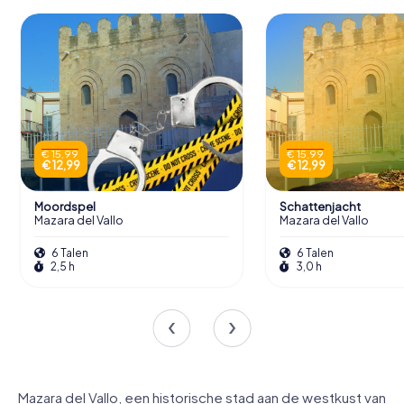
€ 15,99
€ 15,99
€ 12,99
€ 12,99
Moordspel
Schattenjacht
Mazara del Vallo
Mazara del Vallo
6 Talen
6 Talen
2,5 h
3,0 h
Mazara del Vallo, een historische stad aan de westkust van