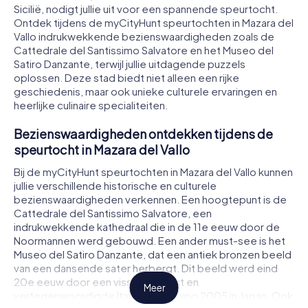
Sicilië, nodigt jullie uit voor een spannende speurtocht.
Ontdek tijdens de myCityHunt speurtochten in Mazara del
Vallo indrukwekkende bezienswaardigheden zoals de
Cattedrale del Santissimo Salvatore en het Museo del
Satiro Danzante, terwijl jullie uitdagende puzzels
oplossen. Deze stad biedt niet alleen een rijke
geschiedenis, maar ook unieke culturele ervaringen en
heerlijke culinaire specialiteiten.
Bezienswaardigheden ontdekken tijdens de
speurtocht in Mazara del Vallo
Bij de myCityHunt speurtochten in Mazara del Vallo kunnen
jullie verschillende historische en culturele
bezienswaardigheden verkennen. Een hoogtepunt is de
Cattedrale del Santissimo Salvatore, een
indrukwekkende kathedraal die in de 11e eeuw door de
Noormannen werd gebouwd. Een ander must-see is het
Museo del Satiro Danzante, dat een antiek bronzen beeld
van een dansende sater herbergt. Dit beeld werd eind
20e eeuw door een visser ontdekt en
Meer
vertegenwoordigde Italië op de Expo 2005 in Japan. Ook