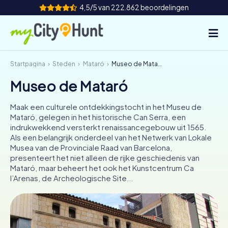
4,5/5 van 222.862 beoordelingen
Startpagina
Steden
Mataró
Museo de Mataró
Hoe het werkt
Museo de Mataró
Steden
Maak een culturele ontdekkingstocht in het Museu de
Tours
Mataró, gelegen in het historische Can Serra, een
indrukwekkend versterkt renaissancegebouw uit 1565.
Als een belangrijk onderdeel van het Netwerk van Lokale
Teamevenement
Musea van de Provinciale Raad van Barcelona,
presenteert het niet alleen de rijke geschiedenis van
Tickets
Mataró, maar beheert het ook het Kunstcentrum Ca
l’Arenas, de Archeologische Site...
INT
AT
CH
DE
ES
FR
UK
IE
IT
NL