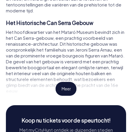
tentoonstellingen die variëren van de prehistorie tot de
moderne tijd.
Het Historische Can Serra Gebouw
Het hoofdkwartier van het Mataró Museum bevindt zich in
het Can Serra-gebouw, een prachtig voorbeeld van
renaissance-architectuur. Dit historische gebouw was
oorspronkelijk het familiehuis van Jeroni Serra Arnau, een
van de prominente vroege bourgeois figuren van Mataró.
De gevel van het gebouw is versierd met een prachtig
bewerkte boogportaal en elegant omlijste ramen, terwijl
het interieur veel van de originele houten balken en
structurele elementen behoudt, wat bezoekers een
glimp biedt van de architectonische pracht van de 16e
Meer
eeuw.
Een Reis Door de Tijd: De Collecties van het
Museum
Het Mataró Museum beschikt over een uitgebreide en
Koop nu tickets voor de speurtocht!
diverse collectie die verschillende tijdperken en thema's
Met myCityHunt ontdek je duizenden steden
beslaat. Bezoekers kunnen archeologische vondsten