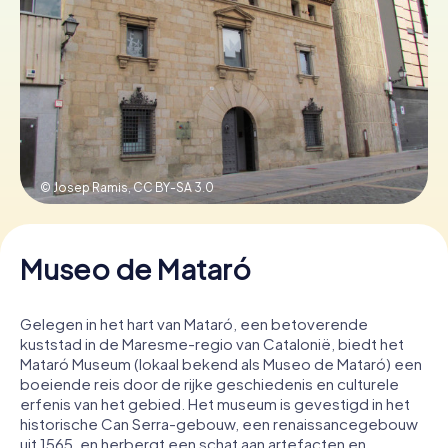
Boek tickets
Koop cadeaubonnen
© Josep Ramis,
CC BY-SA 3.0
Museo de Mataró
Gelegen in het hart van Mataró, een betoverende
kuststad in de Maresme-regio van Catalonië, biedt het
Mataró Museum (lokaal bekend als Museo de Mataró) een
boeiende reis door de rijke geschiedenis en culturele
erfenis van het gebied. Het museum is gevestigd in het
historische Can Serra-gebouw, een renaissancegebouw
uit 1565, en herbergt een schat aan artefacten en