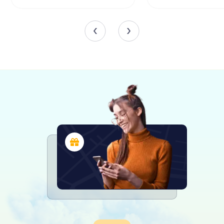
Romeinse elite. Elke zaterdag zijn er rondleidingen
beschikbaar, wat een meeslepende ervaring biedt voor
zowel geschiedenisliefhebbers als toevallige
bezoekers.
Ca l'Arenas: Een Centrum voor Artistieke
Expressie
Ca l'Arenas, het kunstcentrum van het museum, is gewijd
aan het bevorderen en behouden van het artistieke
erfgoed van Mataró. Opgericht door de nalatenschap van
de lokale kunstenaar Jordi Arenas i Clavell, organiseert dit
centrum diverse culturele activiteiten, waaronder
tentoonstellingen, workshops, lezingen en audiovisuele
presentaties. Het dient als een levendig centrum voor de
lokale artistieke gemeenschap en een platform voor het
tonen van zowel hedendaagse als historische kunst uit de
regio.
Can Marfà: Het Museum van Gebreide Stoffen
Gevestigd in de voormalige Can Marfà-fabriek, is het Can
Marfà Museum van Gebreide Stoffen een unieke