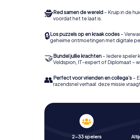
🕵
Red samen de wereld
– Kruip in de h
voordat het te laat is.
🔒
Los puzzels op en kraak codes
– Verwac
geheime ontmoetingen met digitale pe
🤝
Bundel jullie krachten
– Iedere speler ki
Veldspion, IT-expert of Diplomaat – welk
👥
Perfect voor vrienden en collega’s
– E
razendsnel verhaal: deze missie vraagt 
2-33 spelers
Alti