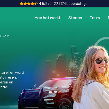
4,5/5 van 223.174 beoordelingen
Hoe het werkt
Steden
Tours
rtorell
torell en word
ntcijferen,
keren en
ende!