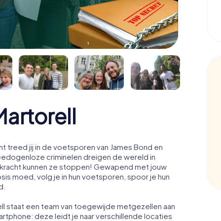
artorell
t treed jij in de voetsporen van James Bond en
Meedogenloze criminelen dreigen de wereld in
ale kracht kunnen ze stoppen! Gewapend met jouw
osis moed, volg je in hun voetsporen, spoor je hun
d.
ell staat een team van toegewijde metgezellen aan
artphone: deze leidt je naar verschillende locaties