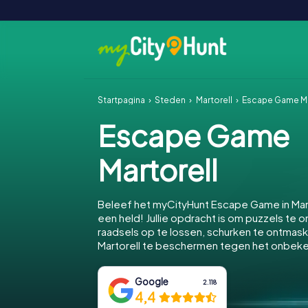
Startpagina
Steden
Martorell
Escape Game Ma
Escape Game
Martorell
Beleef het myCityHunt Escape Game in Mar
een held! Jullie opdracht is om puzzels te o
raadsels op te lossen, schurken te ontmas
Martorell te beschermen tegen het onbek
Google
2.118
4,4