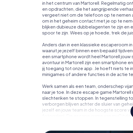
in het centrum van Martorell. Regelmatig o
en opdrachten, die het aangrijpende verhaa
vergeet niet om de telefoon op te nemen a
om in het geheim contact met je op te ne
blijken dubieuze dubbelagenten te zijn en ee
spoor te zijn. Wees op je hoede, trek de ju
Anders dan in een klassieke escaperoom in M
waaruit je jezelf binnen een bepaald tijdv
een smartphone wordt heel Martorell jouw
avontuur in Martorell zijn een smartphone en
jij toegang tot onze app. Je hoeft niets te i
minigames of andere functies in de actie 
Werk samen als een team, onderschep vijan
naar je toe. In deze escape game Martorell
slechteriken te stoppen. In tegenstelling t
verborgen blijven achter de sluier van geh
jezelf en jouw team in de hoogste score van
fotogalerij. De escape game van myCityHunt
avonturenspeeltuin. Koop je tickets voor 
verander Martorell in een escaperoom in de