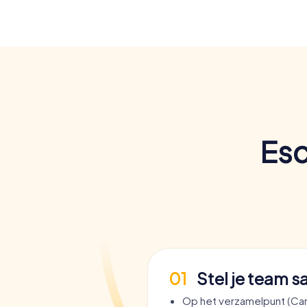
Esc
01
Stel je team 
Op het verzamelpunt (Car