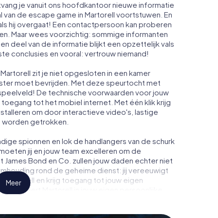
ntvang je vanuit ons hoofdkantoor nieuwe informatie
l van de escape game in Martorell voortstuwen. En
ls hij overgaat! Een contactpersoon kan proberen
men. Maar wees voorzichtig: sommige informanten
n deel van de informatie blijkt een opzettelijk vals
iste conclusies en vooral: vertrouw niemand!
artorell zit je niet opgesloten in een kamer
enster moet bevrijden. Met deze speurtocht met
 speelveld! De technische voorwaarden voor jouw
 toegang tot het mobiel internet. Met één klik krijg
nstalleren om door interactieve video's, lastige
te worden getrokken.
dige spionnen en lok de handlangers van de schurk
 moeten jij en jouw team excelleren om de
ot James Bond en Co. zullen jouw daden echter niet
eimhouding rond de geheime dienst: jij vereeuwigt
 Martorell en krijg toegang tot jouw eigen
Meer
 verandert Martorell in jouw eigen persoonlijke
de wereld van spionage en geheime agenten en
 buitenlucht!