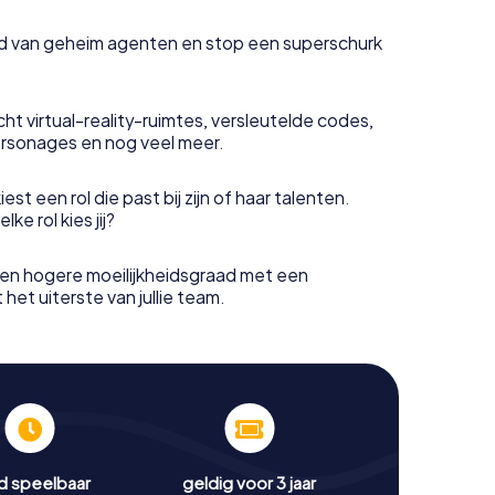
uid van geheim agenten en stop een superschurk
ht virtual-reality-ruimtes, versleutelde codes,
rsonages en nog veel meer.
est een rol die past bij zijn of haar talenten.
e rol kies jij?
en hogere moeilijkheidsgraad met een
het uiterste van jullie team.
jd speelbaar
geldig voor 3 jaar