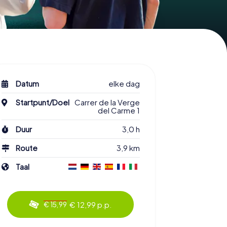
Datum
elke dag
Startpunt/Doel
Carrer de la Verge
del Carme 1
Duur
3,0 h
Route
3,9 km
Taal
€ 12,99 p.p.
€ 15,99