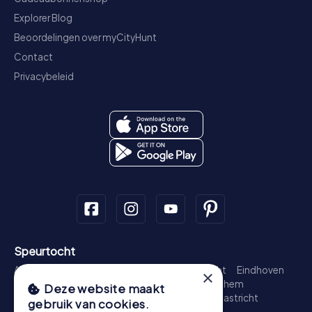
Explorer Blog
Beoordelingen over myCityHunt
Contact
Privacybeleid
Speurtocht
Amsterdam
Rotterdam
Den Haag
Utrecht
Eindhoven
×
Groningen
Breda
Nijmegen
Haarlem
Arnhem
Deze website maakt
Amersfoort
's-Hertogenbosch
Zwolle
Maastricht
gebruik van cookies.
Leiden
Dordrecht