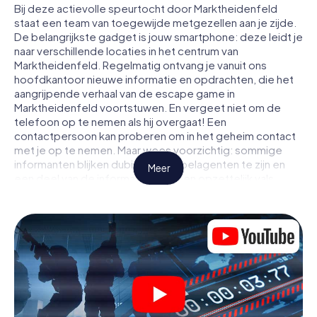
Bij deze actievolle speurtocht door Marktheidenfeld
staat een team van toegewijde metgezellen aan je zijde.
De belangrijkste gadget is jouw smartphone: deze leidt je
naar verschillende locaties in het centrum van
Marktheidenfeld. Regelmatig ontvang je vanuit ons
hoofdkantoor nieuwe informatie en opdrachten, die het
aangrijpende verhaal van de escape game in
Marktheidenfeld voortstuwen. En vergeet niet om de
telefoon op te nemen als hij overgaat! Een
contactpersoon kan proberen om in het geheim contact
met je op te nemen. Maar wees voorzichtig: sommige
informanten blijken dubieuze dubbelagenten te zijn en
Meer
een deel van de informatie blijkt een opzettelijk vals
spoor te zijn. Wees op je hoede, trek de juiste conclusies
en vooral: vertrouw niemand!
Anders dan in een klassieke escaperoom in
Marktheidenfeld zit je niet opgesloten in een kamer
waaruit je jezelf binnen een bepaald tijdvenster moet
bevrijden. Met deze speurtocht met een smartphone
wordt heel Marktheidenfeld jouw speelveld! De
technische voorwaarden voor jouw avontuur in