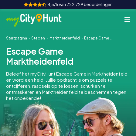
4,5/5 van 222.729 beoordelingen
Startpagina
Steden
Marktheidenfeld
Escape Game Marktheidenfeld
Hoe het werkt
Escape Game
Steden
Marktheidenfeld
Tours
Beleef het myCityHunt Escape Game in Marktheidenfeld
en word een held! Jullie opdracht is om puzzels te
Teamevenement
ontcijferen, raadsels op te lossen, schurken te
ontmaskeren en Marktheidenfeld te beschermen tegen
Tickets
het onbekende!
INT
AT
CH
DE
ES
FR
UK
IE
IT
NL