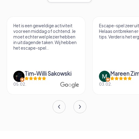
Het is een geweldige activiteit
Escape-spel zeer u
voor een middag of ochtend. Je
Helaas ontbreken er
moet echter wel plezier hebben
tips. Verder is het erg
in uitdagende taken. Wij hebben
het escape-spel...
Tim-Willi Sakowski
Mareen Zi
05.02.
03.02.