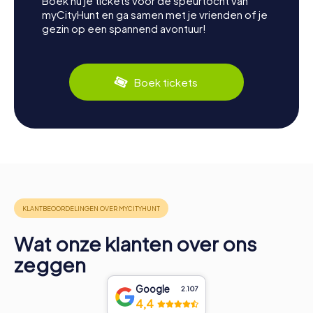
Boek nu je tickets voor de speurtocht van
myCityHunt en ga samen met je vrienden of je
gezin op een spannend avontuur!
Boek tickets
Wat onze klanten over ons
zeggen
Google
2.107
4,4