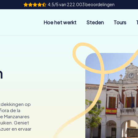
4,5/5 van 222.003 beoordelingen
Hoe het werkt
Steden
Tours
n
ntdekkingen op
ñora de la
 de Manzanares
duiken. Geniet
Azuer en ervaar