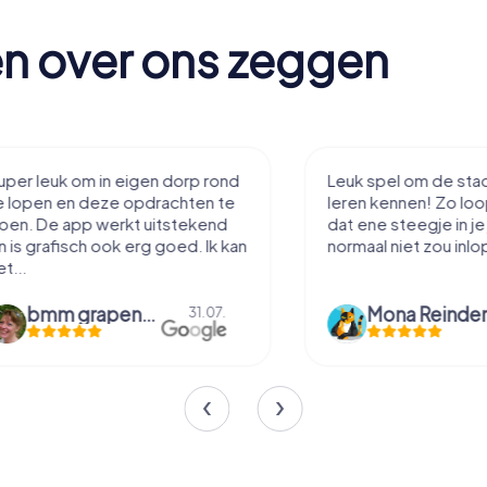
en over ons zeggen
Leuk spel om de stad mee te
Heerlijke wand
leren kennen! Zo loop je toch net
Er is geen tijd
dat ene steegje in je je misschien
alle tijd om om
normaal niet zou inlopen.
Batterij ging 
Leuke...
Mona Reinders
Tessa
09.06.