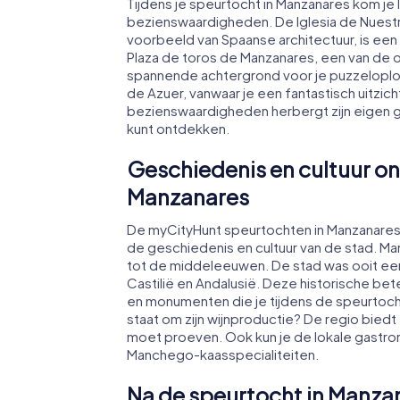
Tijdens je speurtocht in Manzanares kom je l
bezienswaardigheden. De Iglesia de Nuestr
voorbeeld van Spaanse architectuur, is ee
Plaza de toros de Manzanares, een van de o
spannende achtergrond voor je puzzeloplo
de Azuer, vanwaar je een fantastisch uitzic
bezienswaardigheden herbergt zijn eigen ge
kunt ontdekken.
Geschiedenis en cultuur on
Manzanares
De myCityHunt speurtochten in Manzanares z
de geschiedenis en cultuur van de stad. Ma
tot de middeleeuwen. De stad was ooit ee
Castilië en Andalusië. Deze historische be
en monumenten die je tijdens de speurtoch
staat om zijn wijnproductie? De regio biedt
moet proeven. Ook kun je de lokale gastro
Manchego-kaasspecialiteiten.
Na de speurtocht in Manz