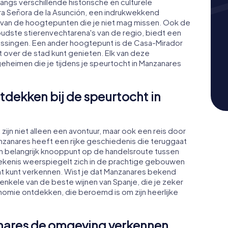
angs verschillende historische en culturele
a Señora de la Asunción, een indrukwekkend
n van de hoogtepunten die je niet mag missen. Ook de
udste stierenvechtarena's van de regio, biedt een
ssingen. Een ander hoogtepunt is de Casa-Mirador
ht over de stad kunt genieten. Elk van deze
heimen die je tijdens je speurtocht in Manzanares
tdekken bij de speurtocht in
ijn niet alleen een avontuur, maar ook een reis door
nzanares heeft een rijke geschiedenis die teruggaat
n belangrijk knooppunt op de handelsroute tussen
tekenis weerspiegelt zich in de prachtige gebouwen
t kunt verkennen. Wist je dat Manzanares bekend
 enkele van de beste wijnen van Spanje, die je zeker
nomie ontdekken, die beroemd is om zijn heerlijke
anares de omgeving verkennen