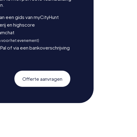
n.
van een gids van myCityHunt
ij en highscore
eamchat
n voor het evenement)
Pal of via een bankoverschrijving
Offerte aanvragen