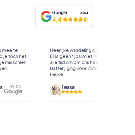
Google
2.104
4,4
eling door de stad.
(Original)Leuke manier om in
slimiet, dus hadden
beweging te zijn, op spelende
 ons heen te kijken.
wijze de omgeving verkennen en
voor 75% leeg.
op tactvolle wijze van
samenwerken.
Miranda Mansvelders
28.04.
05.01.