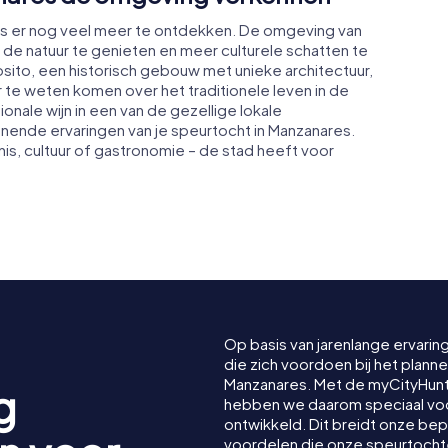
is er nog veel meer te ontdekken. De omgeving van
 de natuur te genieten en meer culturele schatten te
osito, een historisch gebouw met unieke architectuur,
er te weten komen over het traditionele leven in de
ionale wijn in een van de gezellige lokale
ende ervaringen van je speurtocht in Manzanares.
is, cultuur of gastronomie – de stad heeft voor
Op basis van jarenlange ervarin
die zich voordoen bij het plan
Manzanares. Met de myCityHun
g
hebben we daarom speciaal voor
ontwikkeld. Dit breidt onze be
voordelen die onze speurtocht