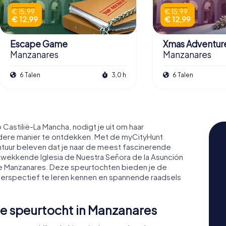
€ 15,99
€ 15,99
€ 12,99
€ 12,99
Escape Game
Xmas Adventur
Manzanares
Manzanares
6 Talen
3,0 h
6 Talen
Castilië-La Mancha, nodigt je uit om haar
ndere manier te ontdekken. Met de myCityHunt
ntuur beleven dat je naar de meest fascinerende
kwekkende Iglesia de Nuestra Señora de la Asunción
de Manzanares. Deze speurtochten bieden je de
perspectief te leren kennen en spannende raadsels
e speurtocht in Manzanares