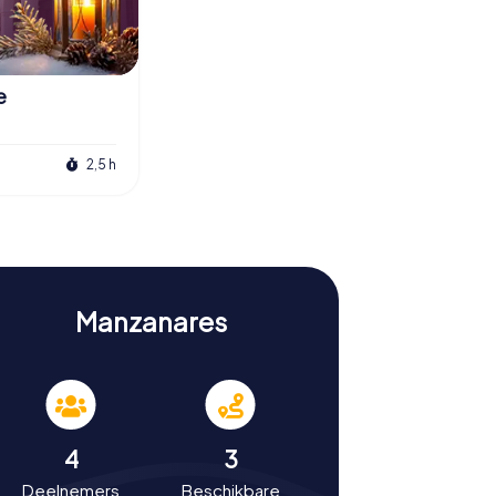
e
2,5 h
Manzanares
4
3
Deelnemers
Beschikbare