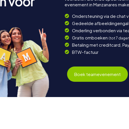
n voor
evenement in Manzanares make
Ondersteuning via de chat 
Gedeelde afbeeldingengaler
Onderling verbonden via t
Gratis omboeken
(tot 7 dage
Betaling met creditcard, Pay
BTW-factuur
Boek teamevenement