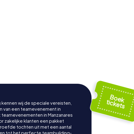
g kennen wij de speciale vereisten,
nen van een teamevenement in
t teamevenementen in Manzanares
 zakelijke klanten een pakket
proefde tochten uit met een aantal
en tot het perfecte teambuilding-