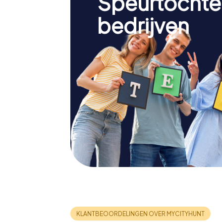
Speurtochte
bedrijven