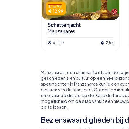
€ 15,99
€ 12,99
Schattenjacht
Manzanares
6 Talen
2,5 h
Manzanares, een charmante stad in de regio 
geschiedenis en cultuur op een heel bijzo
speurtochten in Manzanares kun je een avo
plekken van de stad leidt. Ontdek de indru
en ervaar de drukte op de Plaza de toros 
mogelijkheid om de stad vanuit een nieuw 
op te lossen.
Bezienswaardigheden bij d