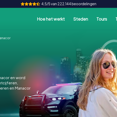
4,5/5 van 222.144 beoordelingen
Hoe het werkt
Steden
Tours
anacor
nacor en word
ntcijferen,
keren en Manacor