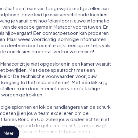
or staat een team van toegewijde metgezellen aan
artphone: deze leidt je naar verschillende locaties
vang je vanuit ons hoofdkantoor nieuwe informatie
al van de escape game in Manacor voortstuwen. En
ls hij overgaat! Een contactpersoon kan proberen
men. Maar wees voorzichtig: sommige informanten
n deel van de informatie blijkt een opzettelijk vals
iste conclusies en vooral: vertrouw niemand!
Manacor zit je niet opgesloten in een kamer waaruit
moet bevrijden. Met deze speurtocht met een
lveld! De technische voorwaarden voor jouw
toegang tot het mobiel internet. Met één klik krijg
nstalleren om door interactieve video's, lastige
te worden getrokken.
dige spionnen en lok de handlangers van de schurk
moeten jij en jouw team excelleren om de
ot James Bond en Co. zullen jouw daden echter niet
eimhouding rond de geheime dienst: jij vereeuwigt
n Manacor en krijg toegang tot jouw eigen
Meer
t verandert Manacor in jouw eigen persoonlijke