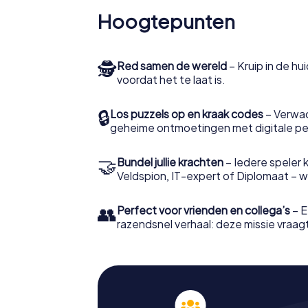
Hoogtepunten
🕵
Red samen de wereld
– Kruip in de h
voordat het te laat is.
🔒
Los puzzels op en kraak codes
– Verwac
geheime ontmoetingen met digitale pe
🤝
Bundel jullie krachten
– Iedere speler ki
Veldspion, IT-expert of Diplomaat – welk
👥
Perfect voor vrienden en collega’s
– E
razendsnel verhaal: deze missie vraagt 