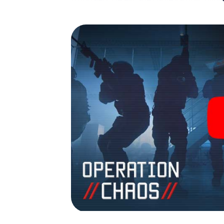
avonturenspeeltuin. Koop je tickets voor 
verander Manacor in een escaperoom in de 