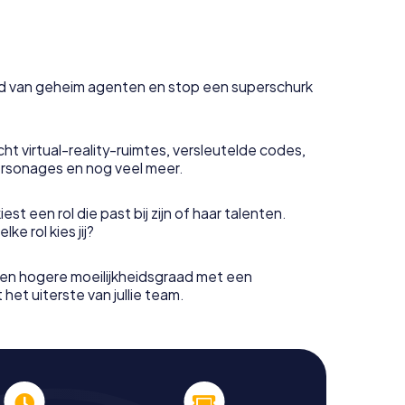
uid van geheim agenten en stop een superschurk
ht virtual-reality-ruimtes, versleutelde codes,
rsonages en nog veel meer.
est een rol die past bij zijn of haar talenten.
e rol kies jij?
en hogere moeilijkheidsgraad met een
het uiterste van jullie team.