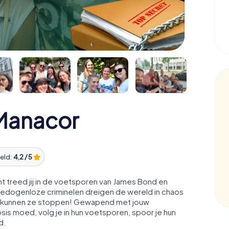
Manacor
eld:
4,2 / 5
 treed jij in de voetsporen van James Bond en
eedogenloze criminelen dreigen de wereld in chaos
acht kunnen ze stoppen! Gewapend met jouw
osis moed, volg je in hun voetsporen, spoor je hun
d.