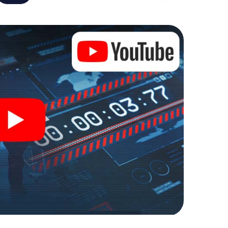
de wereld van spionage en geheime agenten en
buitenlucht!