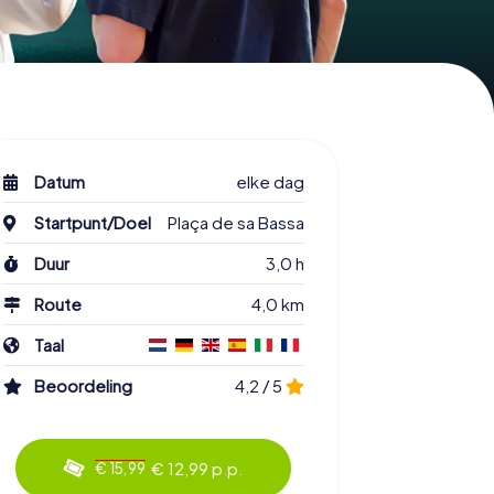
Datum
elke dag
Startpunt/Doel
Plaça de sa Bassa
Duur
3,0 h
Route
4,0 km
Taal
Beoordeling
4,2 / 5
€ 12,99 p.p.
€ 15,99