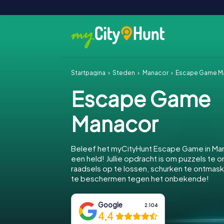
Startpagina
Steden
Manacor
Escape Game M
Escape Game
Manacor
Beleef het myCityHunt Escape Game in Ma
een held! Jullie opdracht is om puzzels te o
raadsels op te lossen, schurken te ontmas
te beschermen tegen het onbekende!
Google
2.104
4,4