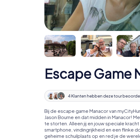
Escape Game 
4 Klanten hebben deze tour beoorde
Bij de escape game Manacor van myCityHunt
Jason Bourne en dat midden in Manacor! M
te storten. Alleen jij en jouw speciale kr
smartphone, vindingrijkheid en een flinke d
geheime schuilplaats op en red je de werel