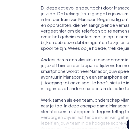
Bij deze actievolle speurtocht door Manac
je zijde. De belangrijkste gadget is jouw sm
in het centrum van Manacor. Regelmatig ont
en opdrachten, die het aangrijpende verha
vergeet niet om de telefoon op te nemen a
om in het geheim contact met je op te ne
blijken dubieuze dubbelagenten te zijn en ee
spoor te zijn. Wees op je hoede, trek de ju
Anders dan in een klassieke escaperoom in 
je jezelf binnen een bepaald tijdvenster 
smartphone wordt heel Manacor jouw spee
avontuur in Manacor zijn een smartphone en 
jij toegang tot onze app. Je hoeft niets te i
minigames of andere functies in de actie 
Werk samen als een team, onderschep vijan
naar je toe. In deze escape game Manacor 
slechteriken te stoppen. In tegenstelling t
verborgen blijven achter de sluier van geh
jezelf en jouw team in de hoogste score va
fotogalerij. De escape game van myCityHun